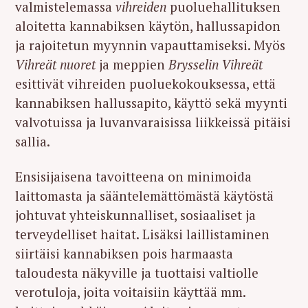
valmistelemassa
vihreiden
puoluehallituksen
aloitetta kannabiksen käytön, hallussapidon
ja rajoitetun myynnin vapauttamiseksi. Myös
Vihreät nuoret
ja meppien
Brysselin Vihreät
esittivät vihreiden puoluekokouksessa, että
kannabiksen hallussapito, käyttö sekä myynti
valvotuissa ja luvanvaraisissa liikkeissä pitäisi
sallia.
Ensisijaisena tavoitteena on minimoida
laittomasta ja sääntelemättömästä käytöstä
johtuvat yhteiskunnalliset, sosiaaliset ja
terveydelliset haitat. Lisäksi laillistaminen
siirtäisi kannabiksen pois harmaasta
taloudesta näkyville ja tuottaisi valtiolle
verotuloja, joita voitaisiin käyttää mm.