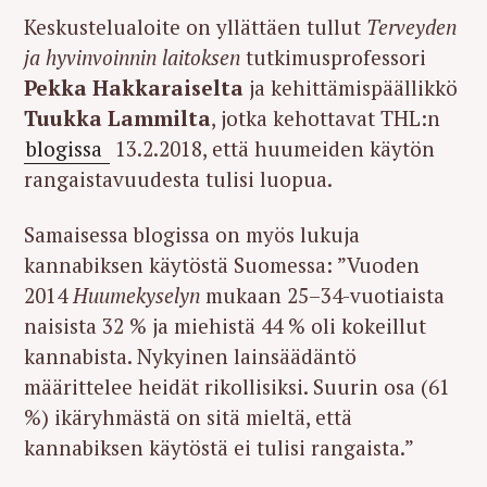
Keskustelualoite on yllättäen tullut
Terveyden
ja hyvinvoinnin laitoksen
tutkimusprofessori
Pekka Hakkaraiselta
ja kehittämispäällikkö
Tuukka Lammilta
, jotka kehottavat THL:n
blogissa
13.2.2018, että huumeiden käytön
rangaistavuudesta tulisi luopua.
Samaisessa blogissa on myös lukuja
kannabiksen käytöstä Suomessa: ”Vuoden
2014
Huumekyselyn
mukaan 25–34-vuotiaista
naisista 32 % ja miehistä 44 % oli kokeillut
kannabista. Nykyinen lainsäädäntö
määrittelee heidät rikollisiksi. Suurin osa (61
%) ikäryhmästä on sitä mieltä, että
kannabiksen käytöstä ei tulisi rangaista.”