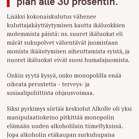
pian alle 30 prosentin.
Lisäksi kokonaiskulutus vähenee
kuluttajakäyttäytymisen kautta ikäluokkien
molemmista päistä: ns. suuret ikäluokat eli
märät sukupolvet vähentävät juomistaan
monista ikääntymisen aiheuttamista syistä, ja
nuoret ikäluokat eivät suosi humalajuomista.
Onkin syytä kysyä, onko monopolilla enää
oikeata perustetta – terveys- ja
sosiaalipoliittista ohjausvoimaa.
Siksi pyrkimys siirtää keskiolut Alkolle oli yksi
manipulaatiokeino pitkittää monopolin
elämään uuden alkoholilain tiimellyksissä.
Jopa alkoholin etäkaupan surkuhupaisa