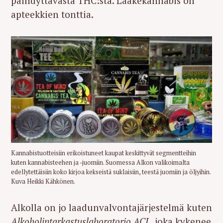
päihdyttävästä THC:stä. Lääkekannabis on
apteekkien tonttia.
Kannabistuotteisiin erikoistuneet kaupat keskittyvät segmentteihin
kuten kannabisteehen ja -juomiin. Suomessa Alkon valikoimalta
edellytettäisiin koko kirjoa kekseistä suklaisiin, teestä juomiin ja öljyihin.
Kuva Heikki Kähkönen.
Alkolla on jo laadunvalvontajärjestelmä kuten
Alkoholintarkastuslaboratorio ACL
, joka kykenee