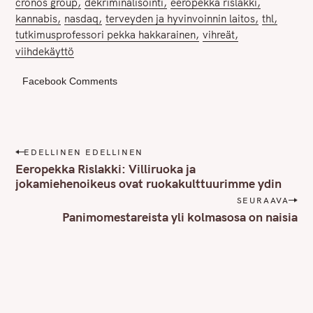
cronos group
dekriminalisointi
eeropekka rislakki
kannabis
nasdaq
terveyden ja hyvinvoinnin laitos
thl
tutkimusprofessori pekka hakkarainen
vihreät
viihdekäyttö
Facebook Comments
P
EDELLINEN EDELLINEN
o
Eeropekka Rislakki: Villiruoka ja
s
jokamiehenoikeus ovat ruokakulttuurimme ydin
t
SEURAAVA
n
Panimomestareista yli kolmasosa on naisia
a
v
i
g
a