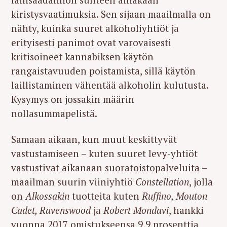
kiristysvaatimuksia. Sen sijaan maailmalla on
nähty, kuinka suuret alkoholiyhtiöt ja
erityisesti panimot ovat varovaisesti
kritisoineet kannabiksen käytön
rangaistavuuden poistamista, sillä käytön
laillistaminen vähentää alkoholin kulutusta.
Kysymys on jossakin määrin
nollasummapelistä.
Samaan aikaan, kun muut keskittyvät
vastustamiseen – kuten suuret levy-yhtiöt
vastustivat aikanaan suoratoistopalveluita –
maailman suurin viiniyhtiö
Constellation
, jolla
on
Alkossakin
tuotteita kuten
Ruffino, Mouton
S
Cadet, Ravenswood
ja
Robert Mondavi
, hankki
e
a
vuonna 2017 omistukseensa 9,9 prosenttia