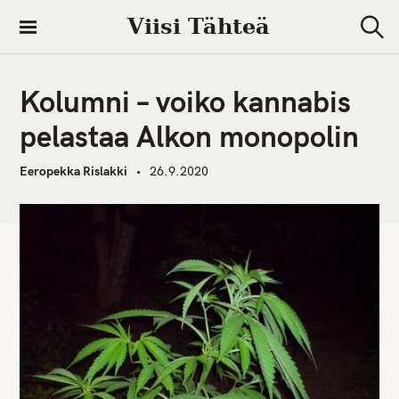
S
Viisi Tähteä
k
S
i
e
a
p
r
Kolumni – voiko kannabis
t
c
h
o
pelastaa Alkon monopolin
c
o
Eeropekka Rislakki
26.9.2020
n
t
e
n
t