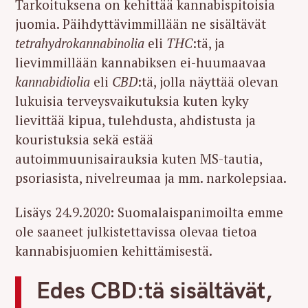
Tarkoituksena on kehittää kannabispitoisia
juomia. Päihdyttävimmillään ne sisältävät
tetrahydrokannabinolia
eli
THC
:tä, ja
lievimmillään kannabiksen ei-huumaavaa
kannabidiolia
eli
CBD
:tä, jolla näyttää olevan
lukuisia terveysvaikutuksia kuten kyky
lievittää kipua, tulehdusta, ahdistusta ja
kouristuksia sekä estää
autoimmuunisairauksia kuten MS-tautia,
psoriasista, nivelreumaa ja mm. narkolepsiaa.
Lisäys 24.9.2020: Suomalaispanimoilta emme
ole saaneet julkistettavissa olevaa tietoa
kannabisjuomien kehittämisestä.
Edes CBD:tä sisältävät,