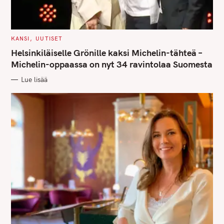
C
KANSI
UUTISET
A
T
Helsinkiläiselle Grönille kaksi Michelin-tähteä –
E
G
Michelin-oppaassa on nyt 34 ravintolaa Suomesta
O
R
Lue lisää
I
E
S