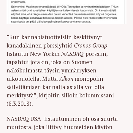
”Kun kannabistuotteisiin keskittynyt
kanadalainen pörssiyhtiö
Cronos Group
listautui New Yorkin
NASDAQ
-pörssiin,
tapahtui jotakin, joka on Suomen
näkökulmasta täysin ymmärryksen
ulkopuolella. Mutta
Alkon
monopolin
säilyttämisen kannalta asialla voi olla
merkitystä”, kirjoitin silloin kolumnissani
(8.3.2018).
NASDAQ USA -listautuminen oli osa suurta
muutosta, joka liittyy huumeiden käytön