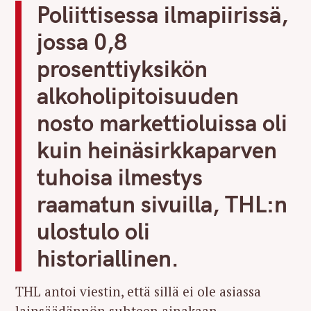
Poliittisessa ilmapiirissä,
jossa 0,8
prosenttiyksikön
alkoholipitoisuuden
nosto markettioluissa oli
kuin heinäsirkkaparven
tuhoisa ilmestys
raamatun sivuilla, THL:n
ulostulo oli
historiallinen.
THL antoi viestin, että sillä ei ole asiassa
lainsäädännön suhteen ainakaan