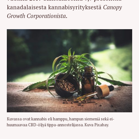
r
kanadalaisesta kannabisyrityksestä
Canopy
c
Growth Corporationista
.
h
f
o
r
:
Kuvassa ovat kannabis eli hamppu, hampun siemeniä sekä ei-
huumaavaa CBD-öljyä tippa-annostelijassa. Kuva Pixabay.