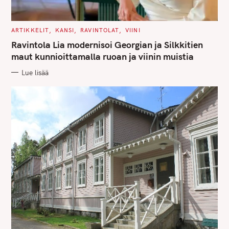
C
ARTIKKELIT
KANSI
RAVINTOLAT
VIINI
A
T
Ravintola Lia modernisoi Georgian ja Silkkitien
E
G
maut kunnioittamalla ruoan ja viinin muistia
O
R
Lue lisää
I
E
S