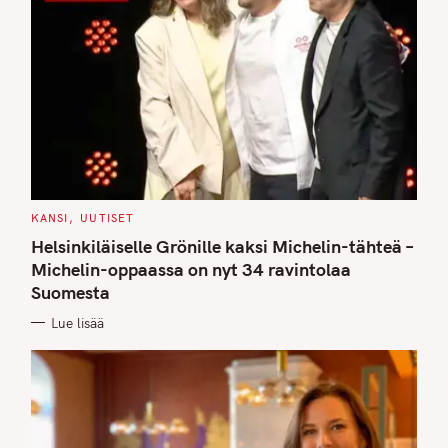
C
KANSI
UUTISET
A
T
Helsinkiläiselle Grönille kaksi Michelin-tähteä –
E
G
Michelin-oppaassa on nyt 34 ravintolaa
O
Suomesta
R
I
E
Lue lisää
S