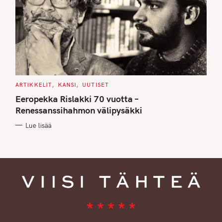
C
ARTIKKELIT
KANSI
UUTISET
A
T
Eeropekka Rislakki 70 vuotta –
E
G
Renessanssihahmon välipysäkki
O
R
Lue lisää
I
E
S