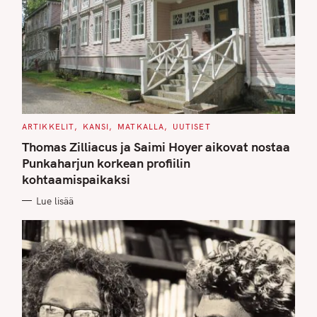
C
ARTIKKELIT
KANSI
MATKALLA
UUTISET
A
T
Thomas Zilliacus ja Saimi Hoyer aikovat nostaa
E
G
Punkaharjun korkean profiilin
O
kohtaamispaikaksi
R
I
E
Lue lisää
S