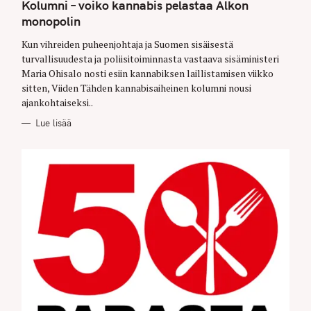
T
Kolumni – voiko kannabis pelastaa Alkon
E
G
monopolin
O
R
Kun vihreiden puheenjohtaja ja Suomen sisäisestä
I
E
turvallisuudesta ja poliisitoiminnasta vastaava sisäministeri
S
Maria Ohisalo nosti esiin kannabiksen laillistamisen viikko
sitten, Viiden Tähden kannabisaiheinen kolumni nousi
ajankohtaiseksi..
Lue lisää