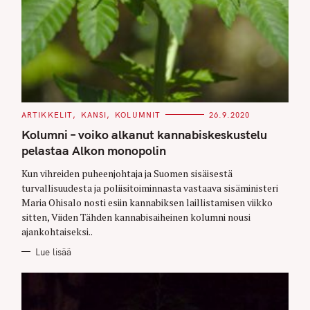
C
ARTIKKELIT
KANSI
KOLUMNIT
26.9.2020
A
T
Kolumni – voiko alkanut kannabiskeskustelu
E
G
pelastaa Alkon monopolin
O
R
Kun vihreiden puheenjohtaja ja Suomen sisäisestä
I
E
turvallisuudesta ja poliisitoiminnasta vastaava sisäministeri
S
Maria Ohisalo nosti esiin kannabiksen laillistamisen viikko
sitten, Viiden Tähden kannabisaiheinen kolumni nousi
ajankohtaiseksi..
Lue lisää