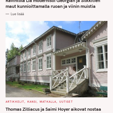
Ravintola Lia modernisoi Georgian ja Silkkitien
E
G
maut kunnioittamalla ruoan ja viinin muistia
O
R
Lue lisää
I
E
S
C
ARTIKKELIT
KANSI
MATKALLA
UUTISET
A
T
Thomas Zilliacus ja Saimi Hoyer aikovat nostaa
E