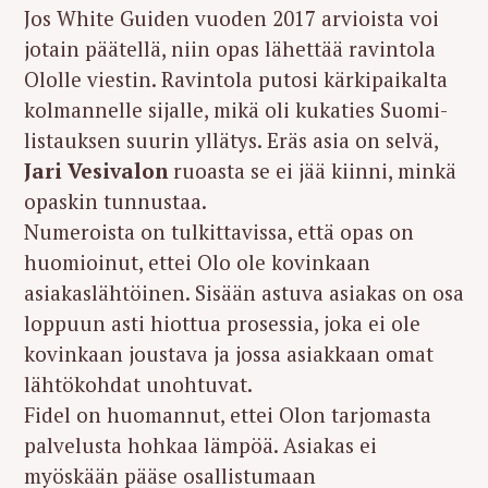
Jos White Guiden vuoden 2017 arvioista voi
jotain päätellä, niin opas lähettää ravintola
Ololle viestin. Ravintola putosi kärkipaikalta
kolmannelle sijalle, mikä oli kukaties Suomi-
listauksen suurin yllätys. Eräs asia on selvä,
Jari Vesivalon
ruoasta se ei jää kiinni, minkä
opaskin tunnustaa.
Numeroista on tulkittavissa, että opas on
huomioinut, ettei Olo ole kovinkaan
asiakaslähtöinen. Sisään astuva asiakas on osa
loppuun asti hiottua prosessia, joka ei ole
kovinkaan joustava ja jossa asiakkaan omat
lähtökohdat unohtuvat.
Fidel on huomannut, ettei Olon tarjomasta
palvelusta hohkaa lämpöä. Asiakas ei
myöskään pääse osallistumaan