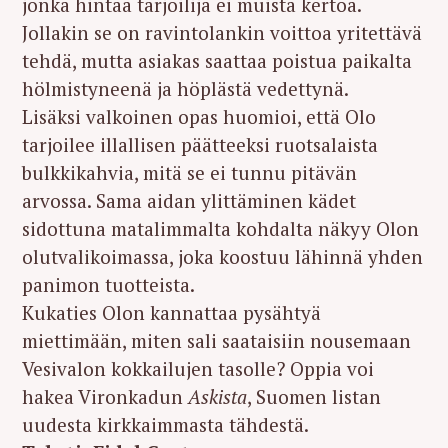
jonka hintaa tarjoilija ei muista kertoa.
Jollakin se on ravintolankin voittoa yritettävä
tehdä, mutta asiakas saattaa poistua paikalta
hölmistyneenä ja höplästä vedettynä.
Lisäksi valkoinen opas huomioi, että Olo
tarjoilee illallisen päätteeksi ruotsalaista
bulkkikahvia, mitä se ei tunnu pitävän
arvossa. Sama aidan ylittäminen kädet
sidottuna matalimmalta kohdalta näkyy Olon
olutvalikoimassa, joka koostuu lähinnä yhden
panimon tuotteista.
Kukaties Olon kannattaa pysähtyä
miettimään, miten sali saataisiin nousemaan
Vesivalon kokkailujen tasolle? Oppia voi
hakea Vironkadun
Askista
, Suomen listan
uudesta kirkkaimmasta tähdestä.