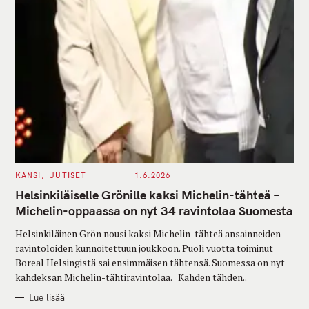
C
KANSI
UUTISET
1.6.2026
A
T
Helsinkiläiselle Grönille kaksi Michelin-tähteä –
E
G
Michelin-oppaassa on nyt 34 ravintolaa Suomesta
O
R
Helsinkiläinen Grön nousi kaksi Michelin-tähteä ansainneiden
I
E
ravintoloiden kunnoitettuun joukkoon. Puoli vuotta toiminut
S
Boreal Helsingistä sai ensimmäisen tähtensä. Suomessa on nyt
kahdeksan Michelin-tähtiravintolaa. Kahden tähden..
Lue lisää