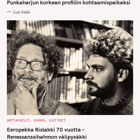
G
Punkaharjun korkean profiilin kohtaamispaikaksi
O
R
Lue lisää
I
E
S
C
ARTIKKELIT
KANSI
UUTISET
A
T
Eeropekka Rislakki 70 vuotta –
E
G
Renessanssihahmon välipysäkki
O