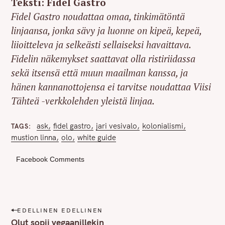
Teksti: Fidel Gastro
Fidel Gastro noudattaa omaa, tinkimätöntä
linjaansa, jonka sävy ja luonne on kipeä, kepeä,
liioitteleva ja selkeästi sellaiseksi havaittava.
Fidelin näkemykset saattavat olla ristiriidassa
sekä itsensä että muun maailman kanssa, ja
hänen kannanottojensa ei tarvitse noudattaa Viisi
Tähteä -verkkolehden yleistä linjaa.
ask
fidel gastro
jari vesivalo
kolonialismi
TAGS
mustion linna
olo
white guide
Facebook Comments
P
EDELLINEN EDELLINEN
o
Olut sopii vegaanillekin