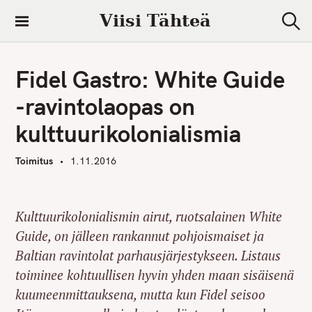
S
Viisi Tähteä
k
S
i
e
a
p
r
Fidel Gastro: White Guide
t
c
h
o
-ravintolaopas on
c
kulttuurikolonialismia
o
n
Toimitus
1.11.2016
t
e
n
Kulttuurikolonialismin airut, ruotsalainen White
t
Guide, on jälleen rankannut pohjoismaiset ja
Baltian ravintolat parhausjärjestykseen. Listaus
toiminee kohtuullisen hyvin yhden maan sisäisenä
kuumeenmittauksena, mutta kun Fidel seisoo