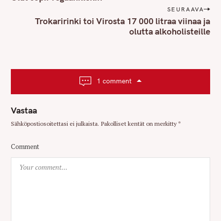
s
SEURAAVA
t
Trokaririnki toi Virosta 17 000 litraa viinaa ja
n
olutta alkoholisteille
a
v
i
g
1 comment
a
t
Vastaa
i
Sähköpostiosoitettasi ei julkaista.
Pakolliset kentät on merkitty
*
o
n
Comment