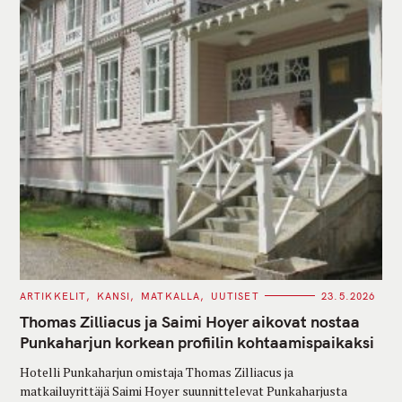
C
ARTIKKELIT
KANSI
MATKALLA
UUTISET
23.5.2026
A
T
Thomas Zilliacus ja Saimi Hoyer aikovat nostaa
E
G
Punkaharjun korkean profiilin kohtaamispaikaksi
O
R
Hotelli Punkaharjun omistaja Thomas Zilliacus ja
I
E
matkailuyrittäjä Saimi Hoyer suunnittelevat Punkaharjusta
S