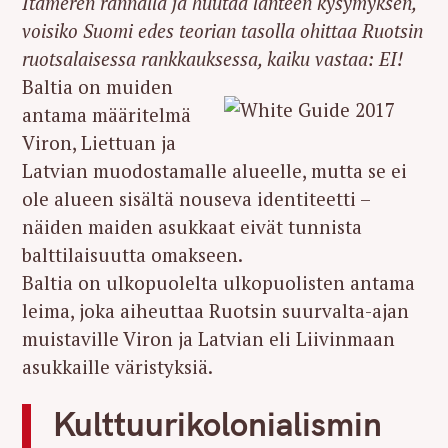
Itämeren rannalla ja huutaa länteen kysymyksen,
voisiko Suomi edes teorian tasolla ohittaa Ruotsin
ruotsalaisessa rankkauksessa, kaiku vastaa: EI!
Baltia on muiden
antama määritelmä
Viron, Liettuan ja
Latvian muodostamalle alueelle, mutta se ei
ole alueen sisältä nouseva identiteetti –
näiden maiden asukkaat eivät tunnista
balttilaisuutta omakseen.
Baltia on ulkopuolelta ulkopuolisten antama
leima, joka aiheuttaa Ruotsin suurvalta-ajan
muistaville Viron ja Latvian eli Liivinmaan
asukkaille väristyksiä.
Kulttuurikolonialismin