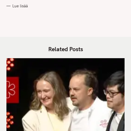
R
Lue lisää
I
E
S
Related Posts