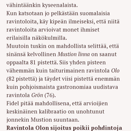
vähintäänkin kyseenalaista.
Kun katsotaan jo pelkästään suomalaisia
ravintoloita, käy kipeän ilmeiseksi, että niitä
ravintoloita arvioivat monet ihmiset
erilaisilla näkökulmilla.
Muutoin tuskin on mahdollista selittää, että
sinänsä kelvollinen
Mustion linna
on saanut
oppaalta 81 pistettä. Siis yhden pisteen
vähemmän kuin taiturimainen ravintola
Olo
(82 pistettä) ja täydet viisi pistettä enemmän
kuin pohjoismaista gastronomiaa uudistava
ravintola
Grön
(76).
Fidel pitää mahdollisena, että arvioijien
keskinäinen kalibraatio on unohtunut
jonnekin Mustion suuntaan.
Ravintola Olon sijoitus poikii pohdintoja