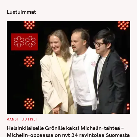
h
f
Luetuimmat
o
r
:
C
KANSI
UUTISET
A
T
Helsinkiläiselle Grönille kaksi Michelin-tähteä –
E
G
Michelin-oppaassa on nyt 34 ravintolaa Suomesta