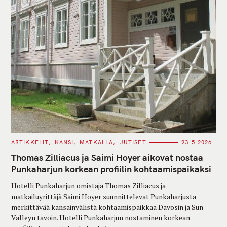
C
ARTIKKELIT
KANSI
MATKALLA
UUTISET
23.5.2026
A
T
Thomas Zilliacus ja Saimi Hoyer aikovat nostaa
E
G
Punkaharjun korkean profiilin kohtaamispaikaksi
O
R
Hotelli Punkaharjun omistaja Thomas Zilliacus ja
I
E
matkailuyrittäjä Saimi Hoyer suunnittelevat Punkaharjusta
S
merkittävää kansainvälistä kohtaamispaikkaa Davosin ja Sun
Valleyn tavoin. Hotelli Punkaharjun nostaminen korkean