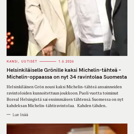
C
KANSI
UUTISET
1.6.2026
A
T
Helsinkiläiselle Grönille kaksi Michelin-tähteä –
E
G
Michelin-oppaassa on nyt 34 ravintolaa Suomesta
O
R
Helsinkiläinen Grön nousi kaksi Michelin-tähteä ansainneiden
I
E
ravintoloiden kunnoitettuun joukkoon. Puoli vuotta toiminut
S
Boreal Helsingistä sai ensimmäisen tähtensä. Suomessa on nyt
kahdeksan Michelin-tähtiravintolaa. Kahden tähden..
Lue lisää