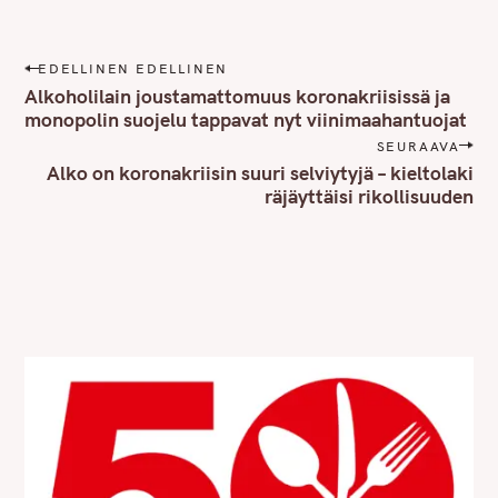
P
EDELLINEN EDELLINEN
o
Alkoholilain joustamattomuus koronakriisissä ja
s
monopolin suojelu tappavat nyt viinimaahantuojat
t
SEURAAVA
n
Alko on koronakriisin suuri selviytyjä – kieltolaki
räjäyttäisi rikollisuuden
a
v
i
g
a
t
i
o
n