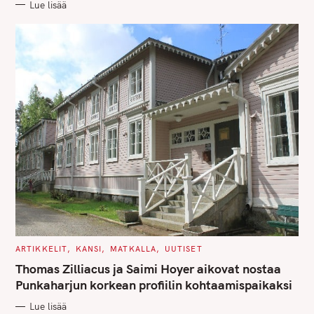
Lue lisää
I
E
S
C
ARTIKKELIT
KANSI
MATKALLA
UUTISET
A
T
Thomas Zilliacus ja Saimi Hoyer aikovat nostaa
E
G
Punkaharjun korkean profiilin kohtaamispaikaksi
O
R
Lue lisää
I