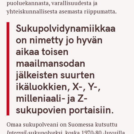
puoluekannasta, varallisuudesta ja
yhteiskunnallisesta asemasta riippumatta.
Sukupolvidynamiikkaa
on nimetty jo hyvän
aikaa toisen
maailmansodan
jälkeisten suurten
ikäluokkien, X-, Y-,
milleniaali- ja Z-
sukupovien portaisiin.
Omaa sukupolveani on Suomessa kutsuttu
Interrail
-sukupolveksi, koska 1970-80 -luvuilla