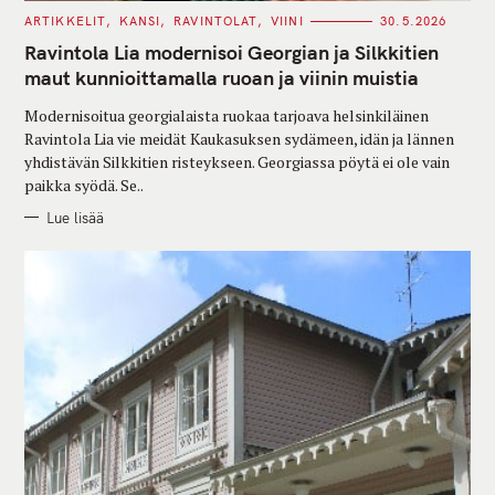
C
ARTIKKELIT
KANSI
RAVINTOLAT
VIINI
30.5.2026
A
T
Ravintola Lia modernisoi Georgian ja Silkkitien
E
G
maut kunnioittamalla ruoan ja viinin muistia
O
R
Modernisoitua georgialaista ruokaa tarjoava helsinkiläinen
I
E
Ravintola Lia vie meidät Kaukasuksen sydämeen, idän ja lännen
S
yhdistävän Silkkitien risteykseen. Georgiassa pöytä ei ole vain
paikka syödä. Se..
Lue lisää