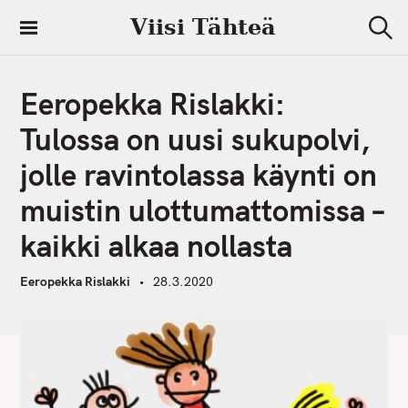
S
Viisi Tähteä
k
S
i
e
a
p
r
Eeropekka Rislakki:
t
c
h
o
Tulossa on uusi sukupolvi,
c
jolle ravintolassa käynti on
o
n
muistin ulottumattomissa –
t
kaikki alkaa nollasta
e
n
Eeropekka Rislakki
28.3.2020
t