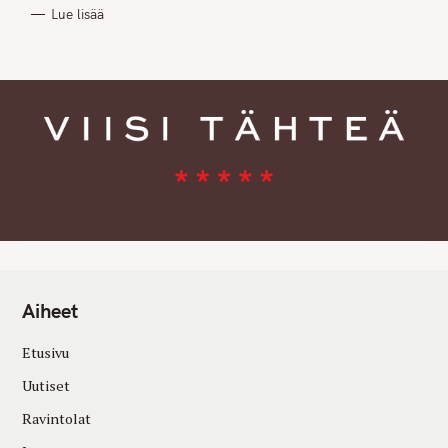
R
Lue lisää
I
E
S
Aiheet
Etusivu
Uutiset
Ravintolat