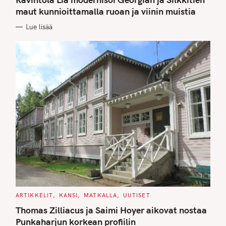
E
G
maut kunnioittamalla ruoan ja viinin muistia
O
R
Lue lisää
I
E
S
C
ARTIKKELIT
KANSI
MATKALLA
UUTISET
A
T
Thomas Zilliacus ja Saimi Hoyer aikovat nostaa
E
G
Punkaharjun korkean profiilin
O