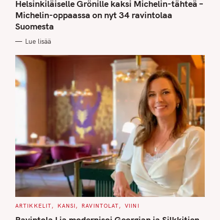
T
Helsinkiläiselle Grönille kaksi Michelin-tähteä –
E
G
Michelin-oppaassa on nyt 34 ravintolaa
O
Suomesta
R
I
E
Lue lisää
S
C
ARTIKKELIT
KANSI
RAVINTOLAT
VIINI
A
T
Ravintola Lia modernisoi Georgian ja Silkkitien