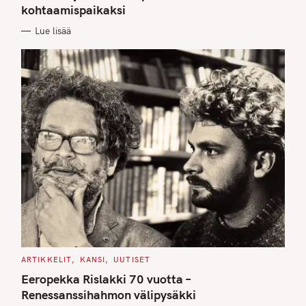
kohtaamispaikaksi
R
I
E
Lue lisää
S
C
ARTIKKELIT
KANSI
UUTISET
A
T
Eeropekka Rislakki 70 vuotta –
E
G
Renessanssihahmon välipysäkki
O