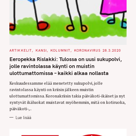
C
ARTIKKELIT
KANSI
KOLUMNIT
KORONAVIRUS
28.3.2020
A
T
Eeropekka Rislakki: Tulossa on uusi sukupolvi,
E
G
jolle ravintolassa käynti on muistin
O
ulottumattomissa – kaikki alkaa nollasta
R
I
E
Keskuudessamme elää menetetty sukupolvi, jolle
S
ravintolassa käynti on kriisin jälkeen muistin
ulottumattomissa. Koronakriisin takia päiväkoti-ikäiset ja nyt
syntyvät ikäluokat muistavat myöhemmin, mitä on kotiruoka,
päiväkoti-,..
Lue lisää