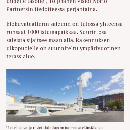
uudelle tasolle”, Tolppanen visioi NoHo
Partnersin tiedotteessa perjantaina.
Elokuvateatterin saleihin on tulossa yhteensä
runsaat 1000 istumapaikkaa. Suurin osa
saleista sijaitsee maan alla. Rakennuksen
ulkopuolelle on suunniteltu ympärivuotinen
terassialue.
Uusi elokuva- ja ravintolakeskus on tuomassa elämää koko