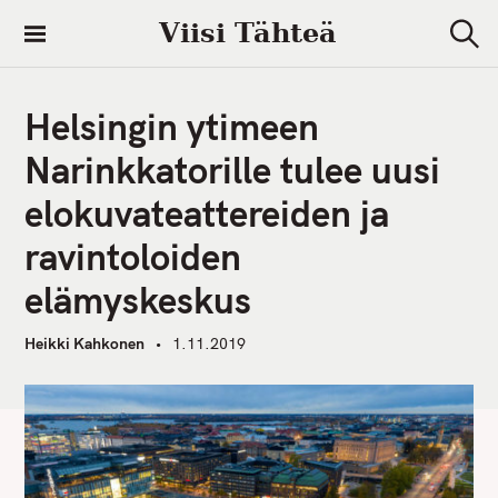
S
Viisi Tähteä
k
S
i
e
a
p
r
Helsingin ytimeen
t
c
h
o
Narinkkatorille tulee uusi
c
elokuvateattereiden ja
o
n
ravintoloiden
t
elämyskeskus
e
n
Heikki Kahkonen
1.11.2019
t