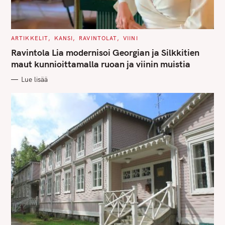
C
ARTIKKELIT
KANSI
RAVINTOLAT
VIINI
A
T
Ravintola Lia modernisoi Georgian ja Silkkitien
E
G
maut kunnioittamalla ruoan ja viinin muistia
O
R
Lue lisää
I
E
S