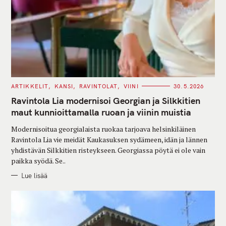
C
ARTIKKELIT
KANSI
RAVINTOLAT
VIINI
30.5.2026
A
T
Ravintola Lia modernisoi Georgian ja Silkkitien
E
G
maut kunnioittamalla ruoan ja viinin muistia
O
R
Modernisoitua georgialaista ruokaa tarjoava helsinkiläinen
I
E
Ravintola Lia vie meidät Kaukasuksen sydämeen, idän ja lännen
S
yhdistävän Silkkitien risteykseen. Georgiassa pöytä ei ole vain
paikka syödä. Se..
Lue lisää