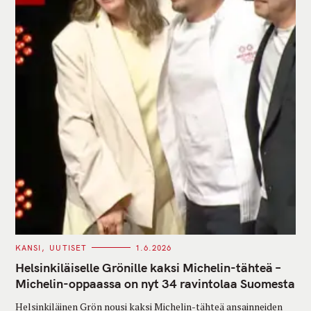
C
KANSI
UUTISET
1.6.2026
A
T
Helsinkiläiselle Grönille kaksi Michelin-tähteä –
E
G
Michelin-oppaassa on nyt 34 ravintolaa Suomesta
O
R
Helsinkiläinen Grön nousi kaksi Michelin-tähteä ansainneiden
I