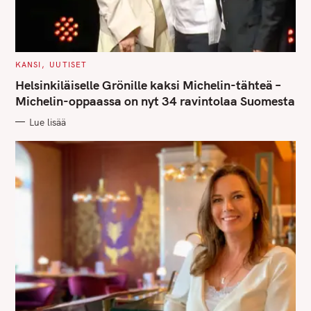
C
KANSI
UUTISET
A
T
Helsinkiläiselle Grönille kaksi Michelin-tähteä –
E
G
Michelin-oppaassa on nyt 34 ravintolaa Suomesta
O
R
Lue lisää
I
E
S