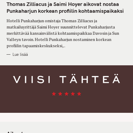
T
Thomas Zilliacus ja Saimi Hoyer aikovat nostaa
E
G
Punkaharjun korkean profiilin kohtaamispaikaksi
O
R
Hotelli Punkaharjun omistaja Thomas Zilliacus ja
I
E
matkailuyrittäjä Saimi Hoyer suunnittelevat Punkaharjusta
S
merkittävää kansainvälistä kohtaamispaikkaa Davosin ja Sun
Valleyn tavoin. Hotelli Punkaharjun nostaminen korkean
profiilin tapaamiskeskukseksi,..
Lue lisää