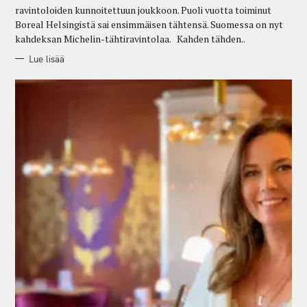
E
ravintoloiden kunnoitettuun joukkoon. Puoli vuotta toiminut
S
Boreal Helsingistä sai ensimmäisen tähtensä. Suomessa on nyt
kahdeksan Michelin-tähtiravintolaa. Kahden tähden..
Lue lisää