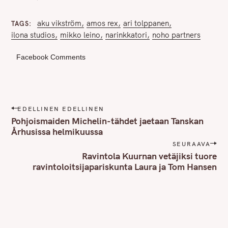
aku vikström
amos rex
ari tolppanen
TAGS
ilona studios
mikko leino
narinkkatori
noho partners
Facebook Comments
P
EDELLINEN EDELLINEN
o
Pohjoismaiden Michelin-tähdet jaetaan Tanskan
s
Århusissa helmikuussa
t
SEURAAVA
n
Ravintola Kuurnan vetäjiksi tuore
ravintoloitsijapariskunta Laura ja Tom Hansen
a
v
i
g
a