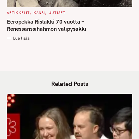
C
ARTIKKELIT
KANSI
UUTISET
A
T
Eeropekka Rislakki 70 vuotta –
E
G
Renessanssihahmon välipysäkki
O
R
Lue lisää
I
E
S
Related Posts