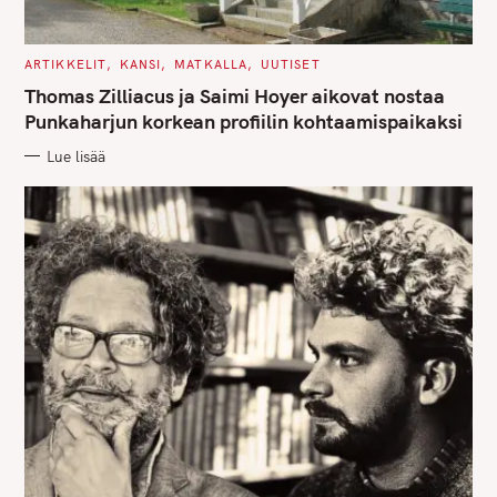
C
ARTIKKELIT
KANSI
MATKALLA
UUTISET
A
T
Thomas Zilliacus ja Saimi Hoyer aikovat nostaa
E
G
Punkaharjun korkean profiilin kohtaamispaikaksi
O
R
Lue lisää
I
E
S