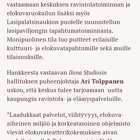
vastaamaan keskuksen ravintolatoiminnan ja
elokuvaruokailun lisäksi myös
Lasipalatsinaukion puolelle suunnitellun
lasipaviljongin tapahtumatoiminnasta.
Monipuolinen tila luo puitteet erilaisille
kulttuuri- ja elokuvatapahtumille sekä muille
tilaisuuksille.
Hankkeesta vastaavan
Ilona Studiosin
hallituksen puheenjohtaja
Ari Tolppanen
uskoo, että keskus tulee tarjoamaan uutta
kaupungin ravintola- ja elämyspalveluille.
”Laadukkaat palvelut, viihtyvyys, elokuva-
aiheinen miljöö ja korkeatasoinen ohjelmisto
vievät elokuvateatterikokemuksen aivan