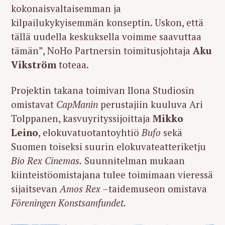
kokonaisvaltaisemman ja
kilpailukykyisemmän konseptin. Uskon, että
tällä uudella keskuksella voimme saavuttaa
tämän”, NoHo Partnersin toimitusjohtaja
Aku
Vikström
toteaa.
Projektin takana toimivan Ilona Studiosin
omistavat
CapManin
perustajiin kuuluva Ari
Tolppanen, kasvuyrityssijoittaja
Mikko
Leino
, elokuvatuotantoyhtiö
Bufo
sekä
Suomen toiseksi suurin elokuvateatteriketju
Bio Rex Cinemas.
Suunnitelman mukaan
kiinteistöomistajana tulee toimimaan vieressä
sijaitsevan
Amos Rex –
taidemuseon omistava
Föreningen Konstsamfundet.