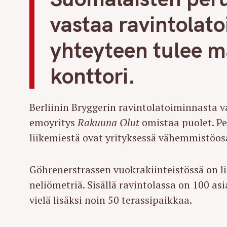
vastaa ravintolat
yhteyteen tulee 
konttori.
Berliinin Bryggerin ravintolatoiminnasta va
emoyritys
Rakuuna Olut
omistaa puolet. P
liikemiestä ovat yrityksessä vähemmistöos
Göhrenerstrassen vuokrakiinteistössä on li
neliömetriä. Sisällä ravintolassa on 100 a
S
vielä lisäksi noin 50 terassipaikkaa.
e
a