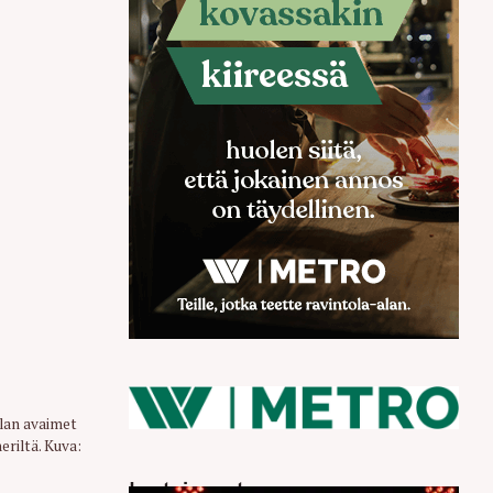
plan avaimet
eriltä. Kuva:
Luetuimmat