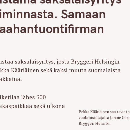
oiminnasta. Samaan
maahantuontifirman
staa saksalaisyritys, josta Bryggeri Helsingin
ekka Kääriäinen sekä kaksi muuta suomalaista
akkaina.
iketilaa lähes 300
siakaspaikkaa sekä ulkona
Pekka Kääriäinen saa ravint
vuokranantajalta Janine Gern
Bryggeri Helsinki.