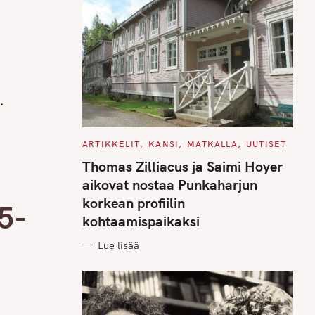
.
C
ARTIKKELIT
KANSI
MATKALLA
UUTISET
A
T
Thomas Zilliacus ja Saimi Hoyer
E
G
aikovat nostaa Punkaharjun
O
R
korkean profiilin
5-
I
E
kohtaamispaikaksi
S
Lue lisää