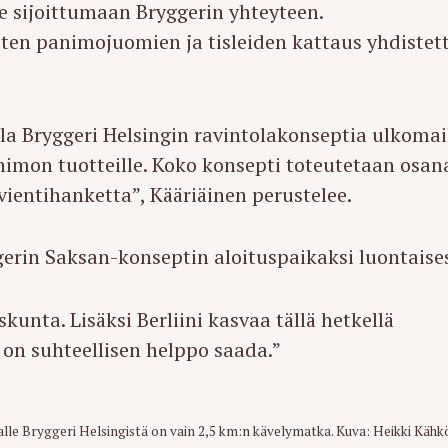
ee sijoittumaan Bryggerin yhteyteen.
isten panimojuomien ja tisleiden kattaus yhdistet
la Bryggeri Helsingin ravintolakonseptia ulkomai
nimon tuotteille. Koko konsepti toteutetaan osan
ientihanketta”, Kääriäinen perustelee.
gerin Saksan-konseptin aloituspaikaksi luontaises
unta. Lisäksi Berliini kasvaa tällä hetkellä
 on suhteellisen helppo saada.”
alle Bryggeri Helsingistä on vain 2,5 km:n kävelymatka. Kuva: Heikki Kähk