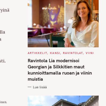
tyinä
lla
a
C
ARTIKKELIT
KANSI
RAVINTOLAT
VIINI
A
T
Ravintola Lia modernisoi
ti.
E
G
Georgian ja Silkkitien maut
O
R
kunnioittamalla ruoan ja viinin
I
E
muistia
S
Lue lisää
önen.