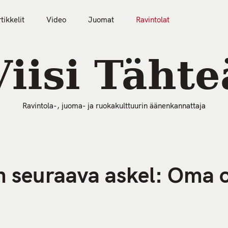
tikkelit
Video
Juomat
Ravintolat
50 Parasta Ravintolaa 2026
Artikkelit
Video
Viisi Tähte
Ravintola-, juoma- ja ruokakulttuurin äänenkannattaja
 seuraava askel: Oma ol