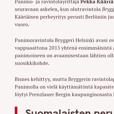
Panimo- ja ravintolayrittäjä
Pekka Kääriä
seuravaan askelen, kun olutravintola
Brygg
Kääriäisen perheyritys perusti Berliiniin 
vuoro.
Panimoravintola Bryggeri Helsinki avasi ov
vappuaattona 2013 yhtenä ensimmäisistä arv
panimoineen on avaamisestaan lähtien ollu
suosikkikohde.
Bisnes kehittyy, mutta Bryggerin ravintola
Panimolla on vielä käyttämätöntä kapasitee
löytyi Prenzlauer Bergin kaupunginosasta B
Suomalaisten peru