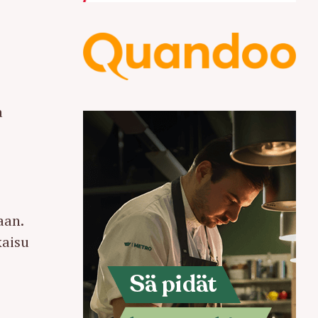
a
aan.
kaisu