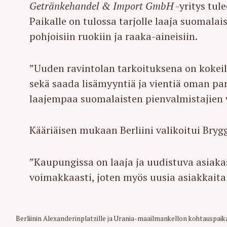
Getränkehandel & Import GmbH
-yritys tul
Paikalle on tulossa tarjolle laaja suomala
pohjoisiin ruokiin ja raaka-aineisiin.
”Uuden ravintolan tarkoituksena on kokeil
sekä saada lisämyyntiä ja vientiä oman pa
laajempaa suomalaisten pienvalmistajien v
Kääriäisen mukaan Berliini valikoitui Bryg
”Kaupungissa on laaja ja uudistuva asiakask
voimakkaasti, joten myös uusia asiakkaita
Berliinin Alexanderinplatzille ja Urania-maailmankellon kohtauspaik