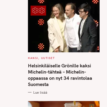
.
C
KANSI
UUTISET
A
T
Helsinkiläiselle Grönille kaksi
E
G
Michelin-tähteä – Michelin-
O
R
oppaassa on nyt 34 ravintolaa
I
E
Suomesta
S
Lue lisää