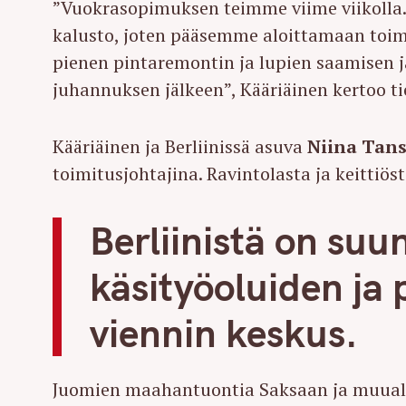
”Vuokrasopimuksen teimme viime viikolla. 
r
kalusto, joten pääsemme aloittamaan toim
c
pienen pintaremontin ja lupien saamisen j
h
juhannuksen jälkeen”, Kääriäinen kertoo t
f
o
r
Kääriäinen ja Berliinissä asuva
Niina Tan
:
toimitusjohtajina. Ravintolasta ja keittiös
Berliinistä on suu
käsityöoluiden ja 
viennin keskus.
Juomien maahantuontia Saksaan ja muual