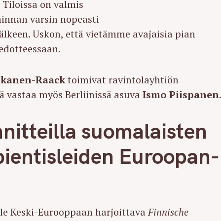
Tiloissa on valmis
innan varsin nopeasti
Press Esc to cancel.
älkeen. Uskon, että vietämme avajaisia pian
iedotteessaan.
skanen-Raack
toimivat ravintolayhtiön
tä vastaa myös Berliinissä asuva
Ismo Piispanen
nnitteilla suomalaisten
pientisleiden Euroopan-
le Keski-Eurooppaan harjoittava
Finnische