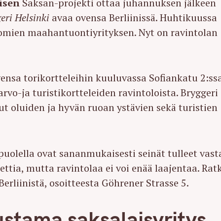
isen
Saksan-projekti ottaa juhannuksen jälkeen
eri Helsinki
avaa ovensa Berliinissä. Huhtikuussa
juomien maahantuontiyrityksen. Nyt on ravintolan
ensa torikortteleihin kuuluvassa Sofiankatu 2:ss
o-ja turistikortteleiden ravintoloista. Bryggeri
t oluiden ja hyvän ruoan ystävien sekä turistien
puolella ovat sananmukaisesti seinät tulleet vast
ttia, mutta ravintolaa ei voi enää laajentaa. Rat
erliinistä, osoitteesta Göhrener Strasse 5.
stama saksalaisyritys