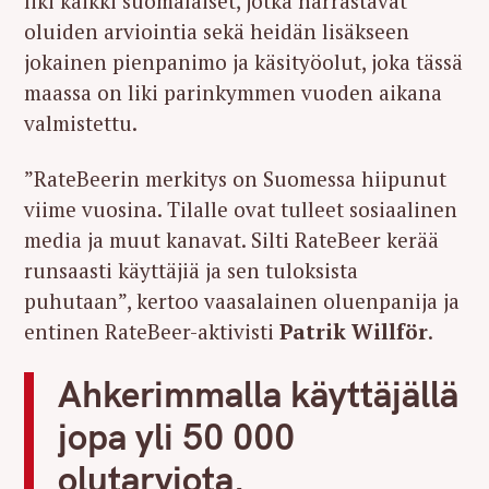
liki kaikki suomalaiset, jotka harrastavat
oluiden arviointia sekä heidän lisäkseen
jokainen pienpanimo ja käsityöolut, joka tässä
maassa on liki parinkymmen vuoden aikana
valmistettu.
”RateBeerin merkitys on Suomessa hiipunut
viime vuosina. Tilalle ovat tulleet sosiaalinen
media ja muut kanavat. Silti RateBeer kerää
runsaasti käyttäjiä ja sen tuloksista
puhutaan”, kertoo vaasalainen oluenpanija ja
entinen RateBeer-aktivisti
Patrik Willför
.
Ahkerimmalla käyttäjällä
jopa yli 50 000
olutarviota.