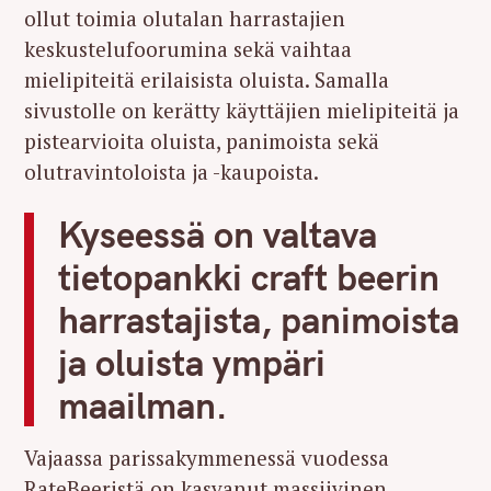
ollut toimia olutalan harrastajien
keskustelufoorumina sekä vaihtaa
mielipiteitä erilaisista oluista. Samalla
sivustolle on kerätty käyttäjien mielipiteitä ja
pistearvioita oluista, panimoista sekä
olutravintoloista ja -kaupoista.
Kyseessä on valtava
tietopankki craft beerin
harrastajista, panimoista
ja oluista ympäri
maailman.
Vajaassa parissakymmenessä vuodessa
RateBeeristä on kasvanut massiivinen