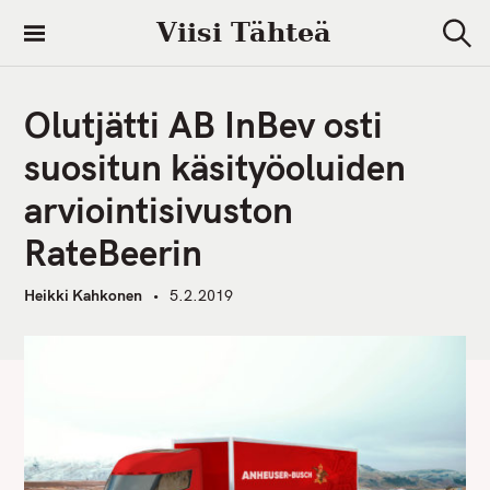
S
Viisi Tähteä
k
S
i
e
a
p
r
Olutjätti AB InBev osti
t
c
h
o
suositun käsityöoluiden
c
arviointisivuston
o
n
RateBeerin
t
e
Heikki Kahkonen
5.2.2019
n
t