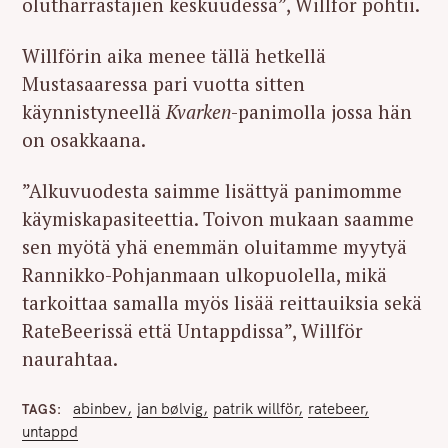
olutharrastajien keskuudessa”, Willför pohtii.
Willförin aika menee tällä hetkellä
Mustasaaressa pari vuotta sitten
käynnistyneellä
Kvarken
-panimolla jossa hän
on osakkaana.
”Alkuvuodesta saimme lisättyä panimomme
käymiskapasiteettia. Toivon mukaan saamme
sen myötä yhä enemmän oluitamme myytyä
Rannikko-Pohjanmaan ulkopuolella, mikä
tarkoittaa samalla myös lisää reittauiksia sekä
RateBeerissä että Untappdissa”, Willför
naurahtaa.
abinbev
jan bølvig
patrik willför
ratebeer
TAGS
untappd