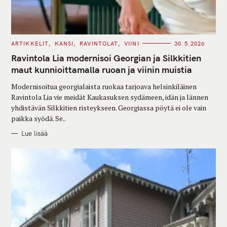
C
ARTIKKELIT
KANSI
RAVINTOLAT
VIINI
30.5.2026
A
T
Ravintola Lia modernisoi Georgian ja Silkkitien
E
G
maut kunnioittamalla ruoan ja viinin muistia
O
R
Modernisoitua georgialaista ruokaa tarjoava helsinkiläinen
I
E
Ravintola Lia vie meidät Kaukasuksen sydämeen, idän ja lännen
S
yhdistävän Silkkitien risteykseen. Georgiassa pöytä ei ole vain
paikka syödä. Se..
Lue lisää