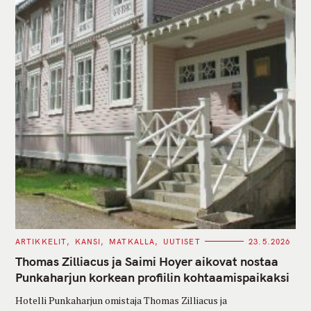
C
ARTIKKELIT
KANSI
MATKALLA
UUTISET
23.5.2026
A
T
Thomas Zilliacus ja Saimi Hoyer aikovat nostaa
E
G
Punkaharjun korkean profiilin kohtaamispaikaksi
O
R
Hotelli Punkaharjun omistaja Thomas Zilliacus ja
I
E