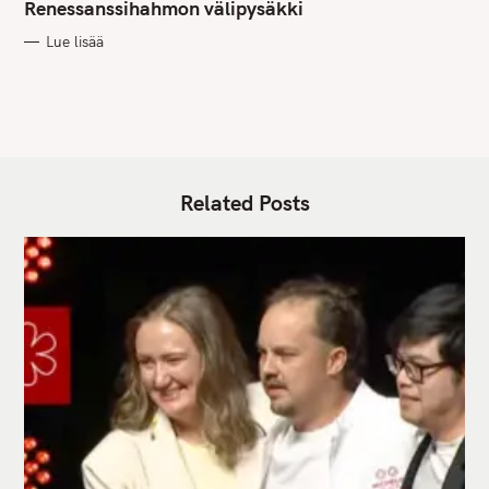
G
Renessanssihahmon välipysäkki
O
R
Lue lisää
I
E
S
Related Posts