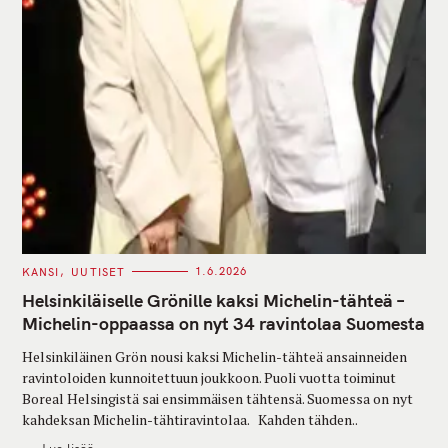
C
KANSI
UUTISET
1.6.2026
A
T
Helsinkiläiselle Grönille kaksi Michelin-tähteä –
E
G
Michelin-oppaassa on nyt 34 ravintolaa Suomesta
O
R
Helsinkiläinen Grön nousi kaksi Michelin-tähteä ansainneiden
I
E
ravintoloiden kunnoitettuun joukkoon. Puoli vuotta toiminut
S
Boreal Helsingistä sai ensimmäisen tähtensä. Suomessa on nyt
kahdeksan Michelin-tähtiravintolaa. Kahden tähden..