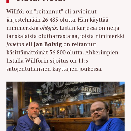
Willför on ”reitannut” eli arvioinut
järjestelmään 26 485 olutta. Hän käyttää
nimimerkkiä
oh6gdx
. Listan kärjessä on neljä
tanskalaista olutharrastajaa, joista nimimerkki
fonefan
eli
Jan Bølvig
on reitannut
käsittämättömät 56 800 olutta. Ahkerimpien
listalla Willförin sijoitus on 11:s
satojentuhansien käyttäjien joukossa.