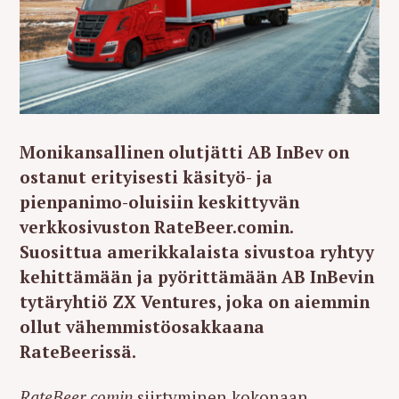
Monikansallinen olutjätti AB InBev on
ostanut erityisesti käsityö- ja
pienpanimo-oluisiin keskittyvän
verkkosivuston
RateBeer.comin.
Suosittua amerikkalaista sivustoa ryhtyy
kehittämään ja pyörittämään AB InBevin
tytäryhtiö ZX Ventures, joka on aiemmin
ollut vähemmistöosakkaana
RateBeerissä.
RateBeer.comin
siirtyminen kokonaan