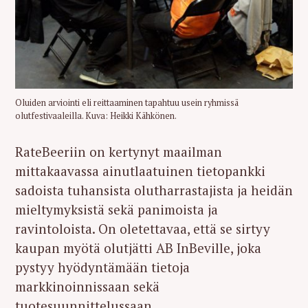
Oluiden arviointi eli reittaaminen tapahtuu usein ryhmissä
olutfestivaaleilla. Kuva: Heikki Kähkönen.
RateBeeriin on kertynyt maailman
mittakaavassa ainutlaatuinen tietopankki
sadoista tuhansista olutharrastajista ja heidän
mieltymyksistä sekä panimoista ja
ravintoloista. On oletettavaa, että se sirtyy
kaupan myötä olutjätti AB InBeville, joka
pystyy hyödyntämään tietoja
markkinoinnissaan sekä
tuotesuunnittelussaan.