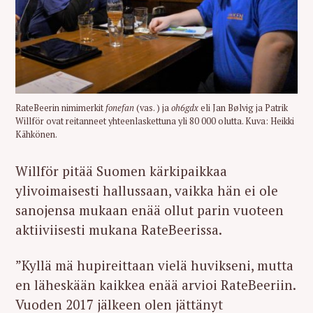
RateBeerin nimimerkit
fonefan
(vas. ) ja
oh6gdx
eli Jan Bølvig ja Patrik
Willför ovat reitanneet yhteenlaskettuna yli 80 000 olutta. Kuva: Heikki
Kähkönen.
Willför pitää Suomen kärkipaikkaa
ylivoimaisesti hallussaan, vaikka hän ei ole
sanojensa mukaan enää ollut parin vuoteen
aktiiviisesti mukana RateBeerissa.
”Kyllä mä hupireittaan vielä huvikseni, mutta
en läheskään kaikkea enää arvioi RateBeeriin.
Vuoden 2017 jälkeen olen jättänyt