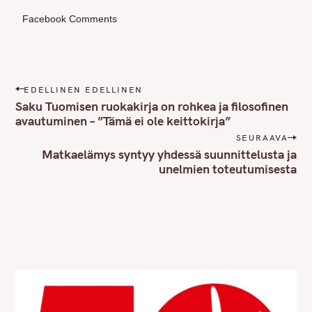
Facebook Comments
P
EDELLINEN EDELLINEN
o
Saku Tuomisen ruokakirja on rohkea ja filosofinen
s
avautuminen – ”Tämä ei ole keittokirja”
t
SEURAAVA
n
Matkaelämys syntyy yhdessä suunnittelusta ja
unelmien toteutumisesta
a
v
i
g
a
t
i
o
n