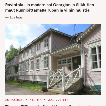
A
T
Ravintola Lia modernisoi Georgian ja Silkkitien
E
G
maut kunnioittamalla ruoan ja viinin muistia
O
R
Lue lisää
I
E
S
C
ARTIKKELIT
KANSI
MATKALLA
UUTISET
A
T