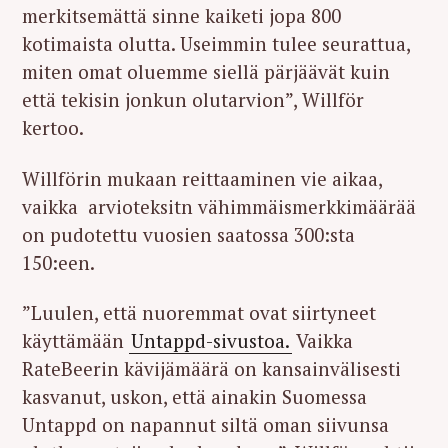
merkitsemättä sinne kaiketi jopa 800
kotimaista olutta. Useimmin tulee seurattua,
miten omat oluemme siellä pärjäävät kuin
että tekisin jonkun olutarvion”, Willför
kertoo.
Willförin mukaan reittaaminen vie aikaa,
vaikka arvioteksitn vähimmäismerkkimäärää
on pudotettu vuosien saatossa 300:sta
150:een.
”Luulen, että nuoremmat ovat siirtyneet
käyttämään
Untappd-sivustoa.
Vaikka
RateBeerin kävijämäärä on kansainvälisesti
kasvanut, uskon, että ainakin Suomessa
Untappd on napannut siltä oman siivunsa