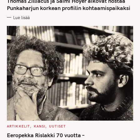
Thomas Zilliacus ja Saimi Hoyer aikovat nostaa
E
G
Punkaharjun korkean profiilin kohtaamispaikaksi
O
R
Lue lisää
I
E
S
C
ARTIKKELIT
KANSI
UUTISET
A
T
Eeropekka Rislakki 70 vuotta –
E