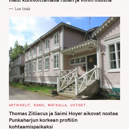
O
R
Lue lisää
I
E
S
C
ARTIKKELIT
KANSI
MATKALLA
UUTISET
A
T
Thomas Zilliacus ja Saimi Hoyer aikovat nostaa
E
G
Punkaharjun korkean profiilin
O
kohtaamispaikaksi
R
I