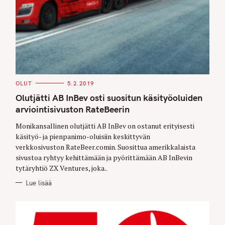
C
OLUT
5.2.2019
A
T
Olutjätti AB InBev osti suositun käsityöoluiden
E
G
arviointisivuston RateBeerin
O
R
Monikansallinen olutjätti AB InBev on ostanut erityisesti
I
E
käsityö- ja pienpanimo-oluisiin keskittyvän
S
verkkosivuston RateBeer.comin. Suosittua amerikkalaista
sivustoa ryhtyy kehittämään ja pyörittämään AB InBevin
tytäryhtiö ZX Ventures, joka..
Lue lisää