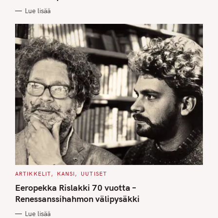
E
Lue lisää
S
C
ARTIKKELIT
KANSI
UUTISET
A
T
Eeropekka Rislakki 70 vuotta –
E
G
Renessanssihahmon välipysäkki
O
R
Lue lisää
I