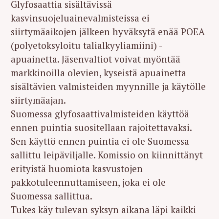
Glyfosaattia sisältävissä
kasvinsuojeluainevalmisteissa ei
siirtymäaikojen jälkeen hyväksytä enää POEA
(polyetoksyloitu talialkyyliamiini) -
apuainetta. Jäsenvaltiot voivat myöntää
markkinoilla olevien, kyseistä apuainetta
sisältävien valmisteiden myynnille ja käytölle
siirtymäajan.
Suomessa glyfosaattivalmisteiden käyttöä
ennen puintia suositellaan rajoitettavaksi.
Sen käyttö ennen puintia ei ole Suomessa
sallittu leipäviljalle. Komissio on kiinnittänyt
erityistä huomiota kasvustojen
pakkotuleennuttamiseen, joka ei ole
Suomessa sallittua.
Tukes käy tulevan syksyn aikana läpi kaikki