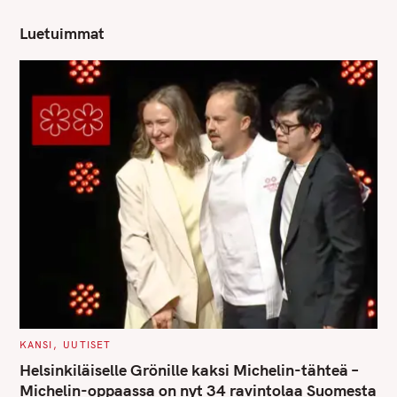
Luetuimmat
S
C
KANSI
UUTISET
A
e
T
Helsinkiläiselle Grönille kaksi Michelin-tähteä –
E
a
G
Michelin-oppaassa on nyt 34 ravintolaa Suomesta