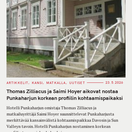
C
ARTIKKELIT
KANSI
MATKALLA
UUTISET
23.5.2026
A
T
Thomas Zilliacus ja Saimi Hoyer aikovat nostaa
E
G
Punkaharjun korkean profiilin kohtaamispaikaksi
O
R
Hotelli Punkaharjun omistaja Thomas Zilliacus ja
I
E
matkailuyrittäjä Saimi Hoyer suunnittelevat Punkaharjusta
S
merkittävää kansainvälistä kohtaamispaikkaa Davosin ja Sun
Valleyn tavoin. Hotelli Punkaharjun nostaminen korkean