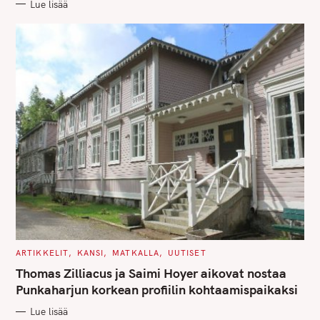
Lue lisää
I
E
S
C
ARTIKKELIT
KANSI
MATKALLA
UUTISET
A
T
Thomas Zilliacus ja Saimi Hoyer aikovat nostaa
E
G
Punkaharjun korkean profiilin kohtaamispaikaksi
O
R
Lue lisää
I