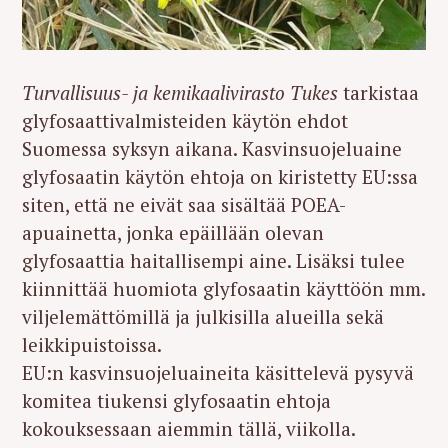
Turvallisuus- ja kemikaalivirasto Tukes
tarkistaa
glyfosaattivalmisteiden käytön ehdot
Suomessa syksyn aikana. Kasvinsuojeluaine
glyfosaatin käytön ehtoja on kiristetty EU:ssa
siten, että ne eivät saa sisältää POEA-
apuainetta, jonka epäillään olevan
glyfosaattia haitallisempi aine. Lisäksi tulee
kiinnittää huomiota glyfosaatin käyttöön mm.
viljelemättömillä ja julkisilla alueilla sekä
leikkipuistoissa.
EU:n kasvinsuojeluaineita käsittelevä pysyvä
komitea tiukensi glyfosaatin ehtoja
kokouksessaan aiemmin tällä, viikolla.