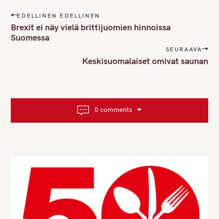
P
EDELLINEN EDELLINEN
o
Brexit ei näy vielä brittijuomien hinnoissa
s
Suomessa
t
SEURAAVA
n
Keskisuomalaiset omivat saunan
a
v
i
g
0 comments
a
t
i
o
n