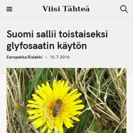
S
Viisi Tähteä
k
S
i
e
a
p
r
Suomi sallii toistaiseksi
t
c
h
o
glyfosaatin käytön
c
o
Eeropekka Rislakki
16.7.2016
n
t
e
n
t