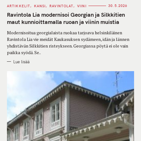
C
ARTIKKELIT
KANSI
RAVINTOLAT
VIINI
30.5.2026
A
T
Ravintola Lia modernisoi Georgian ja Silkkitien
E
G
maut kunnioittamalla ruoan ja viinin muistia
O
R
Modernisoitua georgialaista ruokaa tarjoava helsinkiläinen
I
E
Ravintola Lia vie meidät Kaukasuksen sydämeen, idän ja lännen
S
yhdistävän Silkkitien risteykseen. Georgiassa pöytä ei ole vain
paikka syödä. Se..
Lue lisää