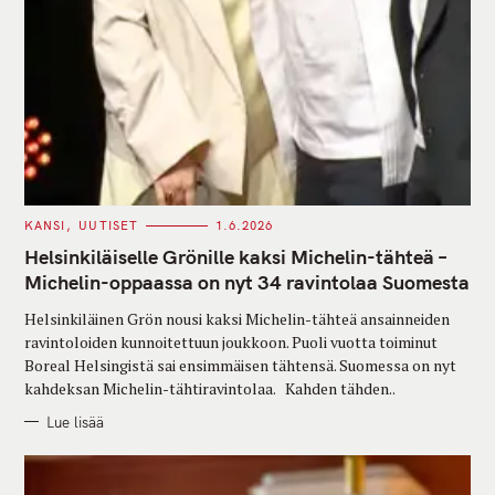
C
KANSI
UUTISET
1.6.2026
A
T
Helsinkiläiselle Grönille kaksi Michelin-tähteä –
E
G
Michelin-oppaassa on nyt 34 ravintolaa Suomesta
O
R
Helsinkiläinen Grön nousi kaksi Michelin-tähteä ansainneiden
I
E
ravintoloiden kunnoitettuun joukkoon. Puoli vuotta toiminut
S
Boreal Helsingistä sai ensimmäisen tähtensä. Suomessa on nyt
kahdeksan Michelin-tähtiravintolaa. Kahden tähden..
Lue lisää