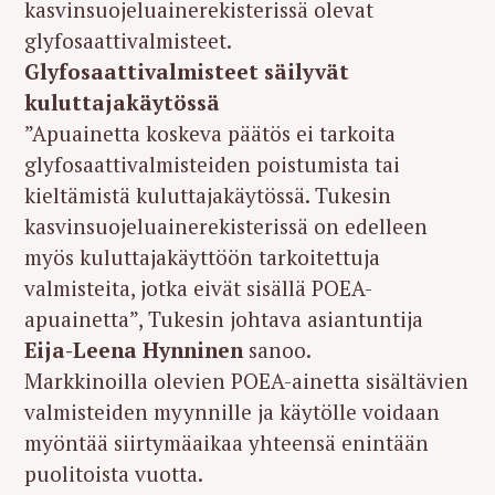
kasvinsuojeluainerekisterissä olevat
glyfosaattivalmisteet.
Glyfosaattivalmisteet säilyvät
kuluttajakäytössä
”Apuainetta koskeva päätös ei tarkoita
glyfosaattivalmisteiden poistumista tai
kieltämistä kuluttajakäytössä. Tukesin
kasvinsuojeluainerekisterissä on edelleen
myös kuluttajakäyttöön tarkoitettuja
valmisteita, jotka eivät sisällä POEA-
apuainetta”, Tukesin johtava asiantuntija
Eija-Leena Hynninen
sanoo.
Markkinoilla olevien POEA-ainetta sisältävien
valmisteiden myynnille ja käytölle voidaan
myöntää siirtymäaikaa yhteensä enintään
puolitoista vuotta.