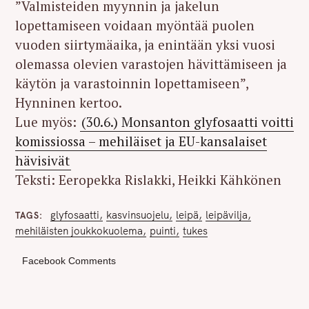
”Valmisteiden myynnin ja jakelun
lopettamiseen voidaan myöntää puolen
vuoden siirtymäaika, ja enintään yksi vuosi
olemassa olevien varastojen hävittämiseen ja
käytön ja varastoinnin lopettamiseen”,
Hynninen kertoo.
Lue myös:
(30.6.) Monsanton glyfosaatti voitti
komissiossa – mehiläiset ja EU-kansalaiset
hävisivät
Teksti: Eeropekka Rislakki, Heikki Kähkönen
glyfosaatti
kasvinsuojelu
leipä
leipävilja
TAGS
mehiläisten joukkokuolema
puinti
tukes
Facebook Comments