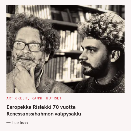
E
S
C
ARTIKKELIT
KANSI
UUTISET
A
T
Eeropekka Rislakki 70 vuotta –
E
G
Renessanssihahmon välipysäkki
O
R
Lue lisää
I
E
S