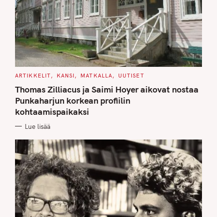
C
ARTIKKELIT
KANSI
MATKALLA
UUTISET
A
T
Thomas Zilliacus ja Saimi Hoyer aikovat nostaa
E
G
Punkaharjun korkean profiilin
O
kohtaamispaikaksi
R
I
E
Lue lisää
S