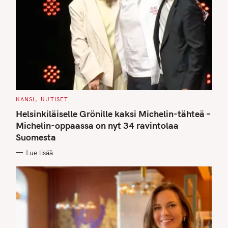
C
KANSI
UUTISET
A
T
Helsinkiläiselle Grönille kaksi Michelin-tähteä –
E
G
Michelin-oppaassa on nyt 34 ravintolaa
O
Suomesta
R
I
E
Lue lisää
S