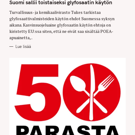
T
Suomi sallii toistaiseksi glyfosaatin käytön
E
G
O
Turvallisuus- ja kemikaalivirasto Tukes tarkistaa
R
glyfosaattivalmisteiden käytön ehdot Suomessa syksyn
I
E
aikana. Kasvinsuojeluaine glyfosaatin käytön ehtoja on
S
kiristetty EU:ssa siten, että ne eivät saa sisältää POEA-
apuainetta,..
Lue lisää