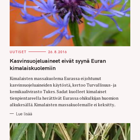
C
UUTISET
26.8.2016
A
T
Kasvinsuojeluaineet eivät syynä Euran
E
G
kimalaiskuolemiin
O
R
Kimalaisten massakuolema Eurassa ei johtunut
I
E
kasvinsuojeluaineiden käytöstä, kertoo Turvallisuus- ja
S
kemikaalivirasto Tukes. Sadat kuolleet kimalaiset
tienpientareella herättivät Eurassa ohikulkijan huomion
alkukesällä. Kimalaisten massakuolemalle ei keksitty..
Lue lisää