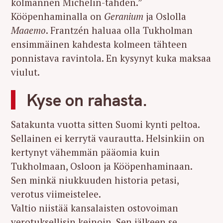
kolmannen Michelin-tähden.”
Kööpenhaminalla on
Geranium
ja Oslolla
Maaemo
. Frantzén haluaa olla Tukholman
ensimmäinen kahdesta kolmeen tähteen
ponnistava ravintola. En kysynyt kuka maksaa
viulut.
Kyse on rahasta.
Satakunta vuotta sitten Suomi kynti peltoa.
Sellainen ei kerrytä vaurautta. Helsinkiin on
kertynyt vähemmän pääomia kuin
Tukholmaan, Osloon ja Kööpenhaminaan.
Sen minkä niukkuuden historia petasi,
verotus viimeistelee.
Valtio niistää kansalaisten ostovoiman
verotuksellisin keinoin. Sen jälkeen se