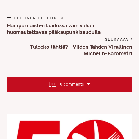
P
EDELLINEN EDELLINEN
o
Hampurilaisten laadussa vain vähän
s
huomautettavaa pääkaupunkiseudulla
t
SEURAAVA
n
Tuleeko tähtiä? – Viiden Tähden Virallinen
Michelin-Barometri
a
v
i
g
a
0 comments
t
i
o
n