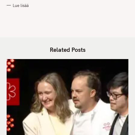
R
Lue lisää
I
E
S
Related Posts