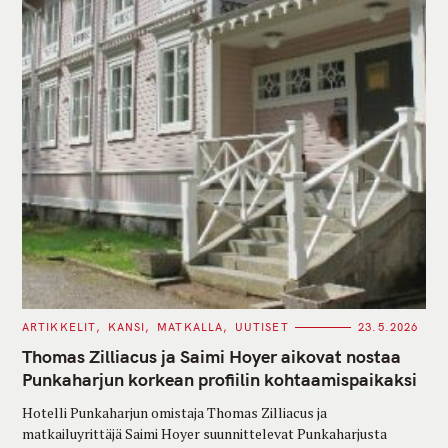
C
ARTIKKELIT
KANSI
MATKALLA
UUTISET
23.5.2026
A
T
Thomas Zilliacus ja Saimi Hoyer aikovat nostaa
E
G
Punkaharjun korkean profiilin kohtaamispaikaksi
O
R
Hotelli Punkaharjun omistaja Thomas Zilliacus ja
I
E
matkailuyrittäjä Saimi Hoyer suunnittelevat Punkaharjusta
S