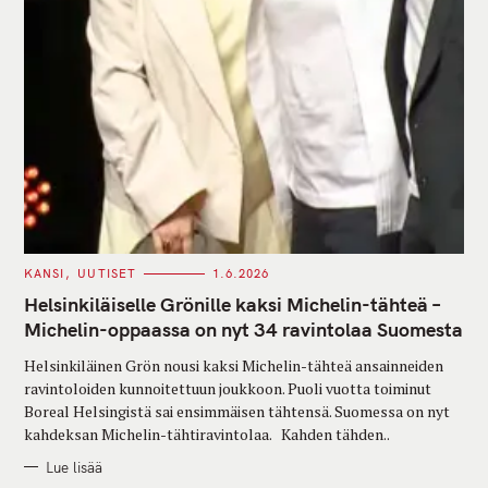
C
KANSI
UUTISET
1.6.2026
A
T
Helsinkiläiselle Grönille kaksi Michelin-tähteä –
E
G
Michelin-oppaassa on nyt 34 ravintolaa Suomesta
O
R
Helsinkiläinen Grön nousi kaksi Michelin-tähteä ansainneiden
I
E
ravintoloiden kunnoitettuun joukkoon. Puoli vuotta toiminut
S
Boreal Helsingistä sai ensimmäisen tähtensä. Suomessa on nyt
kahdeksan Michelin-tähtiravintolaa. Kahden tähden..
Lue lisää