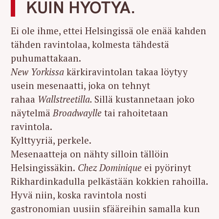
KUIN HYÖTYÄ.
Ei ole ihme, ettei Helsingissä ole enää kahden
tähden ravintolaa, kolmesta tähdestä
puhumattakaan.
New Yorkissa
kärkiravintolan takaa löytyy
usein mesenaatti, joka on tehnyt
rahaa
Wallstreetilla.
Sillä kustannetaan joko
näytelmä
Broadwaylle
tai rahoitetaan
ravintola.
Kylttyyriä, perkele.
Mesenaatteja on nähty silloin tällöin
Helsingissäkin.
Chez Dominique
ei pyörinyt
Rikhardinkadulla pelkästään kokkien rahoilla.
Hyvä niin, koska ravintola nosti
gastronomian uusiin sfääreihin samalla kun