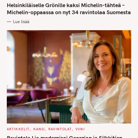
T
Helsinkiläiselle Grönille kaksi Michelin-tähteä –
E
G
Michelin-oppaassa on nyt 34 ravintolaa Suomesta
O
R
Lue lisää
I
E
S
C
ARTIKKELIT
KANSI
RAVINTOLAT
VIINI
A
T
Ravintola Lia modernisoi Georgian ja Silkkitien