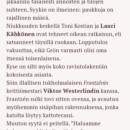
jakaannu tasaisesti annosten ja tilojen
suhteen. Syykin on ilmeinen: paukkuja on
rajallinen määrä.
Niukkuuden keskellä Toni Kostian ja
Lauri
Kähkönen
ovat tehneet oikean ratkaisun, eli
satsanneet täysillä ruokaan. Lopputulos
vakuuttaa, eikä Grön varmasti olisi oma
itsensä toisenlaisena.
Kyse on silti myös koko ravintolakentän
kokoisesta asiasta.
Söin illallisen tukholmalaisen
Frantzénin
keittiömestari
Viktor Westerlindin
kanssa.
Frantzén sulki tovi sitten ovensa, ja avautuu
myöhemmin sisäpihan rakennuksessa, jonka
katolta löytyy kattoterassi.
Muuton syytä ei peitellä. ”Haluamme