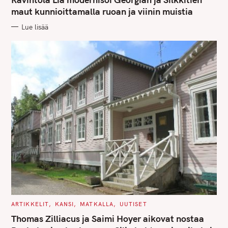
E
G
maut kunnioittamalla ruoan ja viinin muistia
O
R
Lue lisää
I
E
S
C
ARTIKKELIT
KANSI
MATKALLA
UUTISET
A
T
Thomas Zilliacus ja Saimi Hoyer aikovat nostaa
E