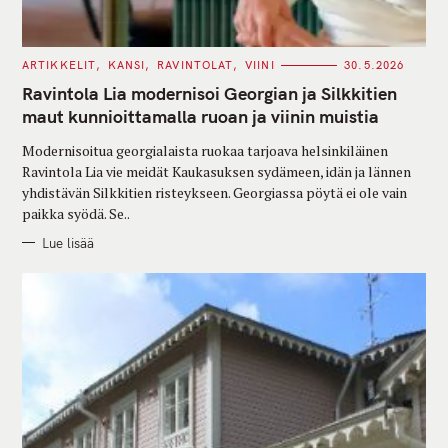
C
ARTIKKELIT
KANSI
RAVINTOLAT
VIINI
30.5.2026
A
T
Ravintola Lia modernisoi Georgian ja Silkkitien
E
G
maut kunnioittamalla ruoan ja viinin muistia
O
R
Modernisoitua georgialaista ruokaa tarjoava helsinkiläinen
I
E
Ravintola Lia vie meidät Kaukasuksen sydämeen, idän ja lännen
S
yhdistävän Silkkitien risteykseen. Georgiassa pöytä ei ole vain
paikka syödä. Se..
Lue lisää