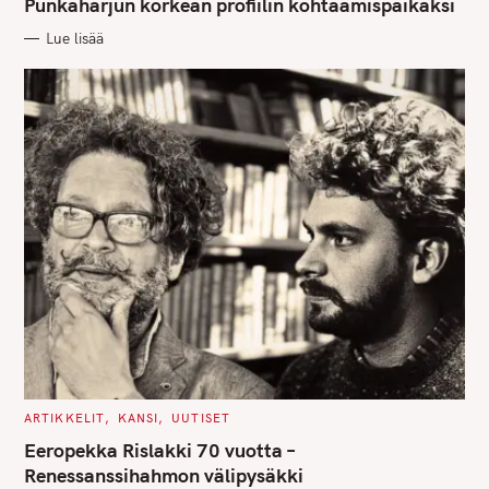
G
Punkaharjun korkean profiilin kohtaamispaikaksi
O
R
Lue lisää
I
E
S
C
ARTIKKELIT
KANSI
UUTISET
A
T
Eeropekka Rislakki 70 vuotta –
E
G
Renessanssihahmon välipysäkki
O