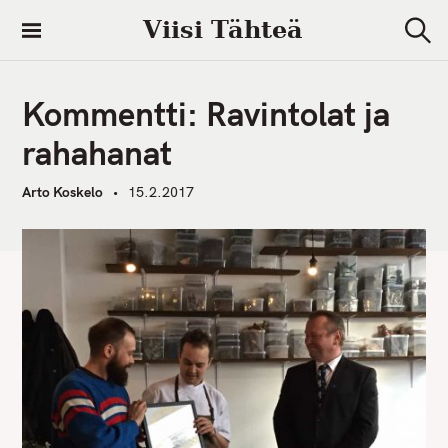
S
Viisi Tähteä
k
S
i
e
a
p
r
Kommentti: Ravintolat ja
t
c
h
o
rahahanat
c
o
Arto Koskelo
15.2.2017
n
t
e
n
t