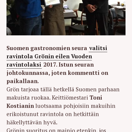
Suomen gastronomien seura
valitsi
ravintola Grönin eilen Vuoden
ravintolaksi
2017. Istun seuran
johtokunnassa, joten kommentti on
paikallaan.
Grön tarjoaa tällä hetkellä Suomen parhaan
makuista ruokaa. Keittiömestari
Toni
Kostianin
luotsaama pohjoisiin makuihin
erikoistunut ravintola on hetkittäin
häkellyttävän hyvä.
Grönin suoritus on mainio etenkin, jos