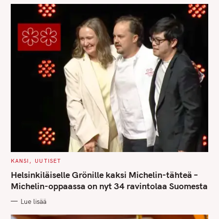
C
KANSI
UUTISET
A
T
Helsinkiläiselle Grönille kaksi Michelin-tähteä –
E
G
Michelin-oppaassa on nyt 34 ravintolaa Suomesta
O
R
Lue lisää
I
E
S