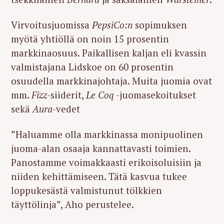
Virvoitusjuomissa
PepsiCo:n
sopimuksen
myötä yhtiöllä on noin 15 prosentin
markkinaosuus. Paikallisen kaljan eli kvassin
valmistajana Lidskoe on 60 prosentin
osuudella markkinajohtaja. Muita juomia ovat
mm.
Fizz
-siiderit,
Le Coq
-juomasekoitukset
sekä
Aura
-vedet
”Haluamme olla markkinassa monipuolinen
juoma-alan osaaja kannattavasti toimien.
Panostamme voimakkaasti erikoisoluisiin ja
niiden kehittämiseen. Tätä kasvua tukee
loppukesästä valmistunut tölkkien
täyttölinja”, Aho perustelee.