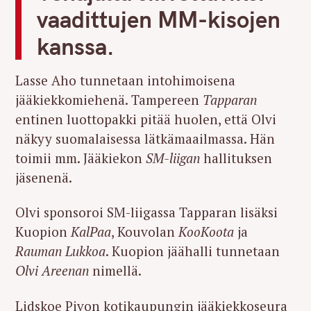
vaadittujen MM-kisojen
kanssa.
Lasse Aho tunnetaan intohimoisena
jääkiekkomiehenä. Tampereen
Tapparan
entinen luottopakki pitää huolen, että Olvi
näkyy suomalaisessa lätkämaailmassa. Hän
toimii mm. Jääkiekon
SM-liigan
hallituksen
jäsenenä.
Olvi sponsoroi SM-liigassa Tapparan lisäksi
Kuopion
KalPaa
, Kouvolan
KooKoota
ja
Rauman Lukkoa
. Kuopion jäähalli tunnetaan
Olvi Areenan
nimellä.
Lidskoe Pivon kotikaupungin jääkiekkoseura