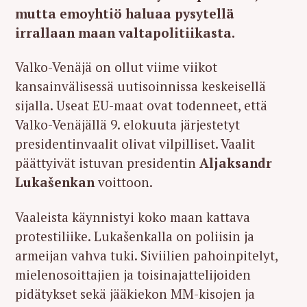
mutta emoyhtiö haluaa pysytellä
irrallaan maan valtapolitiikasta.
Valko-Venäjä on ollut viime viikot
kansainvälisessä uutisoinnissa keskeisellä
sijalla. Useat EU-maat ovat todenneet, että
Valko-Venäjällä 9. elokuuta järjestetyt
presidentinvaalit olivat vilpilliset. Vaalit
päättyivät istuvan presidentin
Aljaksandr
Lukašenkan
voittoon.
Vaaleista käynnistyi koko maan kattava
protestiliike. Lukašenkalla on poliisin ja
armeijan vahva tuki. Siviilien pahoinpitelyt,
mielenosoittajien ja toisinajattelijoiden
pidätykset sekä jääkiekon MM-kisojen ja