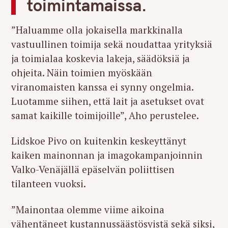
toimintamaissa.
”Haluamme olla jokaisella markkinalla
vastuullinen toimija sekä noudattaa yrityksiä
ja toimialaa koskevia lakeja, säädöksiä ja
ohjeita. Näin toimien myöskään
viranomaisten kanssa ei synny ongelmia.
Luotamme siihen, että lait ja asetukset ovat
samat kaikille toimijoille”, Aho perustelee.
Lidskoe Pivo on kuitenkin keskeyttänyt
kaiken mainonnan ja imagokampanjoinnin
Valko-Venäjällä epäselvän poliittisen
tilanteen vuoksi.
”Mainontaa olemme viime aikoina
vähentäneet kustannussäästösyistä sekä siksi,