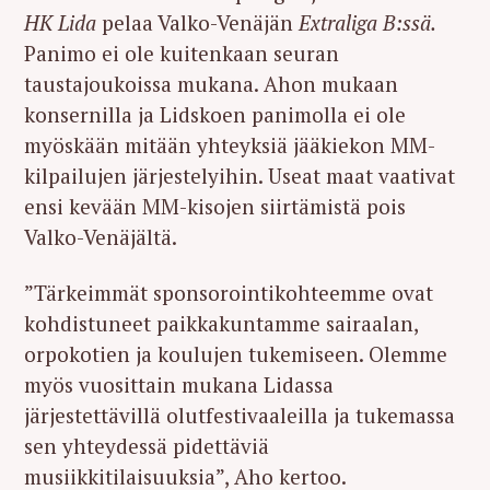
HK Lida
pelaa Valko-Venäjän
Extraliga B:ssä.
Panimo ei ole kuitenkaan seuran
taustajoukoissa mukana. Ahon mukaan
konsernilla ja Lidskoen panimolla ei ole
myöskään mitään yhteyksiä jääkiekon MM-
kilpailujen järjestelyihin. Useat maat vaativat
ensi kevään MM-kisojen siirtämistä pois
Valko-Venäjältä.
”Tärkeimmät sponsorointikohteemme ovat
kohdistuneet paikkakuntamme sairaalan,
orpokotien ja koulujen tukemiseen. Olemme
myös vuosittain mukana Lidassa
järjestettävillä olutfestivaaleilla ja tukemassa
sen yhteydessä pidettäviä
musiikkitilaisuuksia”, Aho kertoo.