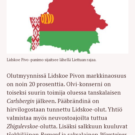
Lidskoe Pivo -panimo sijaitsee lähellä Liettuan rajaa.
Olutmyynnissä Lidskoe Pivon markkinaosuus
on noin 20 prosenttia. Olvi-konserni on
toiseksi suurin toimija oluessa tanskalaisen
Carlsbergin
jälkeen. Pääbrändinä on
hirvilogostaan tunnettu Lidskoe-olut. Yhtiö
valmistaa myös neuvostoajoilta tuttua
Zhigulevskoe
-olutta. Lisäksi salkkuun kuuluvat
tšekkiläinen
Bernard
ja saksalainen
Warsteiner
.