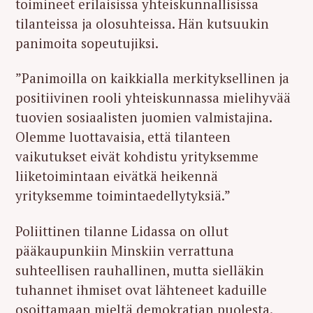
toimineet erilaisissa yhteiskunnallisissa
tilanteissa ja olosuhteissa. Hän kutsuukin
panimoita sopeutujiksi.
”Panimoilla on kaikkialla merkityksellinen ja
positiivinen rooli yhteiskunnassa mielihyvää
tuovien sosiaalisten juomien valmistajina.
Olemme luottavaisia, että tilanteen
vaikutukset eivät kohdistu yrityksemme
liiketoimintaan eivätkä heikennä
yrityksemme toimintaedellytyksiä.”
Poliittinen tilanne Lidassa on ollut
pääkaupunkiin Minskiin verrattuna
suhteellisen rauhallinen, mutta sielläkin
S
tuhannet ihmiset ovat lähteneet kaduille
e
a
osoittamaan mieltä demokratian puolesta.