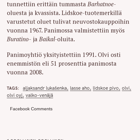
tunnettiin erittäin tummasta
Barhatnoe
-
oluesta ja kvassista. Lidskoe-tuotemerkillä
varustetut oluet tulivat neuvostokauppoihin
vuonna 1967. Panimossa valmistettiin myös
Buratino-
ja
Baikal
-oluita.
Panimoyhtiö yksityistettiin 1991. Olvi osti
enemmistön eli 51 prosenttia panimosta
vuonna 2008.
aljaksandr lukašenka
lasse aho
lidskoe pivo
olvi
TAGS
olvi oyj
valko-venäjä
Facebook Comments
P