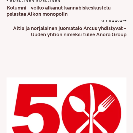
EDELLINEN EDELLINEN
o
Kolumni – voiko alkanut kannabiskeskustelu
s
pelastaa Alkon monopolin
t
SEURAAVA
n
Altia ja norjalainen juomatalo Arcus yhdistyvät –
Uuden yhtiön nimeksi tulee Anora Group
a
v
i
g
a
t
i
o
n