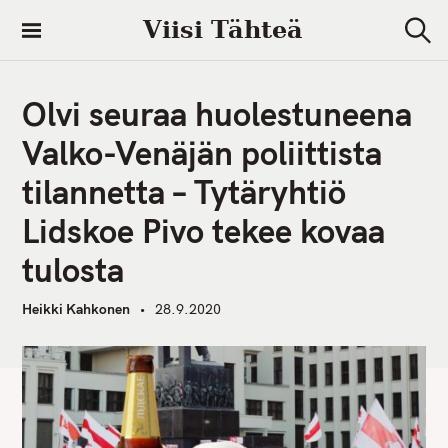
S
Viisi Tähteä
k
S
i
e
a
p
r
Olvi seuraa huolestuneena
t
c
h
o
Valko-Venäjän poliittista
c
tilannetta – Tytäryhtiö
o
n
Lidskoe Pivo tekee kovaa
t
tulosta
e
n
Heikki Kahkonen
28.9.2020
t