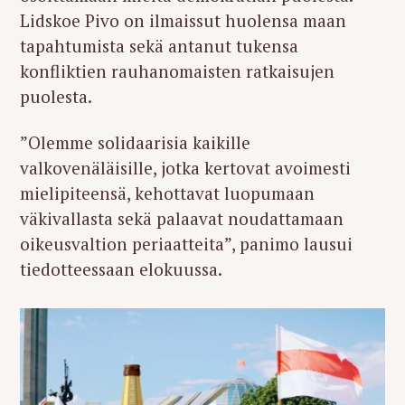
r
Lidskoe Pivo on ilmaissut huolensa maan
c
tapahtumista sekä antanut tukensa
h
konfliktien rauhanomaisten ratkaisujen
f
puolesta.
o
r
”Olemme solidaarisia kaikille
:
valkovenäläisille, jotka kertovat avoimesti
mielipiteensä, kehottavat luopumaan
väkivallasta sekä palaavat noudattamaan
oikeusvaltion periaatteita”, panimo lausui
tiedotteessaan elokuussa.