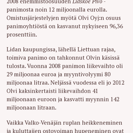
2008 enemmistöosuuden
Lidskoe Pivo
-
panimosta noin 12 miljoonalla eurolla.
Omistusjärjestelyjen myötä Olvi Oyj:n osuus
panimoyhtiöstä on kasvanut nykyiseen 96,36
prosenttiin.
Lidan kaupungissa, lähellä Liettuan rajaa,
toimiva panimo on tahkonnut Olvin käsissä
tulosta. Vuonna 2008 panimon liikevaihto oli
29 miljoonaa euroa ja myyntivolyymi 80
miljoonaa litraa. Neljässä vuodessa eli jo 2012
Olvi kaksinkertaisti liikevaihdon 41
miljoonaan euroon ja kasvatti myynnin 142
miljoonaan litraan.
Vaikka Valko-Venäjän ruplan heikkeneminen
ja kuluttajien ostovoiman hupeneminen ovat