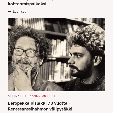
kohtaamispaikaksi
R
I
E
Lue lisää
S
C
ARTIKKELIT
KANSI
UUTISET
A
T
Eeropekka Rislakki 70 vuotta –
E
G
Renessanssihahmon välipysäkki
O