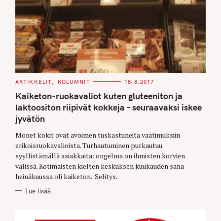
C
ARTIKKELIT
KOLUMNIT
18.8.2017
A
T
Kaiketon-ruokavaliot kuten gluteeniton ja
E
G
laktoositon riipivät kokkeja – seuraavaksi iskee
O
jyvätön
R
I
E
Monet kokit ovat avoimen tuskastuneita vaatimuksiin
S
erikoisruokavalioista. Turhautuminen purkautuu
syyllistämällä asiakkaita: ongelma on ihmisten korvien
välissä. Kotimaisten kielten keskuksen kuukauden sana
heinäkuussa oli kaiketon. Selitys..
Lue lisää