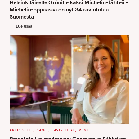
T
Helsinkiläiselle Grönille kaksi Michelin-tähteä –
E
G
Michelin-oppaassa on nyt 34 ravintolaa
O
Suomesta
R
I
E
Lue lisää
S
C
ARTIKKELIT
KANSI
RAVINTOLAT
VIINI
A
T
Ravintola Lia modernisoi Georgian ja Silkkitien