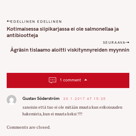
P
EDELLINEN EDELLINEN
o
Kotimaisessa siipikarjassa ei ole salmonellaa ja
s
antibiootteja
t
SEURAAVA
n
Ägräsin tislaamo aloitti viskitynnyreiden myynnin
a
v
i
g
1 comment
a
t
Gustav Söderström
30.1.2017 AT 15:25
i
o
sanoisin että tuo ei ole mitään muuta kun erikoisuuden
hakemista, kun ei muuta keksi !!!!
n
Comments are closed.