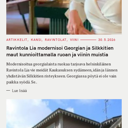
C
ARTIKKELIT
KANSI
RAVINTOLAT
VIINI
30.5.2026
A
T
Ravintola Lia modernisoi Georgian ja Silkkitien
E
G
maut kunnioittamalla ruoan ja viinin muistia
O
R
Modernisoitua georgialaista ruokaa tarjoava helsinkiläinen
I
E
Ravintola Lia vie meidät Kaukasuksen sydämeen, idän ja lännen
S
yhdistävän Silkkitien risteykseen. Georgiassa pöytä ei ole vain
paikka syödä. Se..
Lue lisää