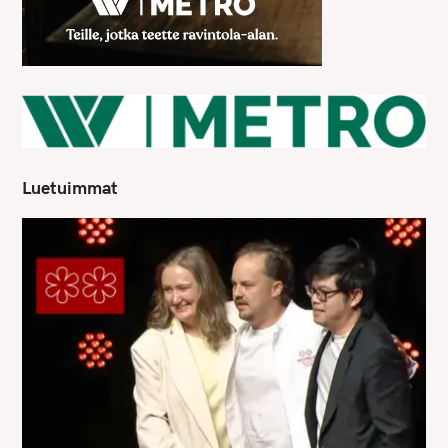
Luetuimmat
S
e