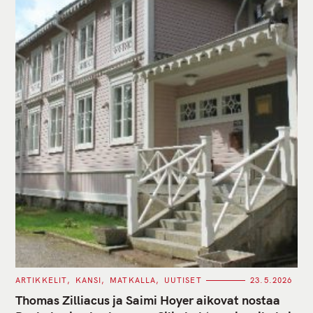
C
ARTIKKELIT
KANSI
MATKALLA
UUTISET
23.5.2026
A
T
Thomas Zilliacus ja Saimi Hoyer aikovat nostaa
E