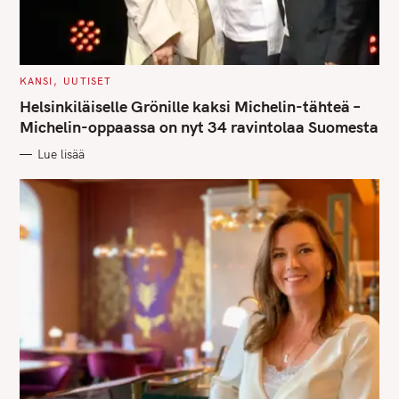
a
r
c
h
C
KANSI
UUTISET
A
f
T
Helsinkiläiselle Grönille kaksi Michelin-tähteä –
E
o
G
Michelin-oppaassa on nyt 34 ravintolaa Suomesta
O
r
R
Lue lisää
I
:
E
S