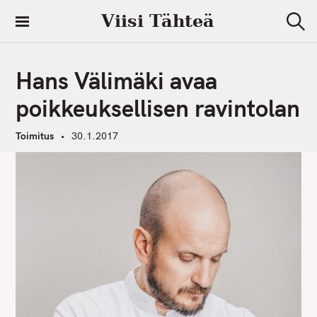
S
Viisi Tähteä
k
S
i
e
a
p
r
Hans Välimäki avaa
t
c
h
o
poikkeuksellisen ravintolan
c
o
Toimitus
30.1.2017
n
t
e
n
t