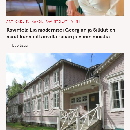
C
ARTIKKELIT
KANSI
RAVINTOLAT
VIINI
A
T
Ravintola Lia modernisoi Georgian ja Silkkitien
E
G
maut kunnioittamalla ruoan ja viinin muistia
O
R
Lue lisää
I
E
S