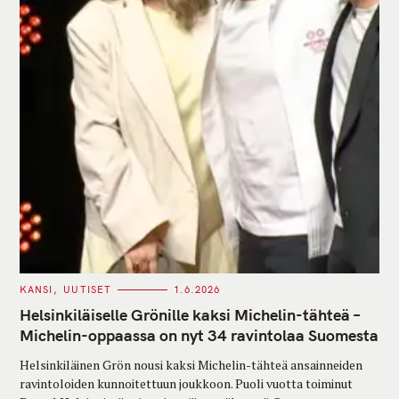
C
KANSI
UUTISET
1.6.2026
A
T
Helsinkiläiselle Grönille kaksi Michelin-tähteä –
E
G
Michelin-oppaassa on nyt 34 ravintolaa Suomesta
O
R
Helsinkiläinen Grön nousi kaksi Michelin-tähteä ansainneiden
I
E
ravintoloiden kunnoitettuun joukkoon. Puoli vuotta toiminut
S