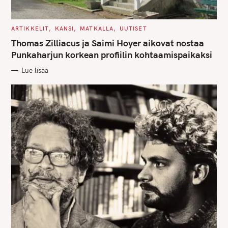
C
ARTIKKELIT
KANSI
MATKALLA
UUTISET
A
T
Thomas Zilliacus ja Saimi Hoyer aikovat nostaa
E
G
Punkaharjun korkean profiilin kohtaamispaikaksi
O
R
Lue lisää
I
E
S