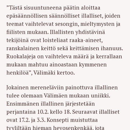
”Tästä sisuuntuneena päätin aloittaa
epäsäännöllisen säännölliset illalliset, joiden
teemat vaihtelevat sesongin, mieltymysten ja
fiilisten mukaan. Illallisten yhdistävinä
tekijöinä ovat loisteliaat raaka-aineet,
ranskalainen keittö sekä keittämisen ihanuus.
Ruokalajeja on vaihteleva määrä ja kerrallaan
mukaan mahtuu ainoastaan kymmenen
henkilöä”, Välimäki kertoo.
Jokainen mereneläviin painottuva illallinen
tulee olemaan Välimäen mukaan uniikki.
Ensimmänen illallinen järjestetään
perjantaina 10.2. kello 18. Seuraavat illalliset
ovat 17.2. ja 3.3. Konsepti muistuttaa
tyyliltään hieman hevosenkenkää, jota