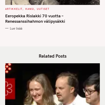
C
ARTIKKELIT
KANSI
UUTISET
A
T
Eeropekka Rislakki 70 vuotta –
E
G
Renessanssihahmon välipysäkki
O
R
Lue lisää
I
E
S
Related Posts