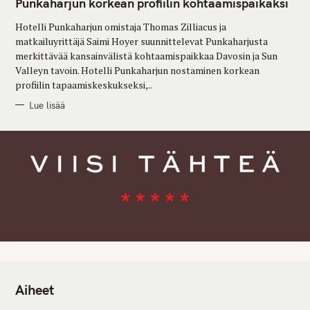
G
Punkaharjun korkean profiilin kohtaamispaikaksi
O
R
Hotelli Punkaharjun omistaja Thomas Zilliacus ja
I
E
matkailuyrittäjä Saimi Hoyer suunnittelevat Punkaharjusta
S
merkittävää kansainvälistä kohtaamispaikkaa Davosin ja Sun
Valleyn tavoin. Hotelli Punkaharjun nostaminen korkean
profiilin tapaamiskeskukseksi,..
Lue lisää
Aiheet