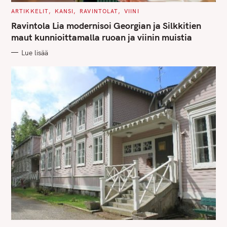
C
ARTIKKELIT
KANSI
RAVINTOLAT
VIINI
A
T
Ravintola Lia modernisoi Georgian ja Silkkitien
E
G
maut kunnioittamalla ruoan ja viinin muistia
O
R
Lue lisää
I
E
S