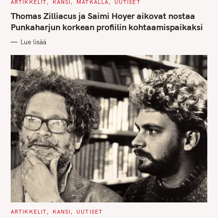
C
ARTIKKELIT
KANSI
MATKALLA
UUTISET
A
T
Thomas Zilliacus ja Saimi Hoyer aikovat nostaa
E
G
Punkaharjun korkean profiilin kohtaamispaikaksi
O
R
Lue lisää
I
E
S
C
ARTIKKELIT
KANSI
UUTISET
A