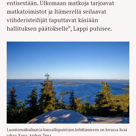
entisestään. Ulkomaan matkoja tarjoavat
matkatoimistot ja Itämerellä seilaavat
viihderisteilijät taputtavat käsiään
hallituksen päätökselle”, Lappi puhisee.
Luontomatkailuun ja kansallispuistojen kehittämiseen on luvassa lisää
rahaa. Kuva: Andres Teiss.