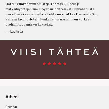
R
Hotelli Punkaharjun omistaja Thomas Zilliacus ja
I
E
matkailuyrittäjä Saimi Hoyer suunnittelevat Punkaharjusta
S
merkittävää kansainvälistä kohtaamispaikkaa Davosin ja Sun
Valleyn tavoin. Hotelli Punkaharjun nostaminen korkean
profiilin tapaamiskeskukseksi,..
Lue lisää
Aiheet
Etusivu