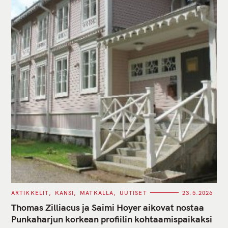
C
ARTIKKELIT
KANSI
MATKALLA
UUTISET
23.5.2026
A
T
Thomas Zilliacus ja Saimi Hoyer aikovat nostaa
E
G
Punkaharjun korkean profiilin kohtaamispaikaksi
O