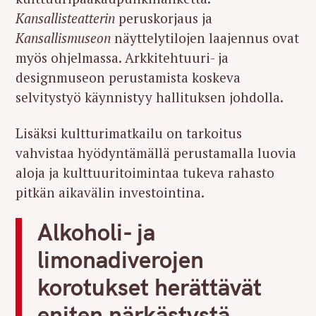
Kansallisteatterin
peruskorjaus ja
Kansallismuseon
näyttelytilojen laajennus ovat
myös ohjelmassa. Arkkitehtuuri- ja
designmuseon perustamista koskeva
selvitystyö käynnistyy hallituksen johdolla.
Lisäksi kultturimatkailu on tarkoitus
vahvistaa hyödyntämällä perustamalla luovia
aloja ja kulttuuritoimintaa tukeva rahasto
pitkän aikavälin investointina.
Alkoholi- ja
limonadiverojen
korotukset herättävät
eniten närkästystä.