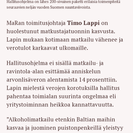
Hallitusohjelma on lähes 200-sivuinen paketti erilaisia toimenpiteitä
seuraavien neljän vuoden Suomen suuntaviivoista.
MaRan toimitusjohtaja
Timo Lappi
on
huolestunut matkustajatuonnin kasvusta.
Lapin mukaan kotimaan matkailu vähenee ja
verotulot karkaavat ulkomaille.
Hallitusohjelma ei sisällä matkailu- ja
ravintola-alan esittämää anniskelun
arvonlisäveron alentamista 14 prosenttiin.
Lapin mielestä verojen korotuksilla hallitus
pahentaa toimialan suurinta ongelmaa eli
yritystoiminnan heikkoa kannattavuutta.
”Alkoholimatkailu etenkin Baltian maihin
kasvaa ja juominen puistonpenkeillä yleistyy