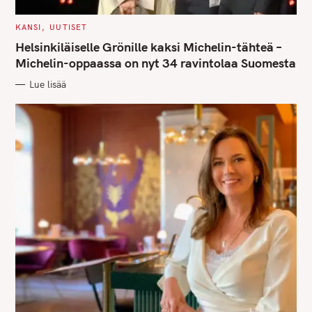
C
KANSI
UUTISET
A
T
Helsinkiläiselle Grönille kaksi Michelin-tähteä –
E
G
Michelin-oppaassa on nyt 34 ravintolaa Suomesta
O
R
Lue lisää
I
E
S