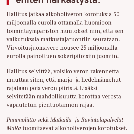
Hallitus jatkaa alkoholiveron korotuksia 50
miljoonalla eurolla ottamalla huomioon
toimintaympäristön muutokset niin, että sen
vaikutukssia matkustajatuontiin seurataan.
Virvoitusjuomavero nousee 25 miljoonalla
eurolla painottuen sokeripitoisiin juomiin.
Hallitus selvittää, voisiko veron rakennetta
muuttaa siten, että marja- ja hedelmämehut
rajataan pois veron piiristä. Lisäksi
selvitetään mahdollisuutta korottaa verosta
vapautetun pientuotannon rajaa.
Panimoliitto
sekä
Matkailu- ja Ravintolapalvelut
MaRa
tuomitsevat alkoholiverojen korotukset.