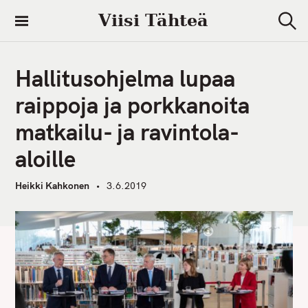
S
Viisi Tähteä
k
S
i
e
a
p
r
Hallitusohjelma lupaa
t
c
h
o
raippoja ja porkkanoita
c
matkailu- ja ravintola-
o
n
aloille
t
e
Heikki Kahkonen
3.6.2019
n
t