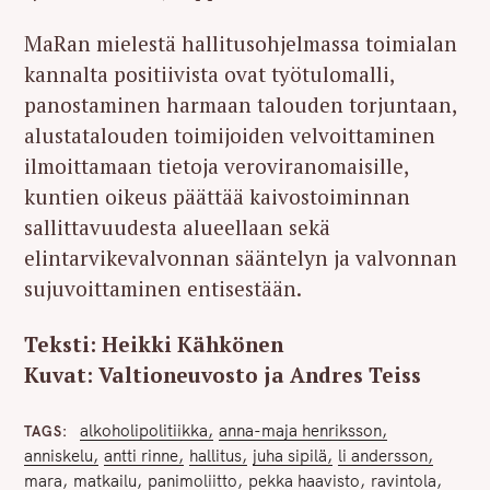
MaRan mielestä hallitusohjelmassa toimialan
kannalta positiivista ovat työtulomalli,
panostaminen harmaan talouden torjuntaan,
alustatalouden toimijoiden velvoittaminen
ilmoittamaan tietoja veroviranomaisille,
kuntien oikeus päättää kaivostoiminnan
sallittavuudesta alueellaan sekä
elintarvikevalvonnan sääntelyn ja valvonnan
sujuvoittaminen entisestään.
Teksti: Heikki Kähkönen
Kuvat: Valtioneuvosto ja Andres Teiss
alkoholipolitiikka
anna-maja henriksson
TAGS
anniskelu
antti rinne
hallitus
juha sipilä
li andersson
mara
matkailu
panimoliitto
pekka haavisto
ravintola