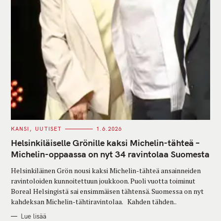
C
KANSI
UUTISET
1.6.2026
A
T
Helsinkiläiselle Grönille kaksi Michelin-tähteä –
E
G
Michelin-oppaassa on nyt 34 ravintolaa Suomesta
O
R
Helsinkiläinen Grön nousi kaksi Michelin-tähteä ansainneiden
I
E
ravintoloiden kunnoitettuun joukkoon. Puoli vuotta toiminut
S
Boreal Helsingistä sai ensimmäisen tähtensä. Suomessa on nyt
kahdeksan Michelin-tähtiravintolaa. Kahden tähden..
Lue lisää