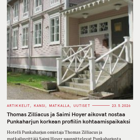
C
ARTIKKELIT
KANSI
MATKALLA
UUTISET
23.5.2026
A
T
Thomas Zilliacus ja Saimi Hoyer aikovat nostaa
E
G
Punkaharjun korkean profiilin kohtaamispaikaksi
O
R
Hotelli Punkaharjun omistaja Thomas Zilliacus ja
I
E
matkailuyrittäjä Saimi Hoyer suunnittelevat Punkaharjusta
S