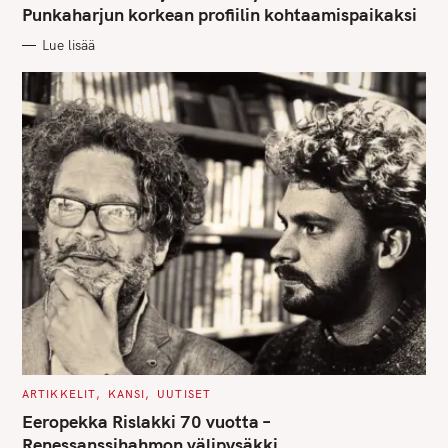
G
Punkaharjun korkean profiilin kohtaamispaikaksi
O
R
Lue lisää
I
E
S
C
ARTIKKELIT
KANSI
UUTISET
A
T
Eeropekka Rislakki 70 vuotta –
E
G
Renessanssihahmon välipysäkki