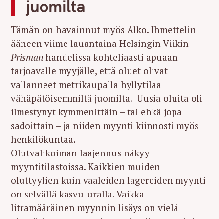
juomilta
Tämän on havainnut myös Alko. Ihmettelin
ääneen viime lauantaina Helsingin Viikin
Prisman
handelissa kohteliaasti apuaan
tarjoavalle myyjälle, että oluet olivat
vallanneet metrikaupalla hyllytilaa
vähäpätöisemmiltä juomilta. Uusia oluita oli
ilmestynyt kymmenittäin – tai ehkä jopa
sadoittain – ja niiden myynti kiinnosti myös
henkilökuntaa.
Olutvalikoiman laajennus näkyy
myyntitilastoissa. Kaikkien muiden
oluttyylien kuin vaaleiden lagereiden myynti
on selvällä kasvu-uralla. Vaikka
litramääräinen myynnin lisäys on vielä