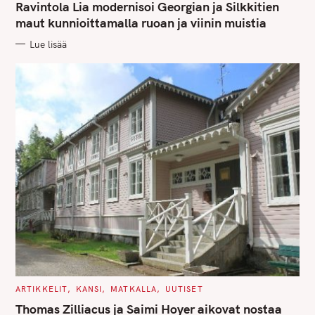
T
Ravintola Lia modernisoi Georgian ja Silkkitien
E
G
maut kunnioittamalla ruoan ja viinin muistia
O
R
Lue lisää
I
E
S
C
ARTIKKELIT
KANSI
MATKALLA
UUTISET
A
T
Thomas Zilliacus ja Saimi Hoyer aikovat nostaa
E