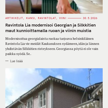
C
ARTIKKELIT
KANSI
RAVINTOLAT
VIINI
30.5.2026
A
T
Ravintola Lia modernisoi Georgian ja Silkkitien
E
G
maut kunnioittamalla ruoan ja viinin muistia
O
R
Modernisoitua georgialaista ruokaa tarjoava helsinkiläinen
I
E
Ravintola Lia vie meidät Kaukasuksen sydämeen, idän ja lännen
S
yhdistävän Silkkitien risteykseen. Georgiassa pöytä ei ole vain
paikka syödä. Se..
Lue lisää