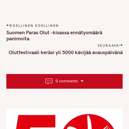
P
EDELLINEN EDELLINEN
o
Suomen Paras Olut -kisassa ennätysmäärä
s
panimoita
t
SEURAAVA
n
Olutfestivaali keräsi yli 5000 kävijää avauspäivänä
a
v
i
g
0 comments
a
t
i
o
n