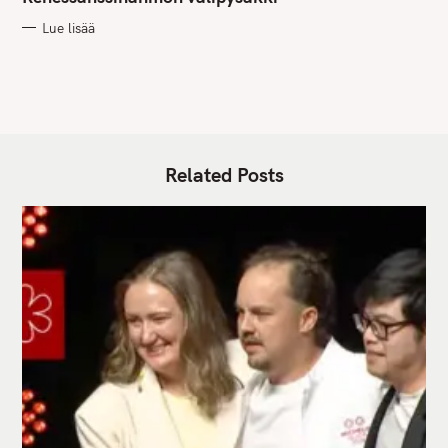
O
R
Lue lisää
I
E
S
Related Posts