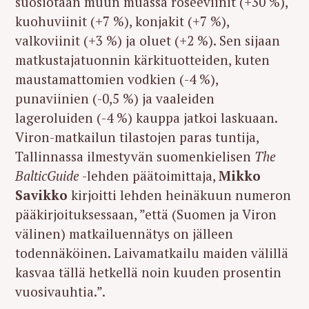
suosiotaan muun muassa roseeviinit (+30 %),
kuohuviinit (+7 %), konjakit (+7 %),
valkoviinit (+3 %) ja oluet (+2 %). Sen sijaan
matkustajatuonnin kärkituotteiden, kuten
maustamattomien vodkien (-4 %),
punaviinien (-0,5 %) ja vaaleiden
lageroluiden (-4 %) kauppa jatkoi laskuaan.
Viron-matkailun tilastojen paras tuntija,
Tallinnassa ilmestyvän suomenkielisen
The
BalticGuide
-lehden päätoimittaja,
Mikko
Savikko
kirjoitti lehden heinäkuun numeron
pääkirjoituksessaan, ”että (Suomen ja Viron
välinen) matkailuennätys on jälleen
todennäköinen. Laivamatkailu maiden välillä
kasvaa tällä hetkellä noin kuuden prosentin
vuosivauhtia.”.