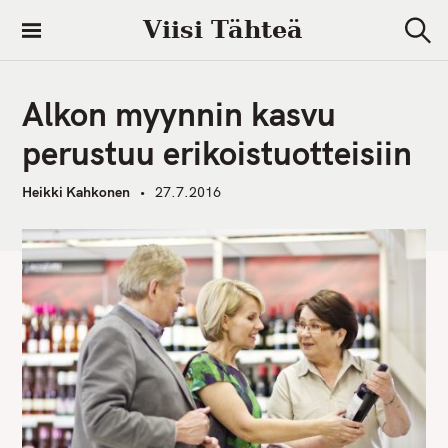
S
Viisi Tähteä
k
S
i
e
a
p
r
Alkon myynnin kasvu
t
c
h
o
perustuu erikoistuotteisiin
c
o
Heikki Kahkonen
27.7.2016
n
t
e
n
t