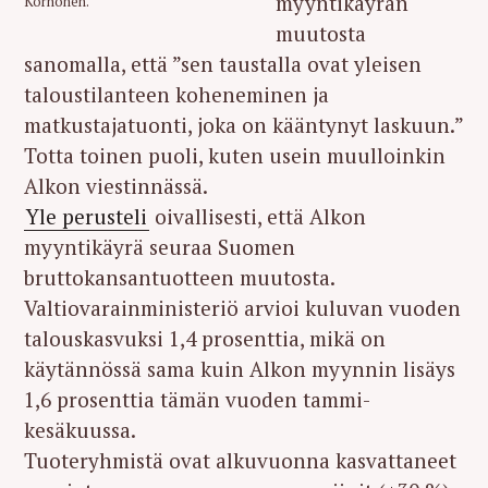
myyntikäyrän
Korhonen.
muutosta
sanomalla, että ”sen taustalla ovat yleisen
taloustilanteen koheneminen ja
matkustajatuonti, joka on kääntynyt laskuun.”
Totta toinen puoli, kuten usein muulloinkin
Alkon viestinnässä.
Yle perusteli
oivallisesti, että Alkon
myyntikäyrä seuraa Suomen
bruttokansantuotteen muutosta.
Valtiovarainministeriö arvioi kuluvan vuoden
talouskasvuksi 1,4 prosenttia, mikä on
käytännössä sama kuin Alkon myynnin lisäys
1,6 prosenttia tämän vuoden tammi-
kesäkuussa.
Tuoteryhmistä ovat alkuvuonna kasvattaneet