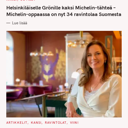
A
T
Helsinkiläiselle Grönille kaksi Michelin-tähteä –
E
G
Michelin-oppaassa on nyt 34 ravintolaa Suomesta
O
R
Lue lisää
I
E
S
C
ARTIKKELIT
KANSI
RAVINTOLAT
VIINI
A