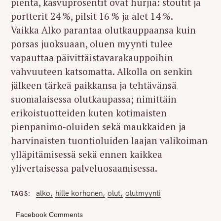
pientä, kasvuprosentit ovat hurjia: stoutit ja
portterit 24 %, pilsit 16 % ja alet 14 %.
Vaikka Alko parantaa olutkauppaansa kuin
porsas juoksuaan, oluen myynti tulee
vapauttaa päivittäistavarakauppoihin
vahvuuteen katsomatta. Alkolla on senkin
jälkeen tärkeä paikkansa ja tehtävänsä
suomalaisessa olutkaupassa; nimittäin
erikoistuotteiden kuten kotimaisten
pienpanimo-oluiden sekä maukkaiden ja
harvinaisten tuontioluiden laajan valikoiman
ylläpitämisessä sekä ennen kaikkea
ylivertaisessa palveluosaamisessa.
alko
hille korhonen
olut
olutmyynti
TAGS
Facebook Comments