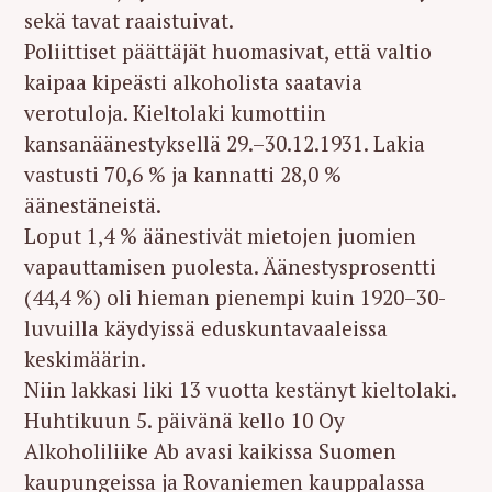
sekä tavat raaistuivat.
Poliittiset päättäjät huomasivat, että valtio
kaipaa kipeästi alkoholista saatavia
verotuloja. Kieltolaki kumottiin
kansanäänestyksellä 29.–30.12.1931. Lakia
vastusti 70,6 % ja kannatti 28,0 %
äänestäneistä.
Loput 1,4 % äänestivät mietojen juomien
vapauttamisen puolesta. Äänestysprosentti
(44,4 %) oli hieman pienempi kuin 1920–30-
luvuilla käydyissä eduskuntavaaleissa
keskimäärin.
Niin lakkasi liki 13 vuotta kestänyt kieltolaki.
Huhtikuun 5. päivänä kello 10 Oy
Alkoholiliike Ab avasi kaikissa Suomen
kaupungeissa ja Rovaniemen kauppalassa