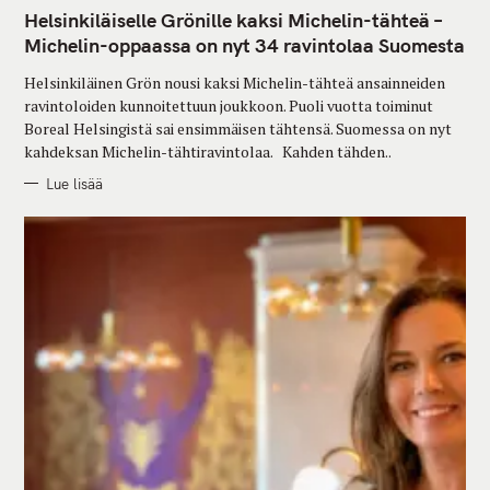
A
T
Helsinkiläiselle Grönille kaksi Michelin-tähteä –
E
G
Michelin-oppaassa on nyt 34 ravintolaa Suomesta
O
R
Helsinkiläinen Grön nousi kaksi Michelin-tähteä ansainneiden
I
E
ravintoloiden kunnoitettuun joukkoon. Puoli vuotta toiminut
S
Boreal Helsingistä sai ensimmäisen tähtensä. Suomessa on nyt
kahdeksan Michelin-tähtiravintolaa. Kahden tähden..
Lue lisää