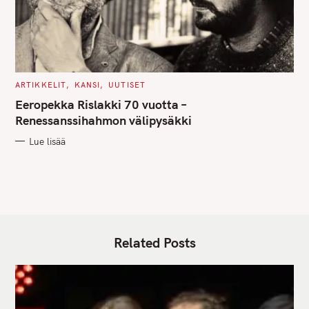
C
ARTIKKELIT
KANSI
UUTISET
A
T
Eeropekka Rislakki 70 vuotta –
E
G
Renessanssihahmon välipysäkki
O
R
Lue lisää
I
E
S
Related Posts