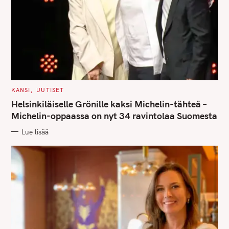
C
KANSI
UUTISET
A
T
Helsinkiläiselle Grönille kaksi Michelin-tähteä –
E
G
Michelin-oppaassa on nyt 34 ravintolaa Suomesta
O
R
Lue lisää
I
E
S