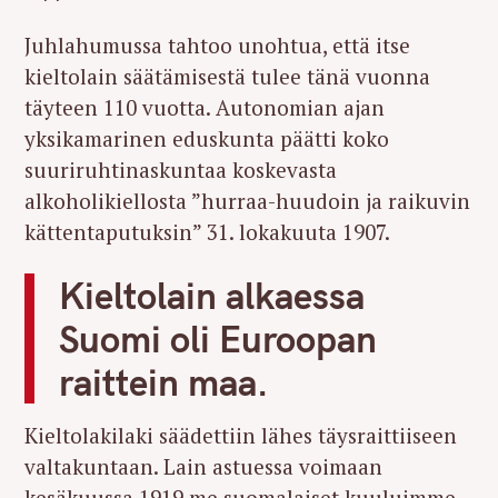
Juhlahumussa tahtoo unohtua, että itse
kieltolain säätämisestä tulee tänä vuonna
täyteen 110 vuotta. Autonomian ajan
yksikamarinen eduskunta päätti koko
suuriruhtinaskuntaa koskevasta
alkoholikiellosta ”hurraa-huudoin ja raikuvin
kättentaputuksin” 31. lokakuuta 1907.
Kieltolain alkaessa
Suomi oli Euroopan
raittein maa.
Kieltolakilaki säädettiin lähes täysraittiiseen
valtakuntaan. Lain astuessa voimaan
kesäkuussa 1919 me suomalaiset kuuluimme