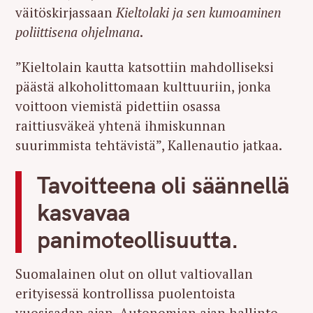
väitöskirjassaan
Kieltolaki ja sen kumoaminen
poliittisena ohjelmana
.
”Kieltolain kautta katsottiin mahdolliseksi
päästä alkoholittomaan kulttuuriin, jonka
voittoon viemistä pidettiin osassa
raittiusväkeä yhtenä ihmiskunnan
suurimmista tehtävistä”, Kallenautio jatkaa.
Tavoitteena oli säännellä
kasvavaa
panimoteollisuutta.
Suomalainen olut on ollut valtiovallan
erityisessä kontrollissa puolentoista
vuosisadan ajan. Autonomian ajan hallinto