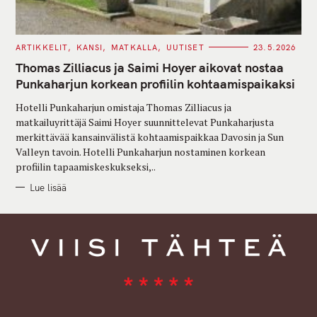
C
ARTIKKELIT
KANSI
MATKALLA
UUTISET
23.5.2026
A
T
Thomas Zilliacus ja Saimi Hoyer aikovat nostaa
E
G
Punkaharjun korkean profiilin kohtaamispaikaksi
O
R
Hotelli Punkaharjun omistaja Thomas Zilliacus ja
I
E
matkailuyrittäjä Saimi Hoyer suunnittelevat Punkaharjusta
S
merkittävää kansainvälistä kohtaamispaikkaa Davosin ja Sun
Valleyn tavoin. Hotelli Punkaharjun nostaminen korkean
profiilin tapaamiskeskukseksi,..
Lue lisää