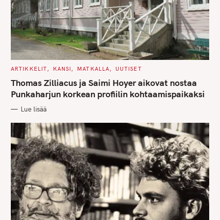
C
ARTIKKELIT
KANSI
MATKALLA
UUTISET
A
T
Thomas Zilliacus ja Saimi Hoyer aikovat nostaa
E
G
Punkaharjun korkean profiilin kohtaamispaikaksi
O
R
Lue lisää
I
E
S