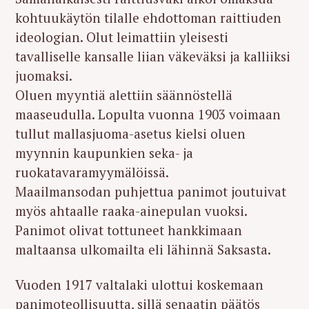
kohtuukäytön tilalle ehdottoman raittiuden
ideologian. Olut leimattiin yleisesti
tavalliselle kansalle liian väkeväksi ja kalliiksi
juomaksi.
Oluen myyntiä alettiin säännöstellä
maaseudulla. Lopulta vuonna 1903 voimaan
tullut mallasjuoma-asetus kielsi oluen
myynnin kaupunkien seka- ja
ruokatavaramyymälöissä.
Maailmansodan puhjettua panimot joutuivat
myös ahtaalle raaka-ainepulan vuoksi.
Panimot olivat tottuneet hankkimaan
maltaansa ulkomailta eli lähinnä Saksasta.
Vuoden 1917 valtalaki ulottui koskemaan
panimoteollisuutta, sillä senaatin päätös