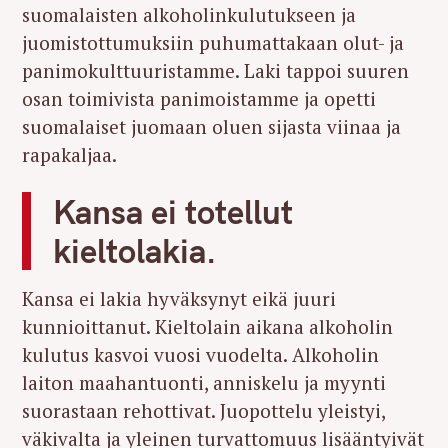
suomalaisten alkoholinkulutukseen ja
juomistottumuksiin puhumattakaan olut- ja
panimokulttuuristamme. Laki tappoi suuren
osan toimivista panimoistamme ja opetti
suomalaiset juomaan oluen sijasta viinaa ja
rapakaljaa.
Kansa ei totellut
kieltolakia.
Kansa ei lakia hyväksynyt eikä juuri
kunnioittanut. Kieltolain aikana alkoholin
kulutus kasvoi vuosi vuodelta. Alkoholin
laiton maahantuonti, anniskelu ja myynti
suorastaan rehottivat. Juopottelu yleistyi,
väkivalta ja yleinen turvattomuus lisääntyivät