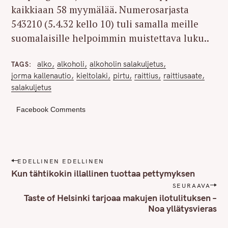
kaikkiaan 58 myymälää. Numerosarjasta
543210 (5.4.32 kello 10) tuli samalla meille
suomalaisille helpoimmin muistettava luku..
alko
alkoholi
alkoholin salakuljetus
TAGS
jorma kallenautio
kieltolaki
pirtu
raittius
raittiusaate
salakuljetus
Facebook Comments
P
EDELLINEN EDELLINEN
o
Kun tähtikokin illallinen tuottaa pettymyksen
s
SEURAAVA
t
Taste of Helsinki tarjoaa makujen ilotulituksen –
n
Noa yllätysvieras
a