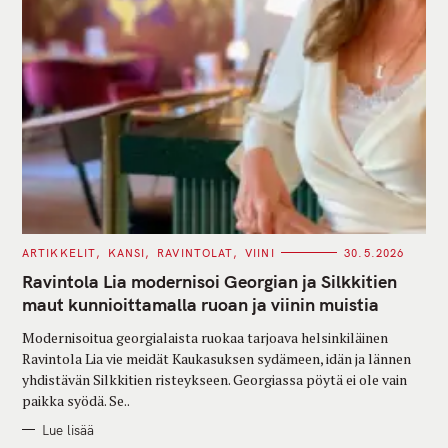
C
ARTIKKELIT
KANSI
RAVINTOLAT
VIINI
30.5.2026
A
T
Ravintola Lia modernisoi Georgian ja Silkkitien
E
G
maut kunnioittamalla ruoan ja viinin muistia
O
R
Modernisoitua georgialaista ruokaa tarjoava helsinkiläinen
I
E
Ravintola Lia vie meidät Kaukasuksen sydämeen, idän ja lännen
S
yhdistävän Silkkitien risteykseen. Georgiassa pöytä ei ole vain
paikka syödä. Se..
Lue lisää