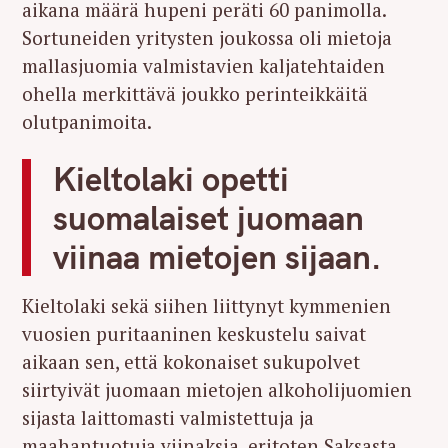
aikana määrä hupeni peräti 60 panimolla.
Sortuneiden yritysten joukossa oli mietoja
mallasjuomia valmistavien kaljatehtaiden
ohella merkittävä joukko perinteikkäitä
olutpanimoita.
Kieltolaki opetti
suomalaiset juomaan
viinaa mietojen sijaan.
Kieltolaki sekä siihen liittynyt kymmenien
vuosien puritaaninen keskustelu saivat
aikaan sen, että kokonaiset sukupolvet
siirtyivät juomaan mietojen alkoholijuomien
sijasta laittomasti valmistettuja ja
maahantuotuja viinaksia, eritoten Saksasta,