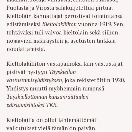
Puolasta ja Virosta salakuljetettua pirtua.
Kieltolain kannattajat perustivat toimintansa
edistämiseksi
Kieltolakiliiton
vuonna 1919. Sen
tehtäväksi tuli valvoa kieltolain sekä siihen
nojaavien määräysten ja asetusten tarkkaa
noudattamista.
Kieltolakiliiton vastapainoksi lain vastustajat
pistivät pystyyn
Täyskiellon
vastustamisyhdistyksen
, joka rekisteröitiin 1920.
Yhdistys muutti myöhemmin nimensä
Täyskiellottoman kansanraittiuden
edistämisliitoksi TKE
.
Kieltolailla on ollut lähtemättömät
vaikutukset vielä tämänkin päivän