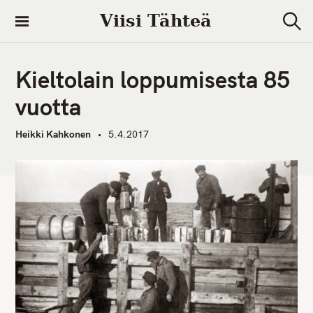
S
Viisi Tähteä
k
S
i
e
a
p
r
Kieltolain loppumisesta 85
t
c
h
o
vuotta
c
o
Heikki Kahkonen
5.4.2017
n
t
e
n
t