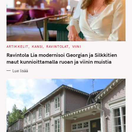
C
ARTIKKELIT
KANSI
RAVINTOLAT
VIINI
A
T
Ravintola Lia modernisoi Georgian ja Silkkitien
E
G
maut kunnioittamalla ruoan ja viinin muistia
O
R
Lue lisää
I
E
S