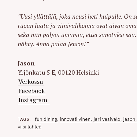
r
c
”Uusi yllättäjä, joka nousi heti huipulle. On 
h
ruoan laatu ja viinivalikoima ovat aivan oma
f
sekä niin paljon umamia, ettei sanotuksi saa.
o
nähty. Anna palaa Jetson!”
r
:
Jason
Yrjönkatu 5 E, 00120 Helsinki
Verkossa
Facebook
Instagram
fun dining
innovatiivinen
jari vesivalo
jason
TAGS
viisi tähteä