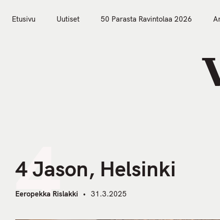
S
k
Etusivu
Uutiset
50 Parasta Ravintolaa 2026
Ar
i
Etusivu
Uutiset
p
t
o
c
o
n
t
4
e
n
4 Jason, Helsinki
t
Eeropekka Rislakki
31.3.2025