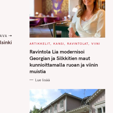
AVA
lsinki
C
ARTIKKELIT
KANSI
RAVINTOLAT
VIINI
A
T
Ravintola Lia modernisoi
E
G
Georgian ja Silkkitien maut
O
R
kunnioittamalla ruoan ja viinin
I
E
muistia
S
Lue lisää