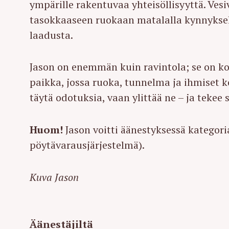
ympärille rakentuvaa yhteisöllisyyttä. Ve
tasokkaaseen ruokaan matalalla kynnyksel
laadusta.
Jason on enemmän kuin ravintola; se on kok
paikka, jossa ruoka, tunnelma ja ihmiset k
täytä odotuksia, vaan ylittää ne – ja tekee 
Huom!
Jason voitti äänestyksessä kategor
pöytävarausjärjestelmä).
Kuva Jason
S
e
Äänestäjiltä
a