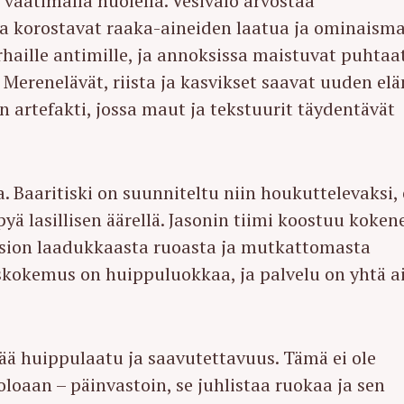
vaatimalla huolella. Vesivalo arvostaa
ka korostavat raaka-aineiden laatua ja ominaism
haille antimille, ja annoksissa maistuvat puhtaa
 Merenelävät, riista ja kasvikset saavat uuden el
n artefakti, jossa maut ja tekstuurit täydentävät
Baaritiski on suunniteltu niin houkuttelevaksi, 
iipyä lasillisen äärellä. Jasonin tiimi koostuu koken
vision laadukkaasta ruoasta ja mutkattomasta
skokemus on huippuluokkaa, ja palvelu on yhtä a
tää huippulaatu ja saavutettavuus. Tämä ei ole
oloaan – päinvastoin, se juhlistaa ruokaa ja sen