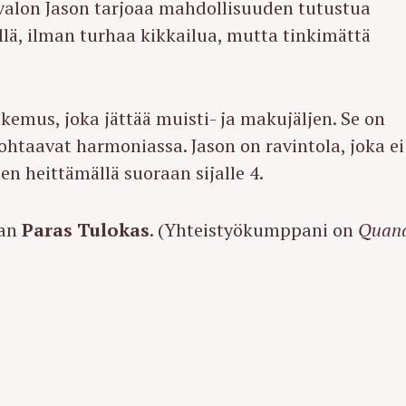
sivalon Jason tarjoaa mahdollisuuden tutustua
lä, ilman turhaa kikkailua, mutta tinkimättä
emus, joka jättää muisti- ja makujäljen. Se on
ohtaavat harmoniassa. Jason on ravintola, joka ei
sen heittämällä suoraan sijalle 4.
ian
Paras Tulokas
. (Yhteistyökumppani on
Quan