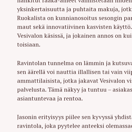
hankitut raaka-aineet valmistetaan niiden 
yksinkertaisuutta ja puhtaita makuja, jot
Ruokalista on kunnianosoitus sesongin par
maut sekä innovatiivinen kasvisten käyttö.
Vesivalon käsissä, ja jokainen annos on kui
toisiaan.
Ravintolan tunnelma on lämmin ja kutsuva. 
sen äärellä voi nauttia illallisen tai vain v
ammattilaisista, jotka jakavat Vesivalon 
palvelusta. Tämä näkyy ja tuntuu – asiaka
asiantuntevaa ja rentoa.
Jasonin erityisyys piilee sen kyvyssä yhdis
ravintola, joka pyytelee anteeksi olemassa