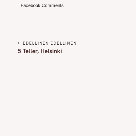
Facebook Comments
P
EDELLINEN EDELLINEN
o
5 Teller, Helsinki
s
t
n
a
v
i
g
a
t