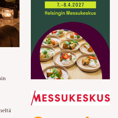
ain
heltä