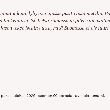
saanut aikaan lyhyessä ajassa positiivista meteliä. Pa
Press Esc to cancel.
a luokkaansa. Iso liekki rinnassa ja pilke silmäkulm
 Jason tekee jotain uutta, mitä Suomessa ei ole juuri
paras tulokas 2025
suomen 50 parasta ravintola
umami