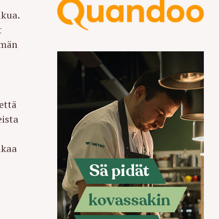
akua.
t
ämän
että
eista
ikaa