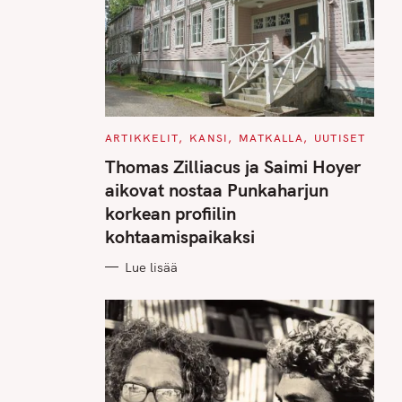
C
ARTIKKELIT
KANSI
MATKALLA
UUTISET
A
T
Thomas Zilliacus ja Saimi Hoyer
E
G
aikovat nostaa Punkaharjun
O
R
korkean profiilin
I
E
kohtaamispaikaksi
S
Lue lisää