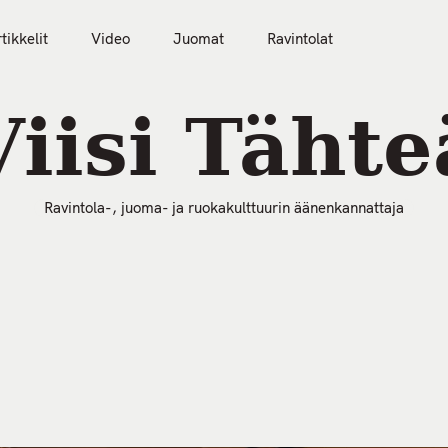
tikkelit
Video
Juomat
Ravintolat
50 Parasta Ravintolaa 2026
Artikkelit
Video
Viisi Tähte
Ravintola-, juoma- ja ruokakulttuurin äänenkannattaja