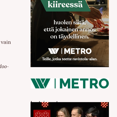
 vain
doo
-
Luetuimmat