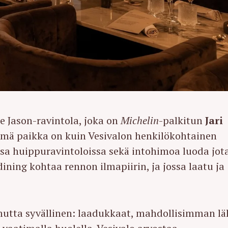
ee Jason-ravintola, joka on
Michelin
-palkitun
Jari
mä paikka on kuin Vesivalon henkilökohtainen
sa huippuravintoloissa sekä intohimoa luoda jot
dining kohtaa rennon ilmapiirin, ja jossa laatu ja
 mutta syvällinen: laadukkaat, mahdollisimman lä