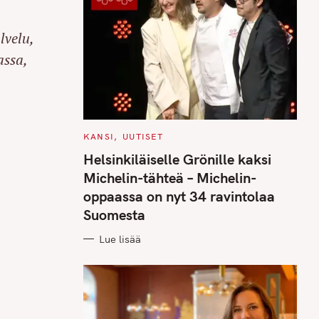
lvelu,
assa,
C
KANSI
UUTISET
A
T
Helsinkiläiselle Grönille kaksi
E
G
Michelin-tähteä – Michelin-
O
R
oppaassa on nyt 34 ravintolaa
I
E
Suomesta
S
Lue lisää