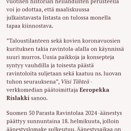
vuotisen historian heilahdusten perusteella
voi jo odottaa, että maaliskuussa
julkaistavasta listasta on tulossa monella
tapaa
kiinnostava
.
”Taloustilanteen sekä kovien koronavuosien
kurituksen takia ravintola-alalla on käynnissä
suuri murros. Uusia paikkoja ja konsepteja
syntyy vauhdilla ja toisesta päästä
ravintoloita suljetaan sekä kaatuu ns. luovan
tuhon seurauksena”,
Viisi Tähteä
-
verkkomedian päätoimittaja
Eeropekka
Rislakki
sanoo.
Suomen 50 Parasta Ravintolaa 2024 -äänestys
päättyy sunnuntaina 18. helmikuuta, jolloin
äänestyslomake sulkeutuu. Äänestysaikaa on