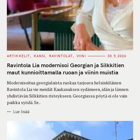
C
ARTIKKELIT
KANSI
RAVINTOLAT
VIINI
30.5.2026
A
T
Ravintola Lia modernisoi Georgian ja Silkkitien
E
G
maut kunnioittamalla ruoan ja viinin muistia
O
R
Modernisoitua georgialaista ruokaa tarjoava helsinkiläinen
I
E
Ravintola Lia vie meidät Kaukasuksen sydämeen, idän ja lännen
S
yhdistävän Silkkitien risteykseen. Georgiassa pöytä ei ole vain
paikka syödä. Se..
Lue lisää