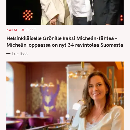
C
KANSI
UUTISET
A
T
Helsinkiläiselle Grönille kaksi Michelin-tähteä –
E
G
Michelin-oppaassa on nyt 34 ravintolaa Suomesta
O
R
Lue lisää
I
E
S