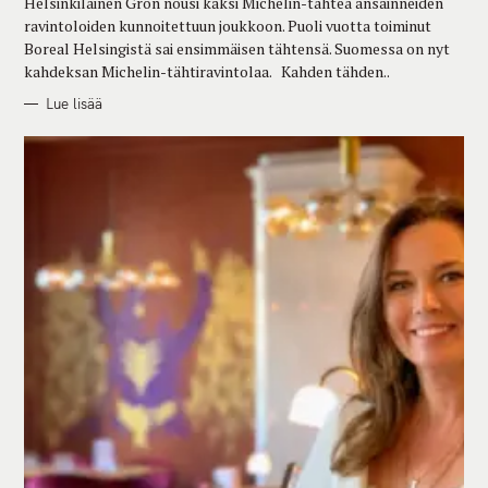
Helsinkiläinen Grön nousi kaksi Michelin-tähteä ansainneiden
I
E
ravintoloiden kunnoitettuun joukkoon. Puoli vuotta toiminut
S
Boreal Helsingistä sai ensimmäisen tähtensä. Suomessa on nyt
kahdeksan Michelin-tähtiravintolaa. Kahden tähden..
Lue lisää