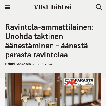
S
Viisi Tähteä
k
S
i
e
a
p
r
Ravintola-ammattilainen:
t
c
h
o
Unohda taktinen
c
äänestäminen – äänestä
o
n
parasta ravintolaa
t
e
Heikki Kahkonen
30.1.2024
n
t