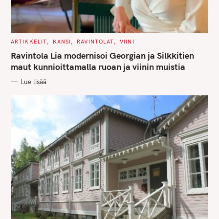
C
ARTIKKELIT
KANSI
RAVINTOLAT
VIINI
A
T
Ravintola Lia modernisoi Georgian ja Silkkitien
E
G
maut kunnioittamalla ruoan ja viinin muistia
O
R
Lue lisää
I
E
S