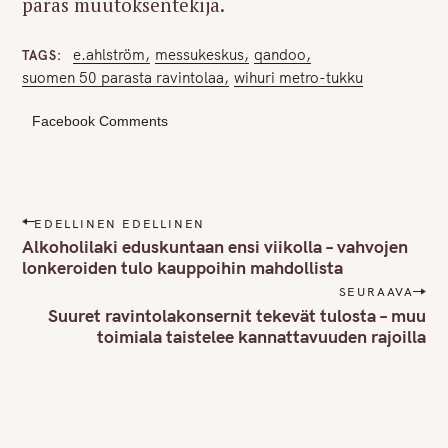
paras muutoksentekijä.
e.ahlström
messukeskus
qandoo
TAGS
suomen 50 parasta ravintolaa
wihuri metro-tukku
Facebook Comments
P
EDELLINEN EDELLINEN
o
Alkoholilaki eduskuntaan ensi viikolla – vahvojen
s
lonkeroiden tulo kauppoihin mahdollista
t
SEURAAVA
n
Suuret ravintolakonsernit tekevät tulosta – muu
toimiala taistelee kannattavuuden rajoilla
a
v
i
g
a