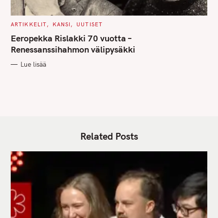
C
ARTIKKELIT
KANSI
UUTISET
A
T
Eeropekka Rislakki 70 vuotta –
E
G
Renessanssihahmon välipysäkki
O
R
Lue lisää
I
E
S
Related Posts