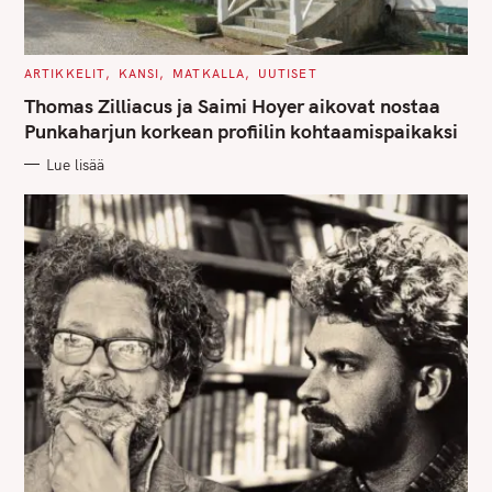
C
ARTIKKELIT
KANSI
MATKALLA
UUTISET
A
T
Thomas Zilliacus ja Saimi Hoyer aikovat nostaa
E
G
Punkaharjun korkean profiilin kohtaamispaikaksi
O
R
Lue lisää
I
E
S