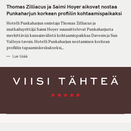
A
T
Thomas Zilliacus ja Saimi Hoyer aikovat nostaa
E
G
Punkaharjun korkean profiilin kohtaamispaikaksi
O
R
Hotelli Punkaharjun omistaja Thomas Zilliacus ja
I
E
matkailuyrittäjä Saimi Hoyer suunnittelevat Punkaharjusta
S
merkittävää kansainvälistä kohtaamispaikkaa Davosin ja Sun
Valleyn tavoin. Hotelli Punkaharjun nostaminen korkean
profiilin tapaamiskeskukseksi,..
Lue lisää