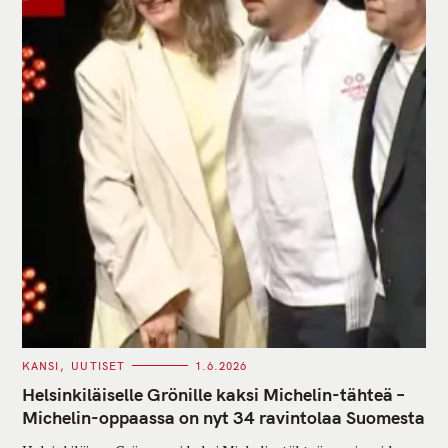
C
KANSI
UUTISET
1.6.2026
A
T
Helsinkiläiselle Grönille kaksi Michelin-tähteä –
E
G
Michelin-oppaassa on nyt 34 ravintolaa Suomesta
O
R