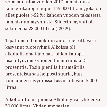
voimaan tuloa vuoden 2017 tammikuussa.
Lonkerokauppa hiipui 139 000 litraan, joka on
allet puolet (-52 %) kahden vuoden takaisesta
tammikuun myynnistä. Siiderin myynti oli
sekin enää 28 000 litraa (-20 %).
Tipattoman tammikuun ainoa merkittävästi
kasvanut tuoteryhmä Alkoissa oli
alkoholittomat juomat, joiden kauppa
lisääntyi viime vuoden tammikuusta 21
prosenttia. Tosin pienillä litramäärillä
prosenteista saa helposti suuria, kun
kuukauden myynnissä kasvua oli vain 5 000
litraa.
Alkoholittomia juomia Alkot myivät yhteensä
30 000 litraa. Yhden myymälän