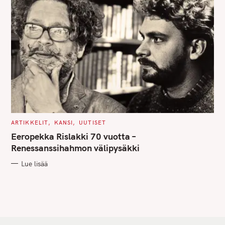
C
ARTIKKELIT
KANSI
UUTISET
A
T
Eeropekka Rislakki 70 vuotta –
E
G
Renessanssihahmon välipysäkki
O
R
Lue lisää
I
E
S