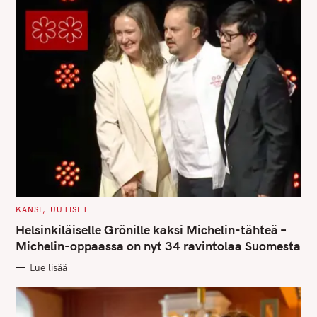
C
KANSI
UUTISET
S
A
T
Helsinkiläiselle Grönille kaksi Michelin-tähteä –
e
E
G
Michelin-oppaassa on nyt 34 ravintolaa Suomesta
a
O
R
r
Lue lisää
I
E
c
S
h