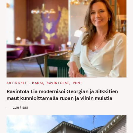
f
o
r
:
C
ARTIKKELIT
KANSI
RAVINTOLAT
VIINI
A
T
Ravintola Lia modernisoi Georgian ja Silkkitien
E
G
maut kunnioittamalla ruoan ja viinin muistia
O
R
Lue lisää
I
E
S