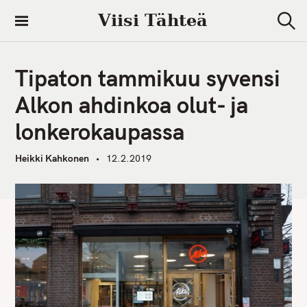
S
Viisi Tähteä
k
S
i
e
a
p
r
Tipaton tammikuu syvensi
t
c
h
o
Alkon ahdinkoa olut- ja
c
lonkerokaupassa
o
n
Heikki Kahkonen
12.2.2019
t
e
n
t