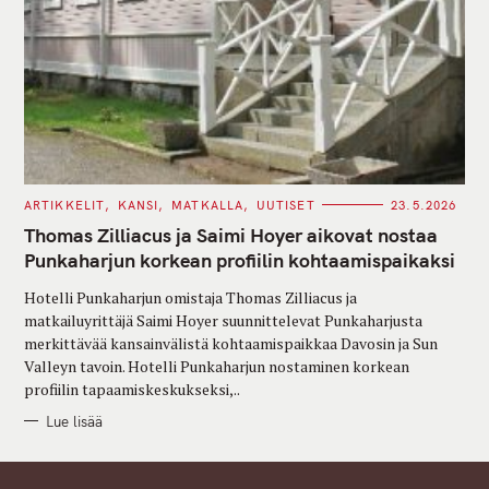
C
ARTIKKELIT
KANSI
MATKALLA
UUTISET
23.5.2026
A
T
Thomas Zilliacus ja Saimi Hoyer aikovat nostaa
E
G
Punkaharjun korkean profiilin kohtaamispaikaksi
O
R
Hotelli Punkaharjun omistaja Thomas Zilliacus ja
I
E
matkailuyrittäjä Saimi Hoyer suunnittelevat Punkaharjusta
S
merkittävää kansainvälistä kohtaamispaikkaa Davosin ja Sun
Valleyn tavoin. Hotelli Punkaharjun nostaminen korkean
profiilin tapaamiskeskukseksi,..
Lue lisää