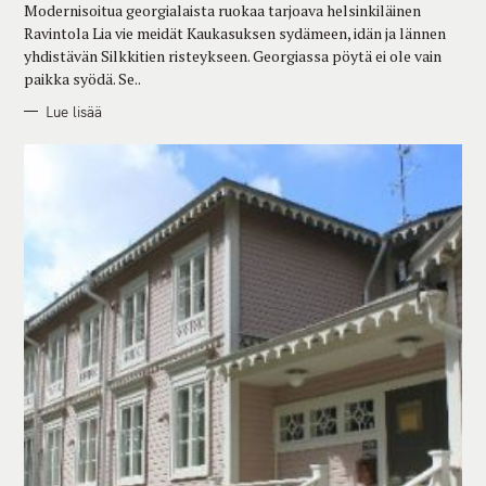
Modernisoitua georgialaista ruokaa tarjoava helsinkiläinen
I
E
Ravintola Lia vie meidät Kaukasuksen sydämeen, idän ja lännen
S
yhdistävän Silkkitien risteykseen. Georgiassa pöytä ei ole vain
paikka syödä. Se..
Lue lisää