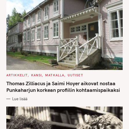
C
ARTIKKELIT
KANSI
MATKALLA
UUTISET
A
T
Thomas Zilliacus ja Saimi Hoyer aikovat nostaa
E
G
Punkaharjun korkean profiilin kohtaamispaikaksi
O
R
Lue lisää
I
E
S