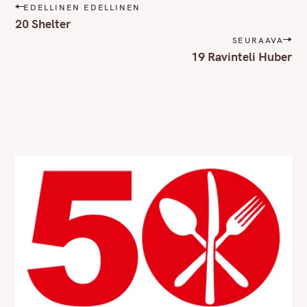
P
EDELLINEN EDELLINEN
o
20 Shelter
s
SEURAAVA
t
19 Ravinteli Huber
n
a
v
i
g
a
t
i
o
n