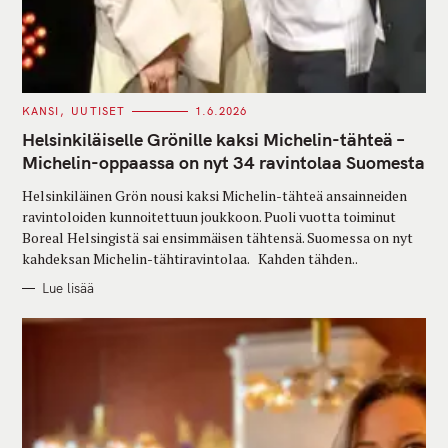
C
KANSI
UUTISET
1.6.2026
A
T
Helsinkiläiselle Grönille kaksi Michelin-tähteä –
E
G
Michelin-oppaassa on nyt 34 ravintolaa Suomesta
O
R
Helsinkiläinen Grön nousi kaksi Michelin-tähteä ansainneiden
I
E
ravintoloiden kunnoitettuun joukkoon. Puoli vuotta toiminut
S
Boreal Helsingistä sai ensimmäisen tähtensä. Suomessa on nyt
kahdeksan Michelin-tähtiravintolaa. Kahden tähden..
Lue lisää