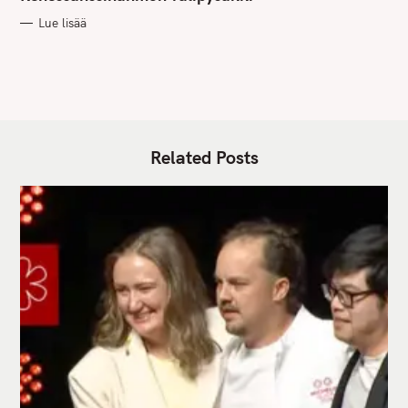
O
R
Lue lisää
I
E
S
Related Posts