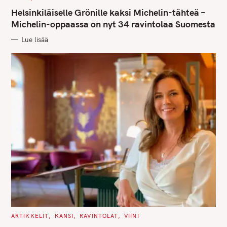
A
T
Helsinkiläiselle Grönille kaksi Michelin-tähteä –
E
G
Michelin-oppaassa on nyt 34 ravintolaa Suomesta
O
R
Lue lisää
I
E
S
S
e
a
C
ARTIKKELIT
KANSI
RAVINTOLAT
VIINI
A