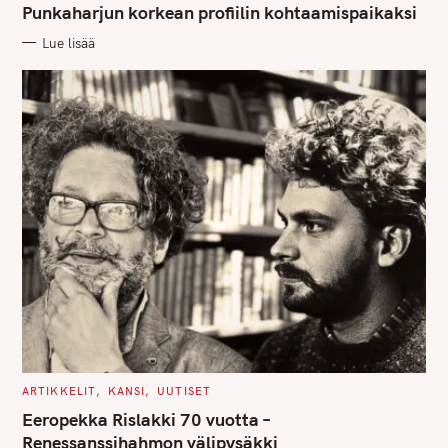
G
Punkaharjun korkean profiilin kohtaamispaikaksi
O
R
Lue lisää
I
E
S
C
ARTIKKELIT
KANSI
UUTISET
A
T
Eeropekka Rislakki 70 vuotta –
E
G
Renessanssihahmon välipysäkki