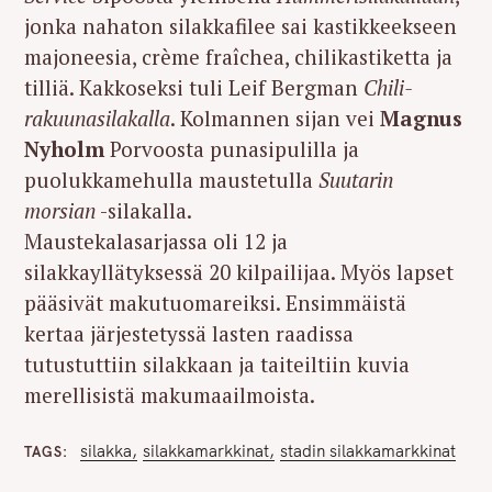
jonka nahaton silakkafilee sai kastikkeekseen
majoneesia, crème fraîchea, chilikastiketta ja
tilliä. Kakkoseksi tuli Leif Bergman
Chili-
rakuunasilakalla
. Kolmannen sijan vei
Magnus
Nyholm
Porvoosta punasipulilla ja
puolukkamehulla maustetulla
Suutarin
morsian
-silakalla.
Maustekalasarjassa oli 12 ja
silakkayllätyksessä 20 kilpailijaa. Myös lapset
pääsivät makutuomareiksi. Ensimmäistä
kertaa järjestetyssä lasten raadissa
tutustuttiin silakkaan ja taiteiltiin kuvia
merellisistä makumaailmoista.
silakka
silakkamarkkinat
stadin silakkamarkkinat
TAGS