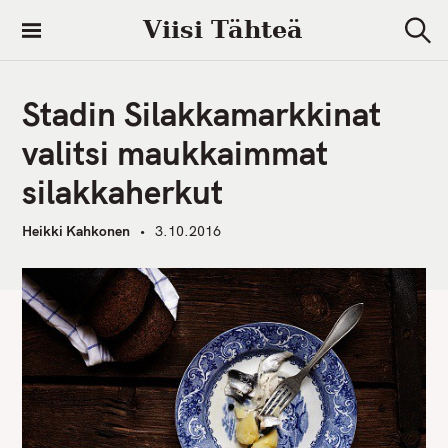
S
Viisi Tähteä
k
S
i
e
a
p
r
Stadin Silakkamarkkinat
t
c
h
o
valitsi maukkaimmat
c
silakkaherkut
o
n
Heikki Kahkonen
3.10.2016
t
e
n
t