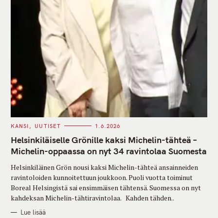
C
KANSI
UUTISET
1.6.2026
A
T
Helsinkiläiselle Grönille kaksi Michelin-tähteä –
E
G
Michelin-oppaassa on nyt 34 ravintolaa Suomesta
O
R
Helsinkiläinen Grön nousi kaksi Michelin-tähteä ansainneiden
I
E
ravintoloiden kunnoitettuun joukkoon. Puoli vuotta toiminut
S
Boreal Helsingistä sai ensimmäisen tähtensä. Suomessa on nyt
kahdeksan Michelin-tähtiravintolaa. Kahden tähden..
Lue lisää