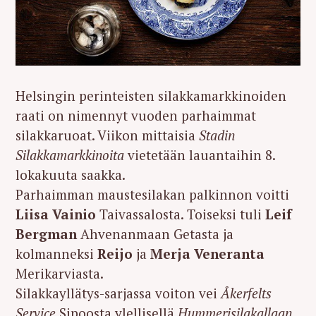
Helsingin perinteisten silakkamarkkinoiden
raati on nimennyt vuoden parhaimmat
silakkaruoat. Viikon mittaisia
Stadin
Silakkamarkkinoita
vietetään lauantaihin 8.
lokakuuta saakka.
Parhaimman maustesilakan palkinnon voitti
Liisa Vainio
Taivassalosta. Toiseksi tuli
Leif
Bergman
Ahvenanmaan Getasta ja
kolmanneksi
Reijo
ja
Merja Veneranta
Merikarviasta.
Silakkayllätys-sarjassa voiton vei
Åkerfelts
Service
Sipoosta ylellisellä
Hummerisilakallaan
,