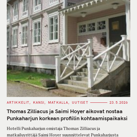
C
ARTIKKELIT
KANSI
MATKALLA
UUTISET
23.5.2026
A
T
Thomas Zilliacus ja Saimi Hoyer aikovat nostaa
E
G
Punkaharjun korkean profiilin kohtaamispaikaksi
O
R
Hotelli Punkaharjun omistaja Thomas Zilliacus ja
I
E
matkailuyrittäjä Saimi Hoyer suunnittelevat Punkaharjusta
S