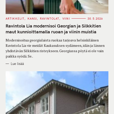
C
ARTIKKELIT
KANSI
RAVINTOLAT
VIINI
30.5.2026
A
T
Ravintola Lia modernisoi Georgian ja Silkkitien
E
G
maut kunnioittamalla ruoan ja viinin muistia
O
R
Modernisoitua georgialaista ruokaa tarjoava helsinkiläinen
I
E
Ravintola Lia vie meidät Kaukasuksen sydämeen, idän ja lännen
S
yhdistävän Silkkitien risteykseen. Georgiassa pöytä ei ole vain
paikka syödä. Se..
Lue lisää