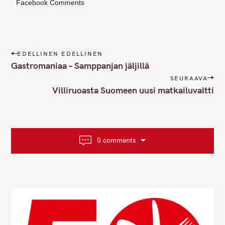
Facebook Comments
P
EDELLINEN EDELLINEN
o
Gastromaniaa – Samppanjan jäljillä
s
SEURAAVA
t
Villiruoasta Suomeen uusi matkailuvaltti
n
a
v
i
0 comments
g
a
t
i
o
n