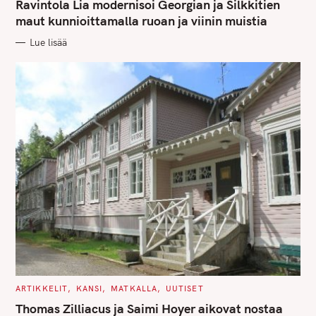
r
T
Ravintola Lia modernisoi Georgian ja Silkkitien
E
c
G
maut kunnioittamalla ruoan ja viinin muistia
O
h
R
Lue lisää
I
E
f
S
o
r
:
C
ARTIKKELIT
KANSI
MATKALLA
UUTISET
A
T
Thomas Zilliacus ja Saimi Hoyer aikovat nostaa
E