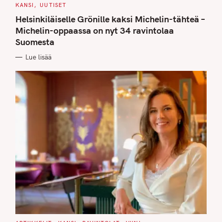
C
KANSI
UUTISET
A
T
Helsinkiläiselle Grönille kaksi Michelin-tähteä –
E
G
Michelin-oppaassa on nyt 34 ravintolaa
O
Suomesta
R
I
E
Lue lisää
S