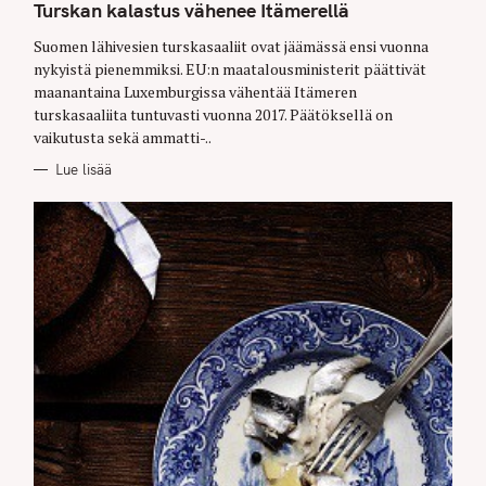
T
Turskan kalastus vähenee Itämerellä
E
G
O
Suomen lähivesien turskasaaliit ovat jäämässä ensi vuonna
R
nykyistä pienemmiksi. EU:n maatalousministerit päättivät
I
E
maanantaina Luxemburgissa vähentää Itämeren
S
turskasaaliita tuntuvasti vuonna 2017. Päätöksellä on
vaikutusta sekä ammatti-..
Lue lisää