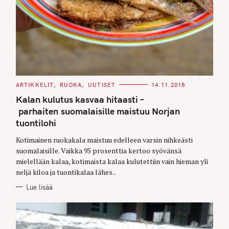
C
ARTIKKELIT
RUOKA
UUTISET
14.11.2018
A
T
Kalan kulutus kasvaa hitaasti –
E
G
parhaiten suomalaisille maistuu Norjan
O
tuontilohi
R
I
E
Kotimainen ruokakala maistuu edelleen varsin nihkeästi
S
suomalaisille. Vaikka 95 prosenttia kertoo syövänsä
mielellään kalaa, kotimaista kalaa kulutettiin vain hieman yli
neljä kiloa ja tuontikalaa lähes..
Lue lisää