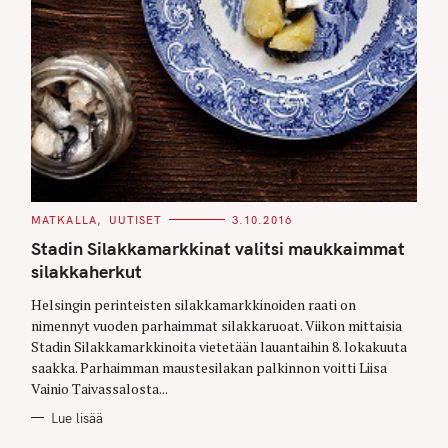
C
MATKALLA
UUTISET
3.10.2016
A
T
Stadin Silakkamarkkinat valitsi maukkaimmat
E
G
silakkaherkut
O
R
Helsingin perinteisten silakkamarkkinoiden raati on
I
E
nimennyt vuoden parhaimmat silakkaruoat. Viikon mittaisia
S
Stadin Silakkamarkkinoita vietetään lauantaihin 8. lokakuuta
saakka. Parhaimman maustesilakan palkinnon voitti Liisa
Vainio Taivassalosta...
Lue lisää