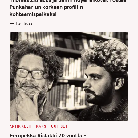
E
G
Punkaharjun korkean profiilin
O
kohtaamispaikaksi
R
I
E
Lue lisää
S
C
ARTIKKELIT
KANSI
UUTISET
A
T
Eeropekka Rislakki 70 vuotta –
E