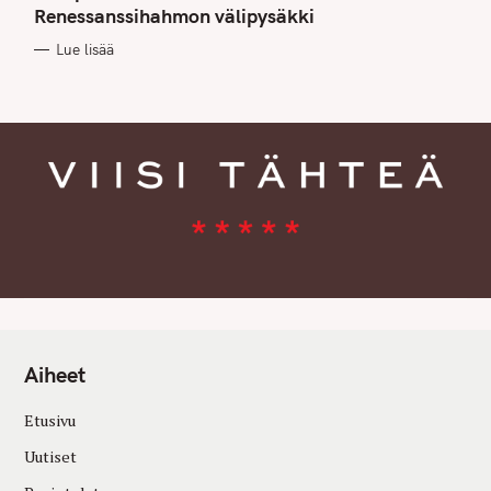
G
Renessanssihahmon välipysäkki
O
R
Lue lisää
I
E
S
Aiheet
Etusivu
Uutiset