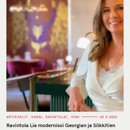
C
ARTIKKELIT
KANSI
RAVINTOLAT
VIINI
30.5.2026
A
T
Ravintola Lia modernisoi Georgian ja Silkkitien
E