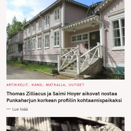
C
ARTIKKELIT
KANSI
MATKALLA
UUTISET
A
T
Thomas Zilliacus ja Saimi Hoyer aikovat nostaa
E
G
Punkaharjun korkean profiilin kohtaamispaikaksi
O
R
Lue lisää
I
E
S