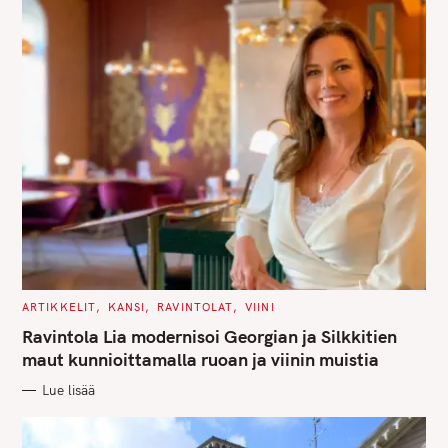
S
e
a
r
c
h
f
o
r
C
ARTIKKELIT
KANSI
RAVINTOLAT
VIINI
:
A
T
Ravintola Lia modernisoi Georgian ja Silkkitien
E
G
maut kunnioittamalla ruoan ja viinin muistia
O
R
Lue lisää
I
E
S