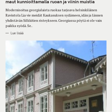
G
maut kunnioittamalla ruoan ja viinin muistia
O
R
Modernisoitua georgialaista ruokaa tarjoava helsinkiläinen
I
E
Ravintola Lia vie meidät Kaukasuksen sydämeen, idän ja lännen
S
yhdistävän Silkkitien risteykseen. Georgiassa pöytä ei ole vain
paikka syödä. Se..
Lue lisää