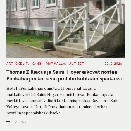
C
ARTIKKELIT
KANSI
MATKALLA
UUTISET
23.5.2026
A
T
Thomas Zilliacus ja Saimi Hoyer aikovat nostaa
E
G
Punkaharjun korkean profiilin kohtaamispaikaksi
O
R
Hotelli Punkaharjun omistaja Thomas Zilliacus ja
I
E
matkailuyrittäjä Saimi Hoyer suunnittelevat Punkaharjusta
S
merkittävää kansainvälistä kohtaamispaikkaa Davosin ja Sun
Valleyn tavoin. Hotelli Punkaharjun nostaminen korkean
profiilin tapaamiskeskukseksi,..
Lue lisää