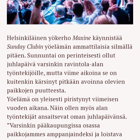
Helsinkiläinen yökerho
Maxine
käynnistää
Sunday Clubin
yöelämän ammattilaisia silmällä
pitäen. Sunnuntai on perinteisesti ollut
juhlapäivä varsinkin ravintola-alan
työntekijöille, mutta viime aikoina se on
kuitenkin kärsinyt pitkään avoinna olevien
paikkojen puutteesta.
Yöelämä on yleisesti piristynyt viimeisen
vuoden aikana. Näin ollen myös alan
työntekijät ansaitsevat oman juhlapäivänsä.
”Varsinkin pääkaupungissa osassa
paikkojammes amppanjaindeksi ja loistava