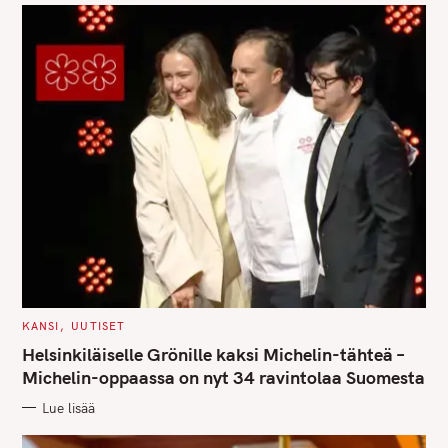
C
KANSI
UUTISET
A
T
Helsinkiläiselle Grönille kaksi Michelin-tähteä –
E
G
Michelin-oppaassa on nyt 34 ravintolaa Suomesta
O
R
Lue lisää
I
E
S