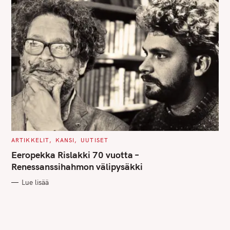
C
ARTIKKELIT
KANSI
UUTISET
A
T
Eeropekka Rislakki 70 vuotta –
E
G
Renessanssihahmon välipysäkki
O
R
Lue lisää
I
E
S