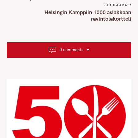
t
SEURAAVA
n
Helsingin Kamppiin 1000 asiakkaan
ravintolakortteli
a
v
i
g
a
0 comments
t
i
o
n