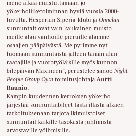
meno alkaa muistuttamaan jo
yökerholiiketoiminnan hyviä vuosia 2000-
luvulta. Hesperian Siperia-klubi ja
Onnelan
sunnuntait ovat vain kaukainen muisto
meille alan vanhoille pieruille alamme
osaajien pääpäivästä. Me pyrimme nyt
luomaan sunnuntaista jälleen tämän alan
raatajille ja vuorotyöläisille myös kunnon
bilepäivän Maxineen”, perustelee sanoo
Night
People Group Oy:n
toimitusjohtaja
Antti
Raunio
.
Kampin kuudennen kerroksen yökerho
järjestää sunnuntaibileet tästä illasta alkaen
tarkoituksenaan tarjota ikimuistoiset
sunnuntait kaikille tasokasta juhlimista
arvostaville yöihmisille.