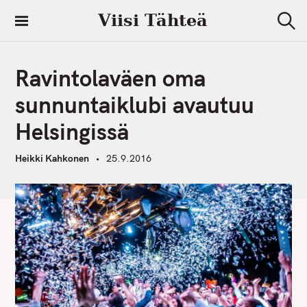
S
Viisi Tähteä
k
S
i
e
a
p
r
Ravintolaväen oma
t
c
h
o
sunnuntaiklubi avautuu
c
Helsingissä
o
n
Heikki Kahkonen
25.9.2016
t
e
n
t