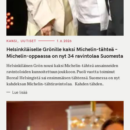
C
KANSI
UUTISET
1.6.2026
A
T
Helsinkiläiselle Grönille kaksi Michelin-tähteä –
E
G
Michelin-oppaassa on nyt 34 ravintolaa Suomesta
O
R
Helsinkiläinen Grön nousi kaksi Michelin-tähteä ansainneiden
I
E
ravintoloiden kunnoitettuun joukkoon. Puoli vuotta toiminut
S
Boreal Helsingistä sai ensimmäisen tähtensä. Suomessa on nyt
kahdeksan Michelin-tähtiravintolaa. Kahden tähden..
Lue lisää