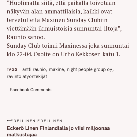
”Huolimatta siitä, että paikalla toivotaan
näkyvän alan ammattilaisia, kaikki ovat
tervetulleita Maxinen Sunday Clubiin
viettämään ikimuistoisia sunnuntai-iltoja”,
Raunio sanoo.
Sunday Club toimii Maxinessa joka sunnuntai
klo 22-04. Osoite on Urho Kekkosen katu 1.
antti raunio
maxine
night people group oy
TAGS
ravintolatyöntekijät
Facebook Comments
P
EDELLINEN EDELLINEN
o
Eckerö Linen Finlandialla jo viisi miljoonaa
s
matkustajaa