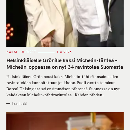
C
KANSI
UUTISET
1.6.2026
A
T
Helsinkiläiselle Grönille kaksi Michelin-tähteä –
E
G
Michelin-oppaassa on nyt 34 ravintolaa Suomesta
O
R
Helsinkiläinen Grön nousi kaksi Michelin-tähteä ansainneiden
I
E
ravintoloiden kunnoitettuun joukkoon. Puoli vuotta toiminut
S
Boreal Helsingistä sai ensimmäisen tähtensä. Suomessa on nyt
kahdeksan Michelin-tähtiravintolaa. Kahden tähden..
Lue lisää