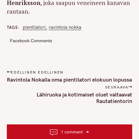
Henriksson
, joka saapuu veneineen kanavan
rantaan.
pientilatori
ravintola nokka
TAGS
Facebook Comments
P
EDELLINEN EDELLINEN
o
Ravintola Nokalla oma pientilatori elokuun lopussa
s
SEURAAVA
t
Lähiruoka ja kotimaiset oluet valtaavat
n
Rautatientorin
a
v
i
g
1 comment
a