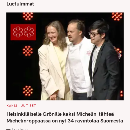
Luetuimmat
S
e
C
KANSI
UUTISET
A
a
T
Helsinkiläiselle Grönille kaksi Michelin-tähteä –
E
r
G
Michelin-oppaassa on nyt 34 ravintolaa Suomesta
O
c
R
Lue lisää
I