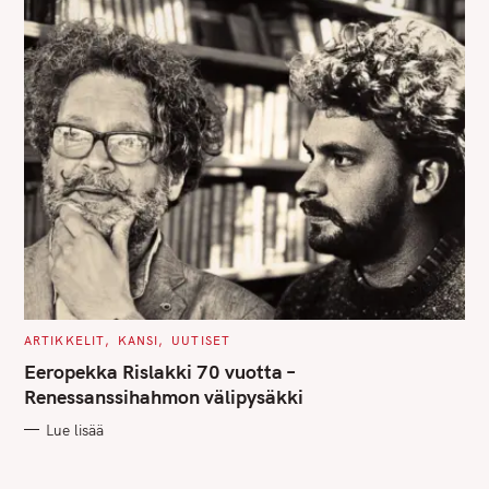
C
ARTIKKELIT
KANSI
UUTISET
A
T
Eeropekka Rislakki 70 vuotta –
E
G
Renessanssihahmon välipysäkki
O
R
Lue lisää
I
E
S