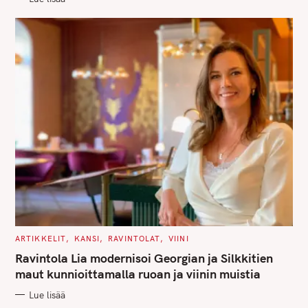
h
E
S
f
o
r
:
C
ARTIKKELIT
KANSI
RAVINTOLAT
VIINI
A
T
Ravintola Lia modernisoi Georgian ja Silkkitien
E
G
maut kunnioittamalla ruoan ja viinin muistia
O
R
Lue lisää
I
E