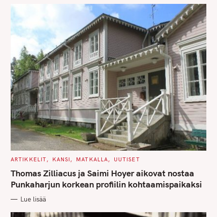
S
C
ARTIKKELIT
KANSI
MATKALLA
UUTISET
A
T
Thomas Zilliacus ja Saimi Hoyer aikovat nostaa
E
G
Punkaharjun korkean profiilin kohtaamispaikaksi
O
R
Lue lisää
I
E
S