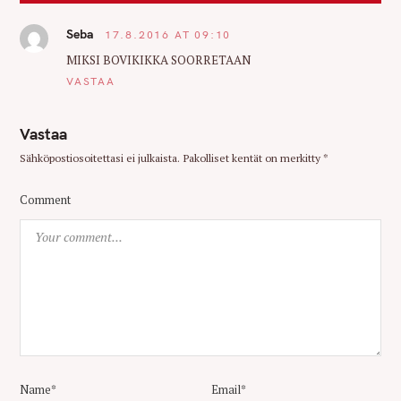
t
Seba
17.8.2016 AT 09:10
i
o
MIKSI BOVIKIKKA SOORRETAAN
n
VASTAA
Vastaa
Sähköpostiosoitettasi ei julkaista.
Pakolliset kentät on merkitty
*
Comment
Name*
Email*