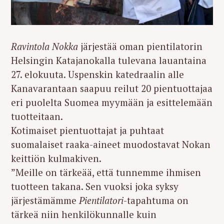
Ravintola Nokka
järjestää oman pientilatorin
Helsingin Katajanokalla tulevana lauantaina
27. elokuuta. Uspenskin katedraalin alle
Kanavarantaan saapuu reilut 20 pientuottajaa
eri puolelta Suomea myymään ja esittelemään
tuotteitaan.
Kotimaiset pientuottajat ja puhtaat
suomalaiset raaka-aineet muodostavat Nokan
keittiön kulmakiven.
”Meille on tärkeää, että tunnemme ihmisen
tuotteen takana. Sen vuoksi joka syksy
järjestämämme
Pientilatori
-tapahtuma on
tärkeä niin henkilökunnalle kuin