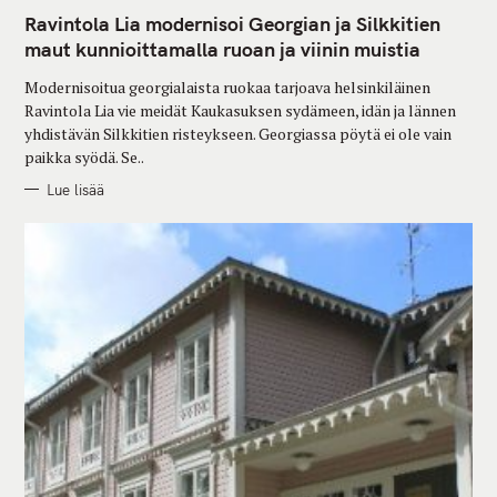
A
T
Ravintola Lia modernisoi Georgian ja Silkkitien
E
G
maut kunnioittamalla ruoan ja viinin muistia
O
R
Modernisoitua georgialaista ruokaa tarjoava helsinkiläinen
I
E
Ravintola Lia vie meidät Kaukasuksen sydämeen, idän ja lännen
S
yhdistävän Silkkitien risteykseen. Georgiassa pöytä ei ole vain
paikka syödä. Se..
Lue lisää