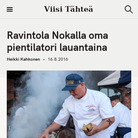
S
Viisi Tähteä
k
S
i
e
a
p
r
Ravintola Nokalla oma
t
c
h
o
pientilatori lauantaina
c
o
Heikki Kahkonen
16.8.2016
n
t
e
n
t