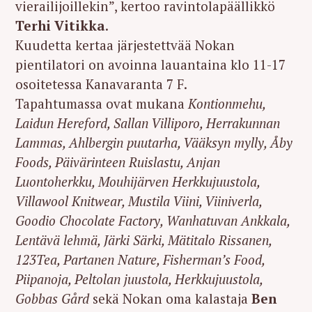
vierailijoillekin”, kertoo ravintolapäällikkö
Terhi Vitikka
.
Kuudetta kertaa järjestettvää Nokan
pientilatori on avoinna lauantaina klo 11-17
osoitetessa Kanavaranta 7 F.
Tapahtumassa ovat mukana
Kontionmehu,
Laidun Hereford, Sallan Villiporo, Herrakunnan
Lammas, Ahlbergin puutarha, Vääksyn mylly, Åby
Foods, Päivärinteen Ruislastu, Anjan
Luontoherkku, Mouhijärven Herkkujuustola,
Villawool Knitwear, Mustila Viini, Viiniverla,
Goodio Chocolate Factory, Wanhatuvan Ankkala,
Lentävä lehmä, Järki Särki, Mätitalo Rissanen,
123Tea, Partanen Nature, Fisherman’s Food,
Piipanoja, Peltolan juustola, Herkkujuustola,
Gobbas Gård
sekä Nokan oma kalastaja
Ben