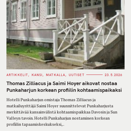
C
ARTIKKELIT
KANSI
MATKALLA
UUTISET
23.5.2026
A
T
Thomas Zilliacus ja Saimi Hoyer aikovat nostaa
E
G
Punkaharjun korkean profiilin kohtaamispaikaksi
O
R
Hotelli Punkaharjun omistaja Thomas Zilliacus ja
I
E
matkailuyrittäjä Saimi Hoyer suunnittelevat Punkaharjusta
S
merkittävää kansainvälistä kohtaamispaikkaa Davosin ja Sun
Valleyn tavoin. Hotelli Punkaharjun nostaminen korkean
profiilin tapaamiskeskukseksi,..