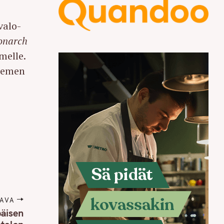
valo-
narch
melle.
niemen
AVA
päisen