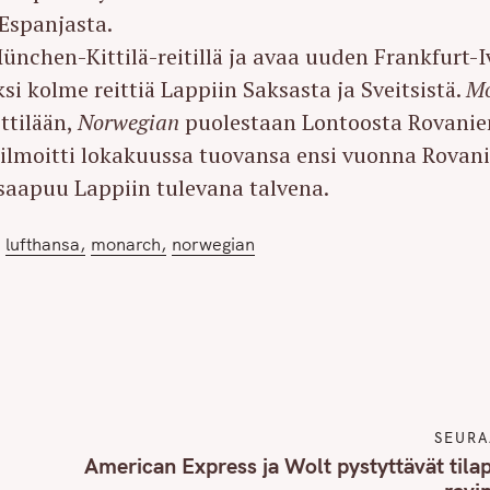
 Espanjasta.
nchen-Kittilä-reitillä ja avaa uuden Frankfurt-I
i kolme reittiä Lappiin Saksasta ja Sveitsistä.
Mo
ttilään,
Norwegian
puolestaan Lontoosta Rovanie
ilmoitti lokakuussa tuovansa ensi vuonna Rova
0 saapuu Lappiin tulevana talvena.
lufthansa
monarch
norwegian
SEURA
American Express ja Wolt pystyttävät tila