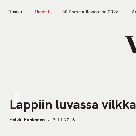
S
k
Etusivu
Uutiset
50 Parasta Ravintolaa 2026
Ar
i
Etusivu
Uutiset
p
t
o
c
o
n
t
L
e
n
Lappiin luvassa vilkka
t
Heikki Kahkonen
3.11.2016