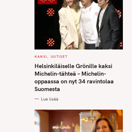
C
KANSI
UUTISET
A
T
Helsinkiläiselle Grönille kaksi
E
G
Michelin-tähteä – Michelin-
O
R
oppaassa on nyt 34 ravintolaa
I
E
Suomesta
S
Lue lisää