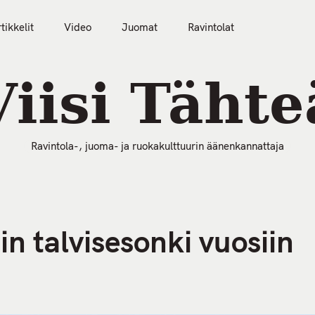
tikkelit
Video
Juomat
Ravintolat
50 Parasta Ravintolaa 2026
Artikkelit
Video
Viisi Tähte
Ravintola-, juoma- ja ruokakulttuurin äänenkannattaja
in talvisesonki vuosiin