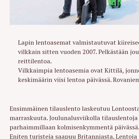
Lapin lentoasemat valmistautuvat kiireisee
vilkkain sitten vuoden 2007. Pelkästään jo
reittilentoa.
Vilkkaimpia lentoasemia ovat Kittilä, jonn
keskimäärin viisi lentoa päivässä. Rovanieme
Ensimmäinen tilauslento laskeutuu Lontoosta
marraskuuta. Joulunalusviikolla tilauslentoj
parhaimmillaan kolmisenkymmentä päivässä
Eniten turisteja saapuu Britanniasta. Lentoj