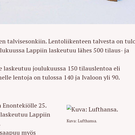
n talvisesonkiin. Lentoliikenteen talvesta on tul
ulukuussa Lappiin laskeutuu lähes 500 tilaus- ja
e laskeutuu joulukuussa 150 tilauslentoa eli
lle lentoja on tulossa 140 ja Ivaloon yli 90.
 Enontekiölle 25.
a laskeutuu Lappiin
Kuva: Lufthansa.
.
a saapuu myös