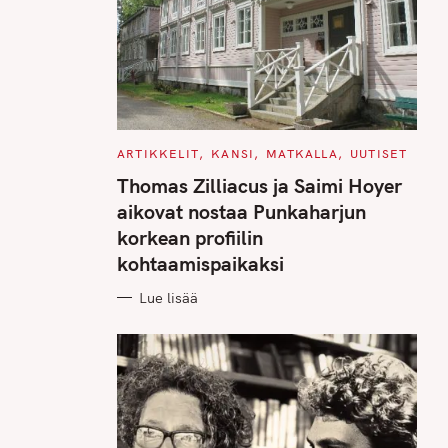
C
ARTIKKELIT
KANSI
MATKALLA
UUTISET
A
T
Thomas Zilliacus ja Saimi Hoyer
E
G
aikovat nostaa Punkaharjun
O
R
korkean profiilin
I
E
kohtaamispaikaksi
S
Lue lisää