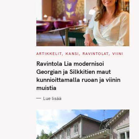
C
ARTIKKELIT
KANSI
RAVINTOLAT
VIINI
A
T
Ravintola Lia modernisoi
E
G
Georgian ja Silkkitien maut
O
R
kunnioittamalla ruoan ja viinin
I
E
muistia
S
Lue lisää