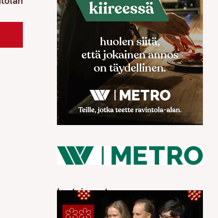
ntolan
Luetuimmat