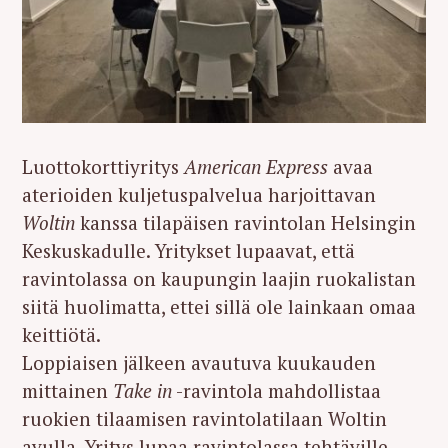
Luottokorttiyritys
American Express
avaa
aterioiden kuljetuspalvelua harjoittavan
Woltin
kanssa tilapäisen ravintolan Helsingin
Keskuskadulle. Yritykset lupaavat, että
ravintolassa on kaupungin laajin ruokalistan
siitä huolimatta, ettei sillä ole lainkaan omaa
keittiötä.
Loppiaisen jälkeen avautuva kuukauden
mittainen
Take in
-ravintola mahdollistaa
ruokien tilaamisen ravintolatilaan Woltin
avulla. Yritys lupaa ravintolassa tehtäville