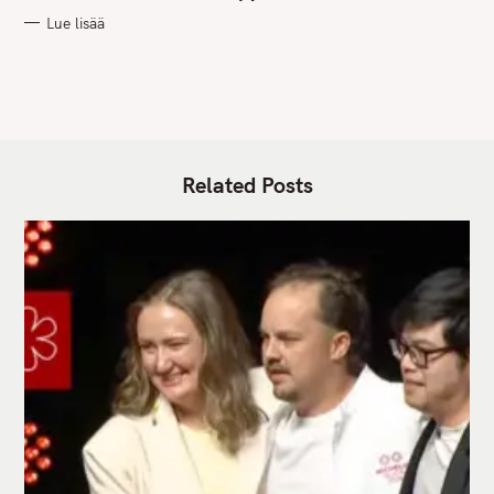
R
Lue lisää
I
E
S
Related Posts