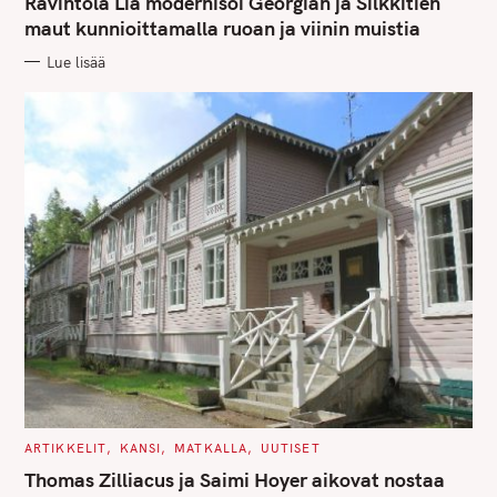
r
Ravintola Lia modernisoi Georgian ja Silkkitien
E
G
maut kunnioittamalla ruoan ja viinin muistia
c
O
R
h
Lue lisää
I
E
f
S
o
r
:
C
ARTIKKELIT
KANSI
MATKALLA
UUTISET
A
T
Thomas Zilliacus ja Saimi Hoyer aikovat nostaa
E