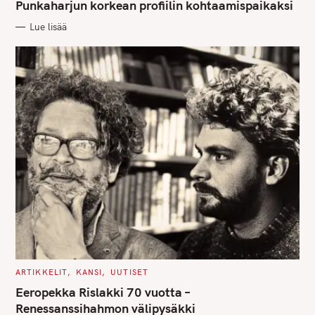
G
Punkaharjun korkean profiilin kohtaamispaikaksi
O
R
Lue lisää
I
E
S
C
ARTIKKELIT
KANSI
UUTISET
A
T
Eeropekka Rislakki 70 vuotta –
E
G
Renessanssihahmon välipysäkki
O