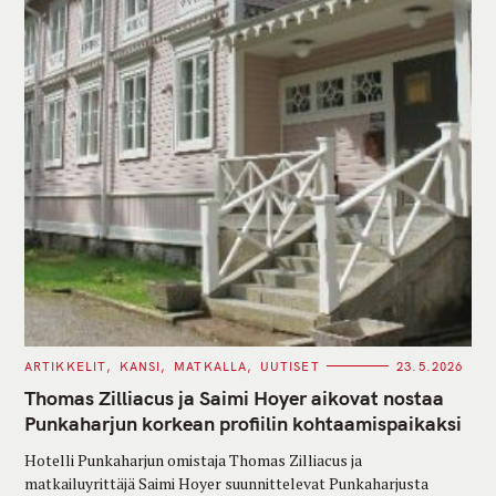
C
ARTIKKELIT
KANSI
MATKALLA
UUTISET
23.5.2026
A
T
Thomas Zilliacus ja Saimi Hoyer aikovat nostaa
E
G
Punkaharjun korkean profiilin kohtaamispaikaksi
O
R
Hotelli Punkaharjun omistaja Thomas Zilliacus ja
I
E
matkailuyrittäjä Saimi Hoyer suunnittelevat Punkaharjusta
S