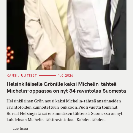
C
KANSI
UUTISET
1.6.2026
A
T
Helsinkiläiselle Grönille kaksi Michelin-tähteä –
E
G
Michelin-oppaassa on nyt 34 ravintolaa Suomesta
O
R
Helsinkiläinen Grön nousi kaksi Michelin-tähteä ansainneiden
I
E
ravintoloiden kunnoitettuun joukkoon. Puoli vuotta toiminut
S
Boreal Helsingistä sai ensimmäisen tähtensä. Suomessa on nyt
kahdeksan Michelin-tähtiravintolaa. Kahden tähden..
Lue lisää