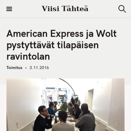
S
Viisi Tähteä
k
S
i
e
a
p
r
American Express ja Wolt
t
c
h
o
pystyttävät tilapäisen
c
ravintolan
o
n
Toimitus
3.11.2016
t
e
n
t