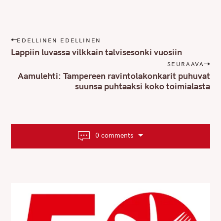
P
EDELLINEN EDELLINEN
o
Lappiin luvassa vilkkain talvisesonki vuosiin
s
SEURAAVA
t
Aamulehti: Tampereen ravintolakonkarit puhuvat
n
suunsa puhtaaksi koko toimialasta
a
v
i
g
0 comments
a
t
i
o
n