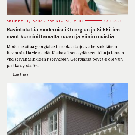
C
ARTIKKELIT
KANSI
RAVINTOLAT
VIINI
30.5.2026
A
T
Ravintola Lia modernisoi Georgian ja Silkkitien
E
G
maut kunnioittamalla ruoan ja viinin muistia
O
R
Modernisoitua georgialaista ruokaa tarjoava helsinkiläinen
I
E
Ravintola Lia vie meidät Kaukasuksen sydämeen, idän ja lännen
S
yhdistävän Silkkitien risteykseen. Georgiassa pöytä ei ole vain
paikka syödä. Se..
Lue lisää