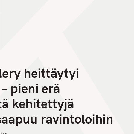
lery heittäytyi
– pieni erä
tä kehitettyjä
 saapuu ravintoloihin