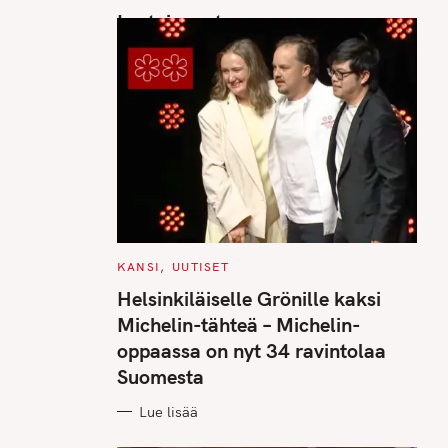
Luetuimmat
C
KANSI
UUTISET
A
T
Helsinkiläiselle Grönille kaksi
E
G
Michelin-tähteä – Michelin-
O
R
oppaassa on nyt 34 ravintolaa
I
E
Suomesta
S
Lue lisää