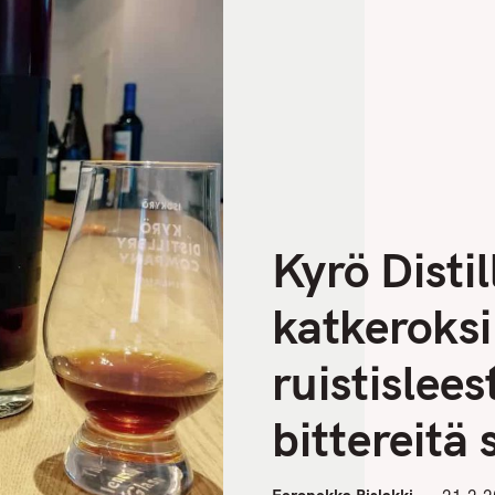
Kyrö Distil
katkeroksi 
ruistislees
bittereitä