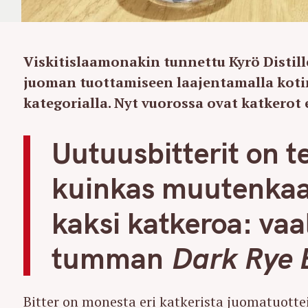
Viskitislaamonakin tunnettu Kyrö Distil
juoman tuottamiseen laajentamalla koti
kategorialla. Nyt vuorossa ovat katkerot el
Uutuusbitterit on t
kuinkas muutenkaan
kaksi katkeroa: va
tumman
Dark Rye B
Bitter on monesta eri katkerista juomatuotte