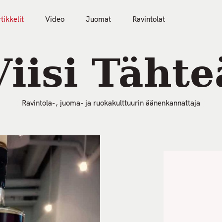
tikkelit
Video
Juomat
Ravintolat
50 Parasta Ravintolaa 2026
Artikkelit
Video
Viisi Tähte
Ravintola-, juoma- ja ruokakulttuurin äänenkannattaja