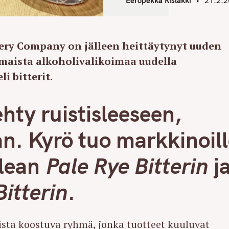
Eeropekka Rislakki
21.2.
lery Company on jälleen heittäytynyt uuden
maista alkoholivalikoimaa uudella
i bitterit.
ehty ruistisleeseen,
. Kyrö tuo markkinoill
alean
Pale Rye Bitterin
j
itterin
.
ista koostuva ryhmä, jonka tuotteet kuuluvat