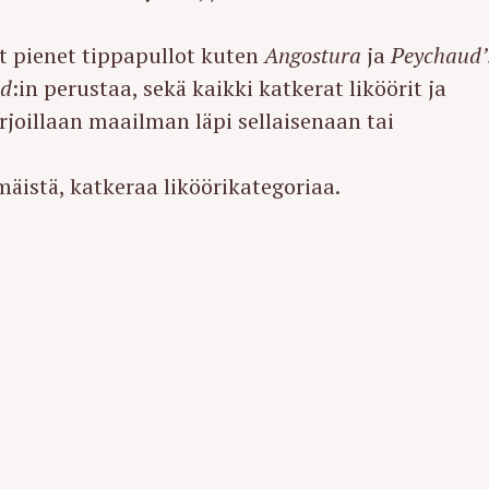
t pienet tippapullot kuten
Angostura
ja
Peychaud’
ed
:in perustaa, sekä kaikki katkerat liköörit ja
arjoillaan maailman läpi sellaisenaan tai
mäistä, katkeraa liköörikategoriaa.