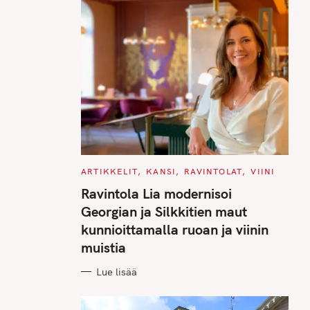
C
ARTIKKELIT
KANSI
RAVINTOLAT
VIINI
A
T
Ravintola Lia modernisoi
E
G
Georgian ja Silkkitien maut
O
R
kunnioittamalla ruoan ja viinin
I
E
muistia
S
Lue lisää