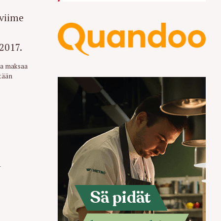
aa maksaa
stään
n