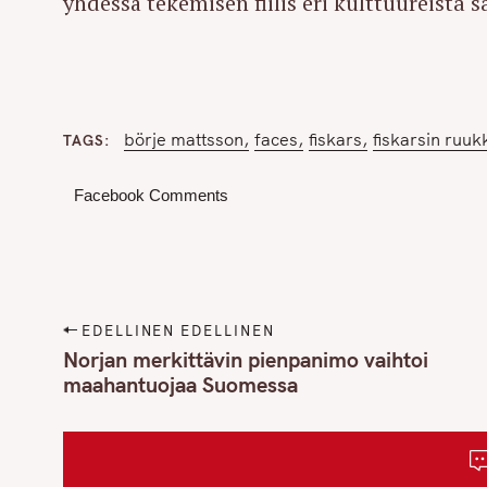
yhdessä tekemisen fiilis eri kulttuureista s
börje mattsson
faces
fiskars
fiskarsin ruuk
TAGS
Facebook Comments
P
EDELLINEN EDELLINEN
o
Norjan merkittävin pienpanimo vaihtoi
maahantuojaa Suomessa
s
t
S
n
e
a
a