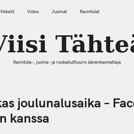
tikkelit
Video
Juomat
Ravintolat
50 Parasta Ravintolaa 2026
Artikkelit
Video
Viisi Tähte
Ravintola-, juoma- ja ruokakulttuurin äänenkannattaja
kas joulunalusaika – Fac
en kanssa