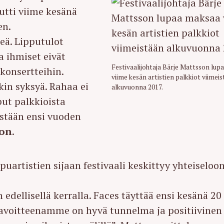
utti viime kesänä
en.
eä. Lipputulot
a ihmiset eivät
Festivaalijohtaja Bärje Mattsson lup
 konsertteihin.
viime kesän artistien palkkiot viimei
in syksyä. Rahaa ei
alkuvuonna 2017.
put palkkioista
tään ensi vuoden
son
.
puartistien sijaan festivaali keskittyy yhteiseloo
dellisellä kerralla. Faces täyttää ensi kesänä 20
 Tavoitteenamme on hyvä tunnelma ja positiivinen