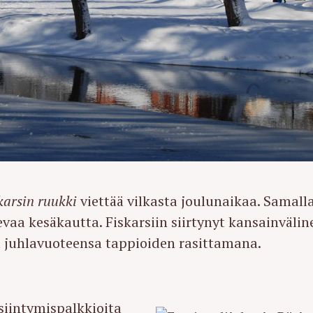
karsin ruukki
viettää vilkasta joulunaikaa. Samall
evaa kesäkautta. Fiskarsiin siirtynyt kansainvälin
 juhlavuoteensa tappioiden rasittamana.
esiintymispalkkioita