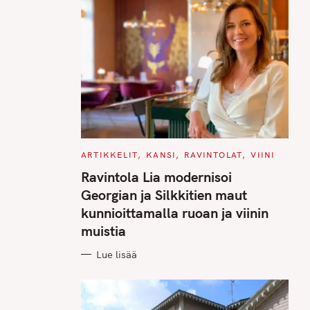
C
ARTIKKELIT
KANSI
RAVINTOLAT
VIINI
A
T
Ravintola Lia modernisoi
E
G
Georgian ja Silkkitien maut
O
R
kunnioittamalla ruoan ja viinin
I
E
muistia
S
Lue lisää