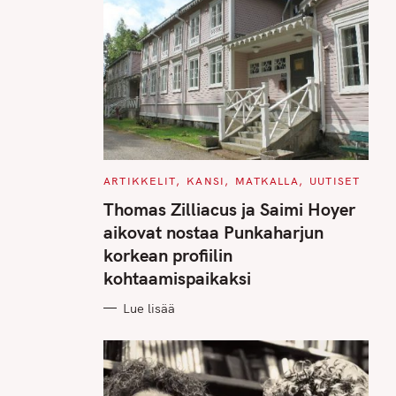
C
ARTIKKELIT
KANSI
MATKALLA
UUTISET
A
T
Thomas Zilliacus ja Saimi Hoyer
E
G
aikovat nostaa Punkaharjun
O
R
korkean profiilin
I
E
kohtaamispaikaksi
S
Lue lisää