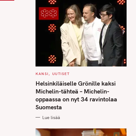
C
KANSI
UUTISET
A
T
Helsinkiläiselle Grönille kaksi
E
G
Michelin-tähteä – Michelin-
O
R
oppaassa on nyt 34 ravintolaa
I
E
Suomesta
S
Lue lisää