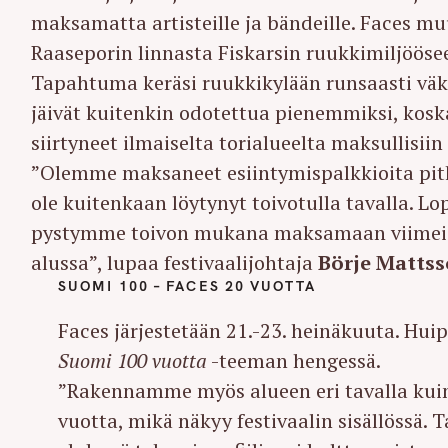
maksamatta artisteille ja bändeille. Faces mu
Raaseporin linnasta Fiskarsin ruukkimiljööse
Tapahtuma keräsi ruukkikylään runsaasti väk
jäivät kuitenkin odotettua pienemmiksi, kosk
siirtyneet ilmaiselta torialueelta maksullisiin
”Olemme maksaneet esiintymispalkkioita pitk
ole kuitenkaan löytynyt toivotulla tavalla. Lo
pystymme toivon mukana maksamaan viimeis
alussa”, lupaa festivaalijohtaja
Börje Matts
SUOMI 100 – FACES 20 VUOTTA
Faces järjestetään 21.-23. heinäkuuta. Huip
Suomi 100 vuotta
-teeman hengessä.
”Rakennamme myös alueen eri tavalla kuin e
vuotta, mikä näkyy festivaalin sisällössä.