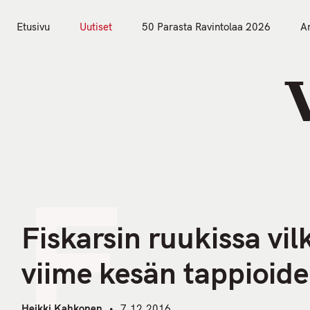
S
k
Etusivu
Uutiset
50 Parasta Ravintolaa 2026
Ar
i
Etusivu
Uutiset
p
t
o
c
o
n
F
t
e
n
Fiskarsin ruukissa vil
t
viime kesän tappioid
Heikki Kahkonen
7.12.2016