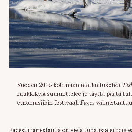
Vuoden 2016 kotimaan matkailukohde
Fis
ruukkikylä suunnittelee jo täyttä päätä tul
etnomusiikin festivaali
Faces
valmistautuu
Facesin järjestäjillä on vielä tuhansia euroja 