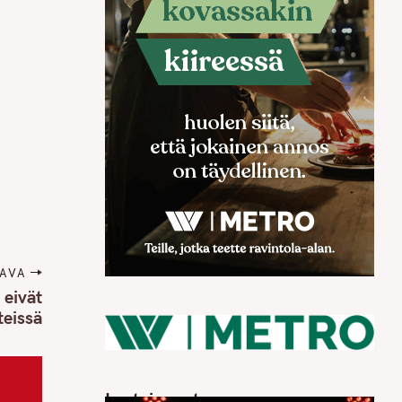
AVA
 eivät
teissä
Luetuimmat