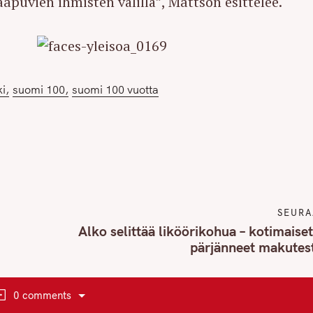
aapuvien ihmisten välillä”, Mattson esittelee.
ki
suomi 100
suomi 100 vuotta
SEURA
Alko selittää liköörikohua – kotimaiset
pärjänneet makutes
0 comments