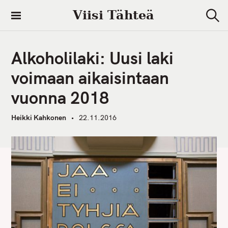
S
Viisi Tähteä
k
S
i
e
a
p
r
Alkoholilaki: Uusi laki
t
c
h
o
voimaan aikaisintaan
c
vuonna 2018
o
n
Heikki Kahkonen
22.11.2016
t
e
n
t