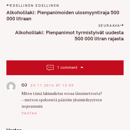
P
EDELLINEN EDELLINEN
o
Alkoholilaki: Pienpanimoiden ulosmyyntiraja 500
s
000 litraan
t
SEURAAVA
n
Alkoholilaki: Pienpanimot tyrmistyivät uudesta
500 000 litran rajasta
a
v
i
g
a
1 comment
t
i
OJ
23.11.2016 AT 13:05
o
Miten tämä lakiuudistus eroaa länsimetrosta?
n
– metron spekseistä päästiin yksimielisyyteen
nopeammin
VASTAA