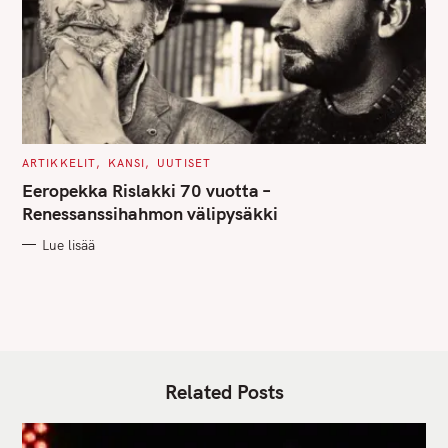
C
ARTIKKELIT
KANSI
UUTISET
A
T
Eeropekka Rislakki 70 vuotta –
E
G
Renessanssihahmon välipysäkki
O
R
Lue lisää
I
E
S
Related Posts