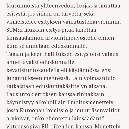
lausunnoista yhteenvedon, korjaa ja muuttaa
esitystä, jos siihen on tarvetta, sekä
viimeistelee esityksen vaikutustenarvioinnin.
STM:n mukaan esitys pitää lähettää
lainsäädännön arviointineuvostolle ennen
kuin se annetaan eduskunnalle.
Tämän jälkeen hallituksen esitys olisi valmis
annettavaksi eduskunnalle
kevätistuntokaudella eli käytännössä ensi
juhannukseen mennessä. Lain voimaantulo
ratkaistaan eduskuntakäsittelyn aikana.
Lausuntokierroksen kanssa rinnakkain
käynnistyy alkoholilain ilmoitusmenettely,
jossa Euroopan komissio ja muut jäsenvaltiot
arvioivat, onko ehdotettu lainsäädäntö
yhteensopiva EU-oikeuden kanssa. Menettely