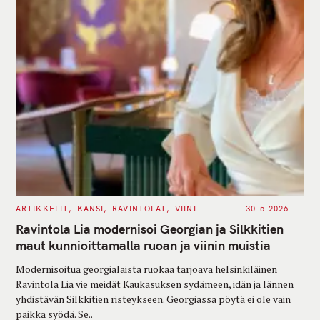
C
ARTIKKELIT
KANSI
RAVINTOLAT
VIINI
30.5.2026
A
T
Ravintola Lia modernisoi Georgian ja Silkkitien
E
G
maut kunnioittamalla ruoan ja viinin muistia
O
R
Modernisoitua georgialaista ruokaa tarjoava helsinkiläinen
I
E
Ravintola Lia vie meidät Kaukasuksen sydämeen, idän ja lännen
S
yhdistävän Silkkitien risteykseen. Georgiassa pöytä ei ole vain
paikka syödä. Se..