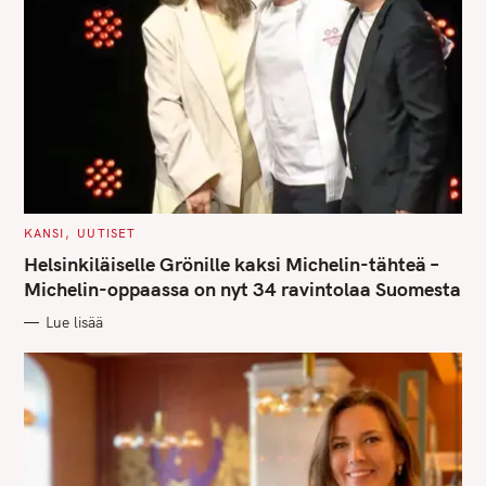
S
e
a
r
c
h
f
o
C
KANSI
UUTISET
A
r
T
Helsinkiläiselle Grönille kaksi Michelin-tähteä –
E
:
G
Michelin-oppaassa on nyt 34 ravintolaa Suomesta
O
R
Lue lisää
I
E
S