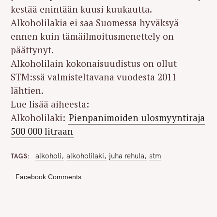
kestää enintään kuusi kuukautta.
Alkoholilakia ei saa Suomessa hyväksyä
ennen kuin tämäilmoitusmenettely on
päättynyt.
Alkoholilain kokonaisuudistus on ollut
STM:ssä valmisteltavana vuodesta 2011
lähtien.
Lue lisää aiheesta:
Alkoholilaki:
Pienpanimoiden ulosmyyntiraja
500 000 litraan
alkoholi
alkoholilaki
juha rehula
stm
TAGS
Facebook Comments