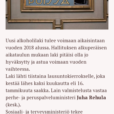
Uusi alkoholilaki tulee voimaan aikaisintaan
vuoden 2018 alussa. Hallituksen alkuperäisen
aikataulun mukaan laki pitäisi olla jo
hyväksytty ja astua voimaan vuoden
vaihteessa.
Laki lähti tiistaina lausuntokierrokselle, joka
kestää lähes kaksi kuukautta eli 16.
tammikuuta saakka. Lain valmistelusta vastaa
perhe- ja peruspalveluministeri
Juha Rehula
(kesk.).
Sosiaali- ja terveysministeriö tekee