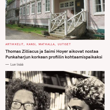
C
ARTIKKELIT
KANSI
MATKALLA
UUTISET
A
T
Thomas Zilliacus ja Saimi Hoyer aikovat nostaa
E
G
Punkaharjun korkean profiilin kohtaamispaikaksi
O
R
Lue lisää
I
E
S