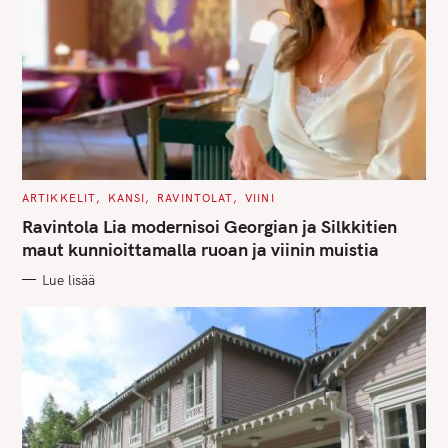
C
ARTIKKELIT
KANSI
RAVINTOLAT
VIINI
A
T
Ravintola Lia modernisoi Georgian ja Silkkitien
E
G
maut kunnioittamalla ruoan ja viinin muistia
O
R
Lue lisää
I
E
S