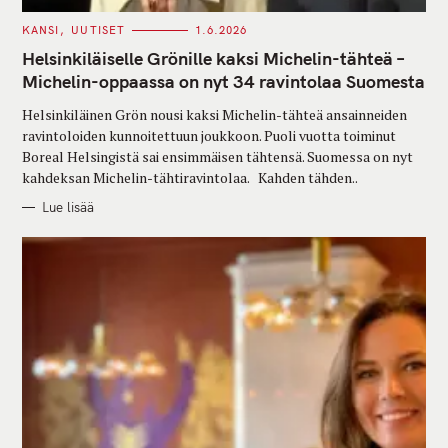
C
KANSI
UUTISET
1.6.2026
A
T
Helsinkiläiselle Grönille kaksi Michelin-tähteä –
E
G
Michelin-oppaassa on nyt 34 ravintolaa Suomesta
O
R
Helsinkiläinen Grön nousi kaksi Michelin-tähteä ansainneiden
I
E
ravintoloiden kunnoitettuun joukkoon. Puoli vuotta toiminut
S
Boreal Helsingistä sai ensimmäisen tähtensä. Suomessa on nyt
kahdeksan Michelin-tähtiravintolaa. Kahden tähden..
Lue lisää