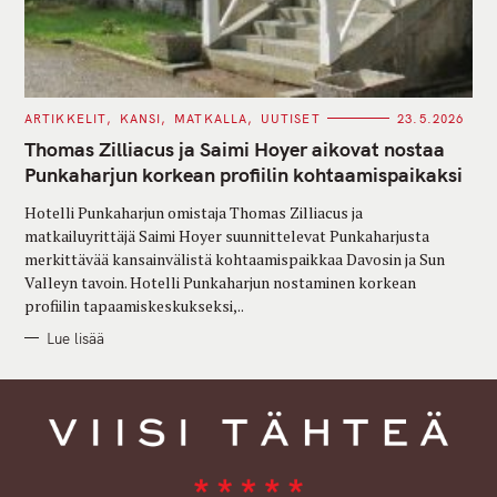
C
ARTIKKELIT
KANSI
MATKALLA
UUTISET
23.5.2026
A
T
Thomas Zilliacus ja Saimi Hoyer aikovat nostaa
E
G
Punkaharjun korkean profiilin kohtaamispaikaksi
O
R
Hotelli Punkaharjun omistaja Thomas Zilliacus ja
I
E
matkailuyrittäjä Saimi Hoyer suunnittelevat Punkaharjusta
S
merkittävää kansainvälistä kohtaamispaikkaa Davosin ja Sun
Valleyn tavoin. Hotelli Punkaharjun nostaminen korkean
profiilin tapaamiskeskukseksi,..
Lue lisää