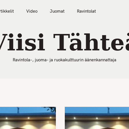
50 Parasta Ravintolaa 2026
Artikkelit
Video
tikkelit
Video
Juomat
Ravintolat
Viisi Tähte
Ravintola-, juoma- ja ruokakulttuurin äänenkannattaja