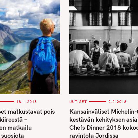
C
18.1.2018
UUTISET
2.5.2018
A
T
et matkustavat pois
Kansainväliset Michelin-
E
G
kiireestä –
kestävän kehityksen asial
O
R
nen matkailu
Chefs Dinner 2018 koko
I
E
 suosiota
ravintola Jordissa
S