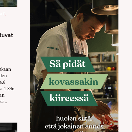
LIT
tuvat
ukaan
uden
4,6
aa 1 846
män
sa..