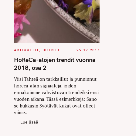
C
ARTIKKELIT
UUTISET
29.12.2017
A
T
HoReCa-alojen trendit vuonna
E
G
2018, osa 2
O
R
I
Viisi Tähteä on tarkkaillut ja punninnut
E
horeca-alan signaaleja, joiden
S
ennakoimme vahvistuvan trendeiksi ensi
vuoden aikana. Tässä esimerkkejä: Sano
se kukkasin Syötävät kukat ovat olleet
viime..
Lue lisää