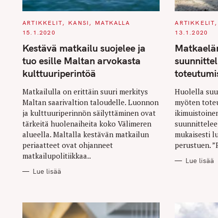
C
C
ARTIKKELIT
KANSI
MATKALLA
ARTIKKELIT
A
A
15.1.2020
13.1.2020
T
T
E
E
Kestävä matkailu suojelee ja
Matkaelä
G
G
O
O
tuo esille Maltan arvokasta
suunnitte
R
R
I
I
kulttuuriperintöä
toteutumi
E
E
S
S
Matkailulla on erittäin suuri merkitys
Huolella suun
Maltan saarivaltion taloudelle. Luonnon
myöten tote
ja kulttuuriperinnön säilyttäminen ovat
ikimuistoine
tärkeitä huolenaiheita koko Välimeren
suunnittelee
alueella. Maltalla kestävän matkailun
mukaisesti l
periaatteet ovat ohjanneet
perustuen. ”P
matkailupolitiikkaa..
Lue lisää
Lue lisää