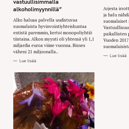
vastuullisimmalla
r
alkoholimyynnillä”
Arjesta irro
c
ja halu nähd
Alko haluaa palvella uudistuvaa
h
suomalaiset
suomalaista hyvinvointiyhteiskuntaa
Vastuullisuus
f
entistä paremmin, kertoi monopoliyhtiö
paikallisten
o
tiistaina. Alkon myynti oli yhtensä yli 1,1
Vuoden 2017
r
miljardia euroa viime vuonna. Bisnes
suomalaisist
väheni 21 miljoonalla..
:
Lue lisää
Lue lisää