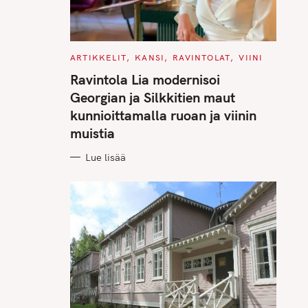
C
ARTIKKELIT
KANSI
RAVINTOLAT
VIINI
A
T
Ravintola Lia modernisoi
E
G
Georgian ja Silkkitien maut
O
R
kunnioittamalla ruoan ja viinin
I
E
muistia
S
Lue lisää