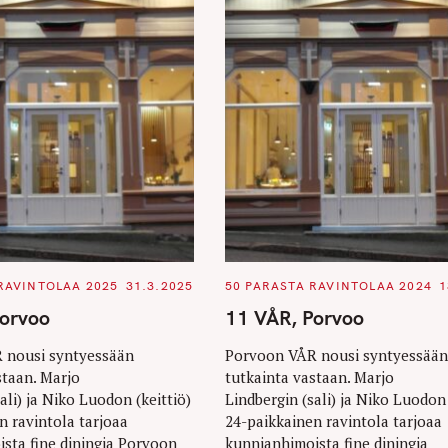
C
RAVINTOLAA 2025
31.3.2025
50 PARASTA RAVINTOLAA 2024
1
A
T
Porvoo
11 VÅR, Porvoo
E
G
O
 nousi syntyessään
Porvoon VÅR nousi syntyessään
R
staan. Marjo
tutkainta vastaan. Marjo
I
E
ali) ja Niko Luodon (keittiö)
Lindbergin (sali) ja Niko Luodon 
S
n ravintola tarjoaa
24-paikkainen ravintola tarjoaa
sta fine diningia Porvoon
kunnianhimoista fine diningia