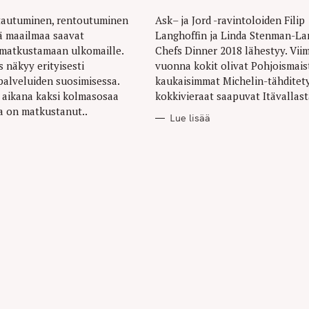
ttautuminen, rentoutuminen
Ask– ja Jord -ravintoloiden Filip
ä maailmaa saavat
Langhoffin ja Linda Stenman-La
Press Esc to cancel.
 matkustamaan ulkomaille.
Chefs Dinner 2018 lähestyy. Vii
 näkyy erityisesti
vuonna kokit olivat Pohjoismaist
 palveluiden suosimisessa.
kaukaisimmat Michelin-tähditet
 aikana kaksi kolmasosaa
kokkivieraat saapuvat Itävallasta
a on matkustanut..
Lue lisää