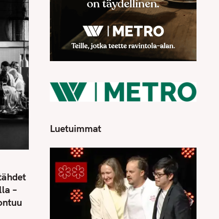
Luetuimmat
tähdet
la –
ontuu