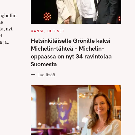
nghoffin
me
a, nyt
C
KANSI
UUTISET
yt
A
T
Helsinkiläiselle Grönille kaksi
 ja..
E
G
Michelin-tähteä – Michelin-
O
R
oppaassa on nyt 34 ravintolaa
I
E
Suomesta
S
Lue lisää