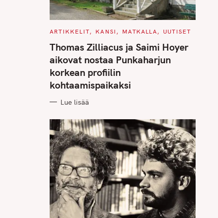
C
ARTIKKELIT
KANSI
MATKALLA
UUTISET
A
T
Thomas Zilliacus ja Saimi Hoyer
E
G
aikovat nostaa Punkaharjun
O
R
korkean profiilin
I
E
kohtaamispaikaksi
S
Lue lisää