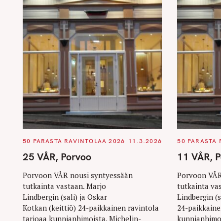
C
C
50 PARASTA RAVINTOLAA 2026
11.3.2026
50 PARASTA 
A
A
T
T
25 VÅR, Porvoo
11 VÅR, 
E
E
G
G
O
O
Porvoon VÅR nousi syntyessään
Porvoon VÅR
R
R
tutkainta vastaan. Marjo
tutkainta va
I
I
E
E
Lindbergin (sali) ja Oskar
Lindbergin (s
S
S
Kotkan (keittiö) 24-paikkainen ravintola
24-paikkaine
tarjoaa kunnianhimoista, Michelin-
kunnianhimoi