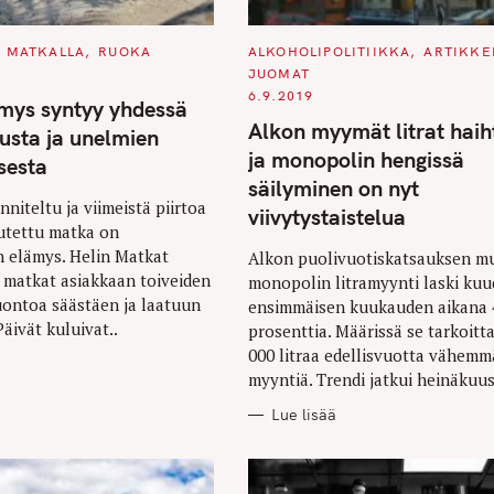
C
MATKALLA
RUOKA
ALKOHOLIPOLITIIKKA
ARTIKKE
A
JUOMAT
T
E
6.9.2019
mys syntyy yhdessä
G
O
Alkon myymät litrat haih
lusta ja unelmien
R
I
ja monopolin hengissä
sesta
E
S
säilyminen on nyt
niteltu ja viimeistä piirtoa
viivytystaistelua
utettu matka on
n elämys. Helin Matkat
Alkon puolivuotiskatsauksen m
 matkat asiakkaan toiveiden
monopolin litramyynti laski ku
uontoa säästäen ja laatuun
ensimmäisen kuukauden aikana 
äivät kuluivat..
prosenttia. Määrissä se tarkoitt
000 litraa edellisvuotta vähem
myyntiä. Trendi jatkui heinäkuus
Lue lisää