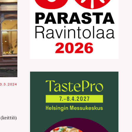
3.3.2024
(keittiö)