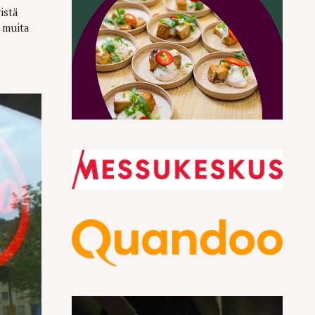
istä
 muita