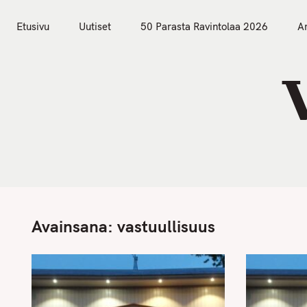
S
Etusivu
Uutiset
k
Etusivu
Uutiset
50 Parasta Ravintolaa 2026
Ar
i
p
t
o
c
o
n
t
e
n
Avainsana:
vastuullisuus
t