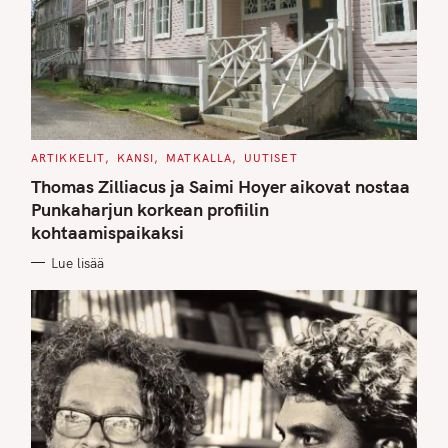
C
ARTIKKELIT
KANSI
MATKALLA
UUTISET
A
T
Thomas Zilliacus ja Saimi Hoyer aikovat nostaa
E
G
Punkaharjun korkean profiilin
O
kohtaamispaikaksi
R
I
E
Lue lisää
S