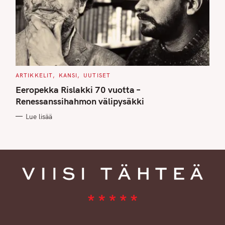
C
ARTIKKELIT
KANSI
UUTISET
A
T
Eeropekka Rislakki 70 vuotta –
E
G
Renessanssihahmon välipysäkki
O
R
Lue lisää
I
E
S