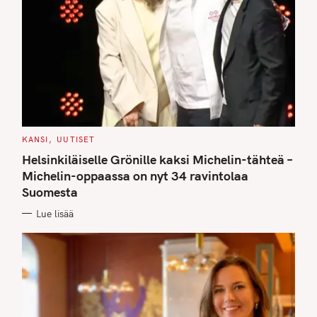
C
KANSI
UUTISET
A
T
Helsinkiläiselle Grönille kaksi Michelin-tähteä –
E
G
Michelin-oppaassa on nyt 34 ravintolaa
O
Suomesta
R
I
E
Lue lisää
S