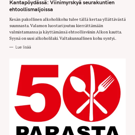
T
Kantapöydässä: Viinimyrskyä seurakuntien
E
G
ehtoollismaljoissa
O
R
Kesän pakollinen alkoholikohu tulee tällä kertaa yllättävästä
I
E
suunnasta. Valamon luostari joutuu kierrättämään
S
valmistamansa ja käyttämänsä ehtoollisviinin Alkon kautta.
Syynä on uusi alkoholilaki. Valtakunnallinen kohu syntyi..
Lue lisää