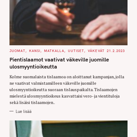
C
JUOMAT
KANSI
MATKALLA
UUTISET
VÄKEVÄT
21.2.2023
A
T
Pientislaamot vaativat väkeville juomille
E
G
ulosmyyntioikeutta
O
R
Kolme suomalaista tislaamoa on aloittanut kampanjan, jolla
I
E
ne vaativat valmistamilleen väkeville juomille
S
ulosmyyntioikeutta suoraan tislauspaikalta. Tislaamojen
mielestä ulosmyyntioikeus kasvattaisi vero- ja vientituloja
sekä lisäisi tislaamojen..
Lue lisää