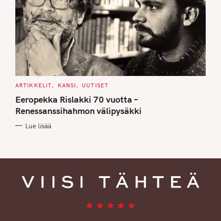
C
ARTIKKELIT
KANSI
UUTISET
A
T
Eeropekka Rislakki 70 vuotta –
E
G
Renessanssihahmon välipysäkki
O
R
Lue lisää
I
E
S