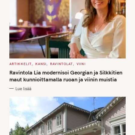
C
ARTIKKELIT
KANSI
RAVINTOLAT
VIINI
A
T
Ravintola Lia modernisoi Georgian ja Silkkitien
E
G
maut kunnioittamalla ruoan ja viinin muistia
O
R
Lue lisää
I
E
S