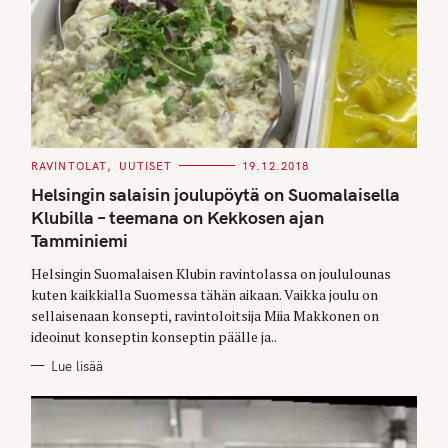
C
RAVINTOLAT
UUTISET
19.12.2018
A
T
Helsingin salaisin joulupöytä on Suomalaisella
E
G
Klubilla – teemana on Kekkosen ajan
O
Tamminiemi
R
I
E
Helsingin Suomalaisen Klubin ravintolassa on joululounas
S
kuten kaikkialla Suomessa tähän aikaan. Vaikka joulu on
sellaisenaan konsepti, ravintoloitsija Miia Makkonen on
ideoinut konseptin konseptin päälle ja..
Lue lisää