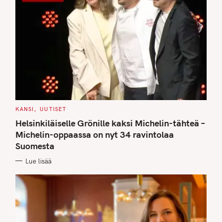
C
KANSI
UUTISET
A
T
Helsinkiläiselle Grönille kaksi Michelin-tähteä –
E
G
Michelin-oppaassa on nyt 34 ravintolaa
O
Suomesta
R
I
E
Lue lisää
S