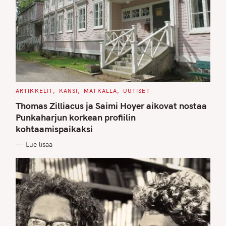
C
ARTIKKELIT
KANSI
MATKALLA
UUTISET
A
T
Thomas Zilliacus ja Saimi Hoyer aikovat nostaa
E
G
Punkaharjun korkean profiilin
O
kohtaamispaikaksi
R
I
E
Lue lisää
S