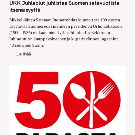
T
UKK Juhlaolut juhlistaa Suomen satavuotista
E
G
itsenäisyyttä
O
R
Mikkeliläinen Saimaan Juomatehdas kunnioittaa 100 vuotta
I
E
täyttävää Suomea edesmenneen presidentti Urho Kekkosen
S
(1900–1986) mukaan nimetyllä juhlaoluella. Kekkonen
Juhlaolut on kauppavahvuinen ja kuparinvärinen lagerolut.
”Itsenäinen Suomi..
Lue lisää