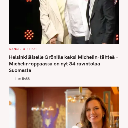
C
KANSI
UUTISET
A
T
Helsinkiläiselle Grönille kaksi Michelin-tähteä –
E
G
Michelin-oppaassa on nyt 34 ravintolaa
O
Suomesta
R
I
E
Lue lisää
S