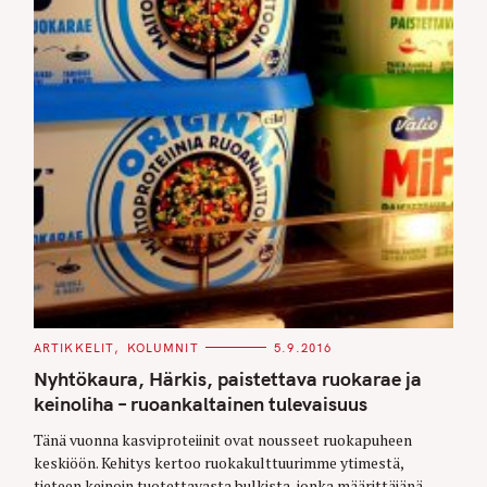
C
ARTIKKELIT
KOLUMNIT
5.9.2016
A
T
Nyhtökaura, Härkis, paistettava ruokarae ja
E
G
keinoliha – ruoankaltainen tulevaisuus
O
R
Tänä vuonna kasviproteiinit ovat nousseet ruokapuheen
I
E
keskiöön. Kehitys kertoo ruokakulttuurimme ytimestä,
S
tieteen keinoin tuotettavasta bulkista, jonka määrittäjänä