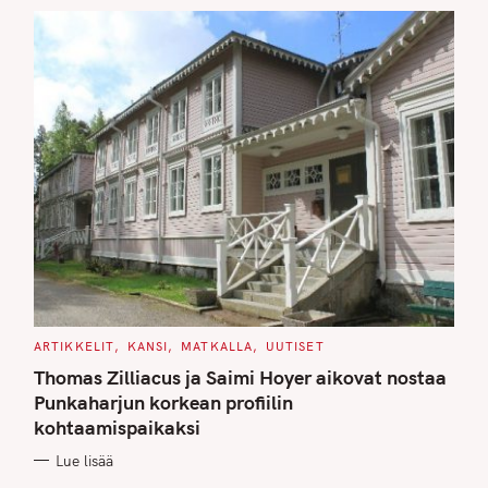
S
C
ARTIKKELIT
KANSI
MATKALLA
UUTISET
A
T
Thomas Zilliacus ja Saimi Hoyer aikovat nostaa
E
G
Punkaharjun korkean profiilin
O
kohtaamispaikaksi
R
I
E
Lue lisää
S