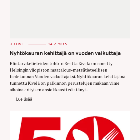
f
o
r
:
C
UUTISET
14.6.2016
A
T
Nyhtökauran kehittäjä on vuoden vaikuttaja
E
G
O
Elintarviketieteiden tohtori Reetta Kivelä on nimetty
R
Helsingin yliopiston maatalous-metsätieteellisen
I
E
tiedekunnan Vuoden vaikuttajaksi. Nyhtökauran kehittäjänä
S
tunnettu Kivelä on palkinnon perustelujen mukaan viime
aikoina erityisen ansiokkaasti edistänyt..
Lue lisää