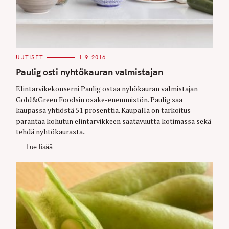
C
UUTISET
1.9.2016
A
T
Paulig osti nyhtökauran valmistajan
E
G
O
Elintarvikekonserni Paulig ostaa nyhökauran valmistajan
R
Gold&Green Foodsin osake-enemmistön. Paulig saa
I
E
kaupassa yhtiöstä 51 prosenttia. Kaupalla on tarkoitus
S
parantaa kohutun elintarvikkeen saatavuutta kotimassa sekä
tehdä nyhtökaurasta..
Lue lisää