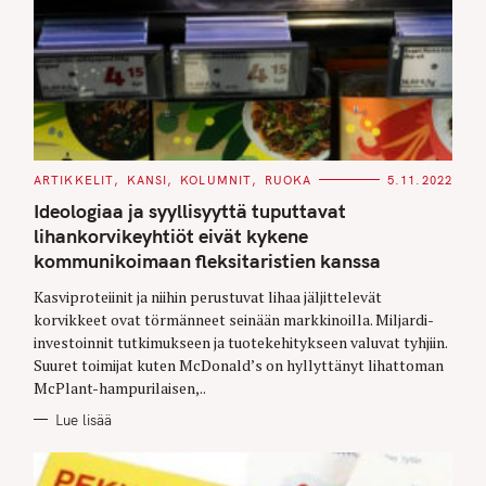
C
ARTIKKELIT
KANSI
KOLUMNIT
RUOKA
5.11.2022
A
T
Ideologiaa ja syyllisyyttä tuputtavat
E
G
lihankorvikeyhtiöt eivät kykene
O
kommunikoimaan fleksitaristien kanssa
R
I
E
Kasviproteiinit ja niihin perustuvat lihaa jäljittelevät
S
korvikkeet ovat törmänneet seinään markkinoilla. Miljardi-
investoinnit tutkimukseen ja tuotekehitykseen valuvat tyhjiin.
Suuret toimijat kuten McDonald’s on hyllyttänyt lihattoman
McPlant-hampurilaisen,..
Lue lisää