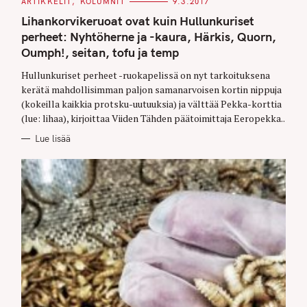
C
ARTIKKELIT
KOLUMNIT
9.3.2017
A
T
Lihankorvikeruoat ovat kuin Hullunkuriset
E
G
perheet: Nyhtöherne ja -kaura, Härkis, Quorn,
O
Oumph!, seitan, tofu ja temp
R
I
E
Hullunkuriset perheet -ruokapelissä on nyt tarkoituksena
S
kerätä mahdollisimman paljon samanarvoisen kortin nippuja
(kokeilla kaikkia protsku-uutuuksia) ja välttää Pekka-korttia
(lue: lihaa), kirjoittaa Viiden Tähden päätoimittaja Eeropekka..
Lue lisää