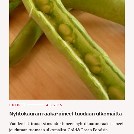
C
UUTISET
4.8.2016
A
T
Nyhtökauran raaka-aineet tuodaan ulkomailta
E
G
O
Vuoden hittiruoaksi muodostuneen nyhtökauran raaka-aineet
R
joudutaan tuomaan ulkomailta. Gold&Green Foodsin
I
E