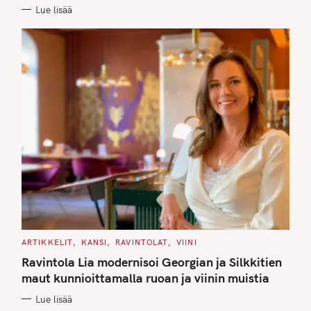
E
Lue lisää
S
C
ARTIKKELIT
KANSI
RAVINTOLAT
VIINI
A
T
Ravintola Lia modernisoi Georgian ja Silkkitien
E
G
maut kunnioittamalla ruoan ja viinin muistia
O
R
Lue lisää
I
E