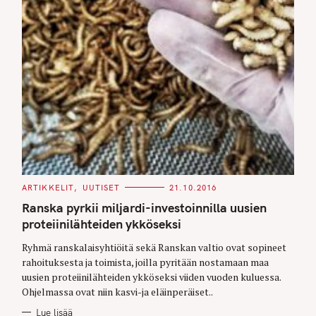
C
ARTIKKELIT
UUTISET
21.10.2016
A
T
Ranska pyrkii miljardi-investoinnilla uusien
E
G
proteiinilähteiden ykköseksi
O
R
Ryhmä ranskalaisyhtiöitä sekä Ranskan valtio ovat sopineet
I
E
rahoituksesta ja toimista, joilla pyritään nostamaan maa
S
uusien proteiinilähteiden ykköseksi viiden vuoden kuluessa.
Ohjelmassa ovat niin kasvi-ja eläinperäiset..
Lue lisää