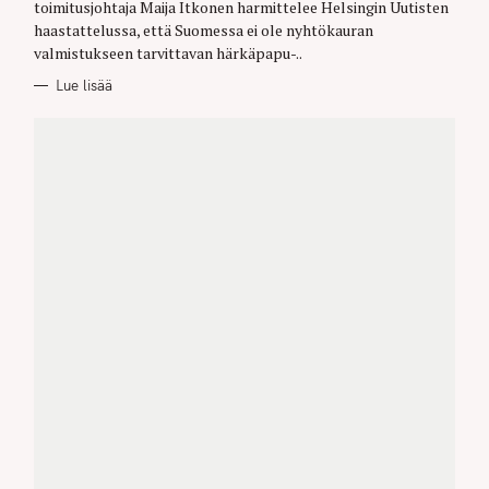
toimitusjohtaja Maija Itkonen harmittelee Helsingin Uutisten
S
haastattelussa, että Suomessa ei ole nyhtökauran
valmistukseen tarvittavan härkäpapu-..
Lue lisää
S
e
a
r
c
h