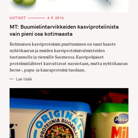
C
UUTISET
6.9.2016
A
T
MT: Buumielintarvikkeiden kasviproteiinista
E
G
vain pieni osa kotimaasta
O
R
Kotimaisen kasviproteiinin puuttuminen on suuri haaste
I
E
nyhtökauran ja muiden kasviproteiinivalmisteiden
S
tuotannolle ja viennille Suomessa. Kasvipohjaiset
proteiininlähteet kasvattavat suosiotaan, mutta nyhtökauran
herne-, papu- ja kauraproteiini tuodaan..
Lue lisää