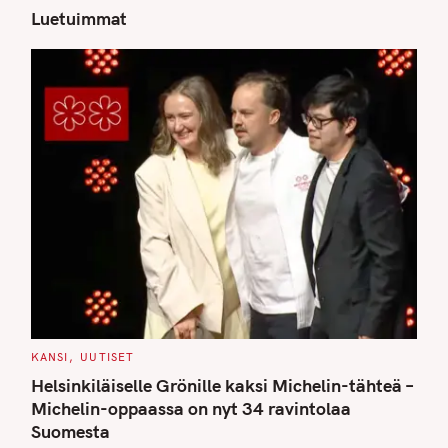
Luetuimmat
C
KANSI
UUTISET
A
T
Helsinkiläiselle Grönille kaksi Michelin-tähteä –
E
G
Michelin-oppaassa on nyt 34 ravintolaa
O
Suomesta
R
I