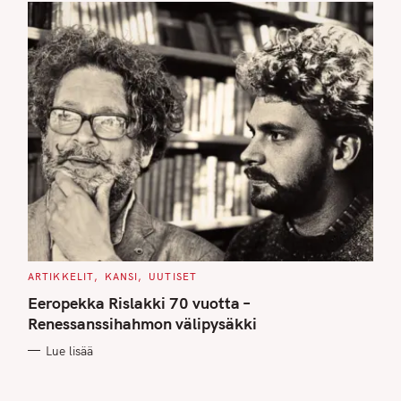
C
ARTIKKELIT
KANSI
UUTISET
A
T
Eeropekka Rislakki 70 vuotta –
E
G
Renessanssihahmon välipysäkki
O
R
Lue lisää
I
E
S