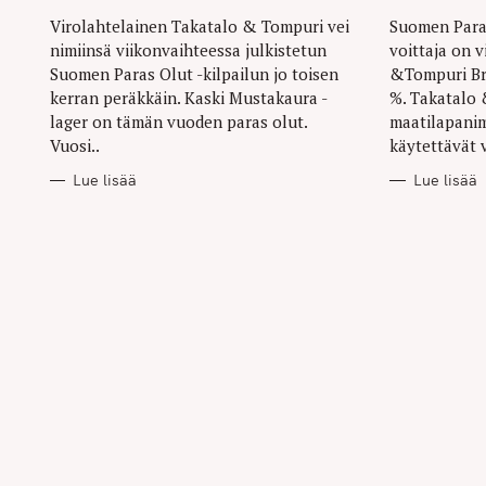
Virolahtelainen Takatalo & Tompuri vei
Suomen Paras
nimiinsä viikonvaihteessa julkistetun
voittaja on 
Suomen Paras Olut -kilpailun jo toisen
&Tompuri Br
kerran peräkkäin. Kaski Mustakaura -
%. Takatalo 
lager on tämän vuoden paras olut.
maatilapanim
Vuosi..
käytettävät v
Lue lisää
Lue lisää