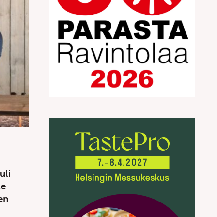
uli
le
en