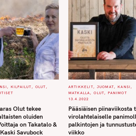
C
NSI
KILPAILUT
OLUT
ARTIKKELIT
JUOMAT
KANSI
A
UTISET
MATKALLA
OLUT
PANIMOT
T
E
13.4.2022
G
O
ras Olut tekee
Pääsiäisen piinaviikosta t
R
I
ltaisten oluiden
virolahtelaiselle panimol
E
S
 Voittaja on Takatalo &
palkintojen ja tunnustust
 Kaski Savubock
viikko