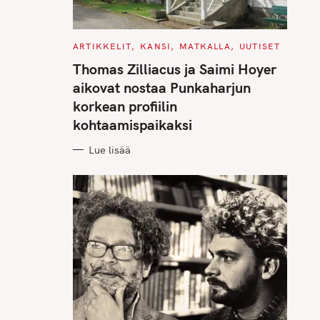
C
ARTIKKELIT
KANSI
MATKALLA
UUTISET
A
T
Thomas Zilliacus ja Saimi Hoyer
E
G
aikovat nostaa Punkaharjun
O
R
korkean profiilin
I
E
kohtaamispaikaksi
S
Lue lisää