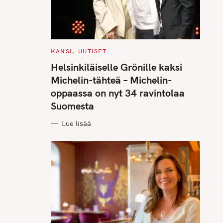
C
KANSI
UUTISET
A
T
Helsinkiläiselle Grönille kaksi
E
G
Michelin-tähteä – Michelin-
O
R
oppaassa on nyt 34 ravintolaa
I
E
Suomesta
S
Lue lisää