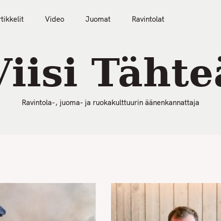
50 Parasta Ravintolaa 2026
Artikkelit
Video
tikkelit
Video
Juomat
Ravintolat
Viisi Tähte
Ravintola-, juoma- ja ruokakulttuurin äänenkannattaja