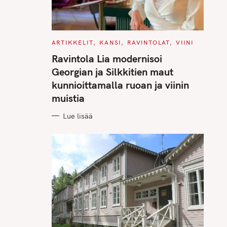
C
ARTIKKELIT
KANSI
RAVINTOLAT
VIINI
A
T
Ravintola Lia modernisoi
E
G
Georgian ja Silkkitien maut
O
R
kunnioittamalla ruoan ja viinin
I
E
muistia
S
Lue lisää