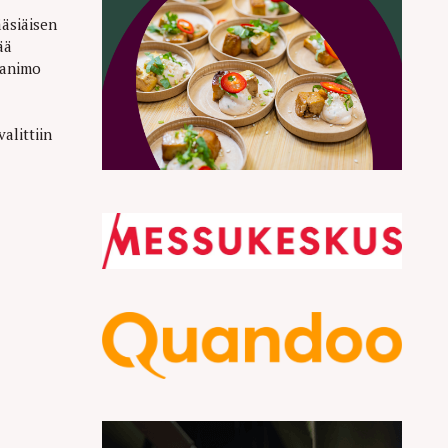
äsiäisen
ää
panimo
alittiin