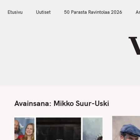
S
Etusivu
Uutiset
k
Etusivu
Uutiset
50 Parasta Ravintolaa 2026
Ar
i
p
t
o
c
o
n
t
e
n
Avainsana:
Mikko Suur-Uski
t