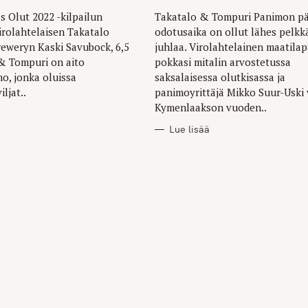
 Olut 2022 -kilpailun
Takatalo & Tompuri Panimon pä
virolahtelaisen Takatalo
odotusaika on ollut lähes pelkk
eweryn Kaski Savubock, 6,5
juhlaa. Virolahtelainen maatila
& Tompuri on aito
pokkasi mitalin arvostetussa
o, jonka oluissa
saksalaisessa olutkisassa ja
iljat..
panimoyrittäjä Mikko Suur-Uski v
Kymenlaakson vuoden..
Lue lisää