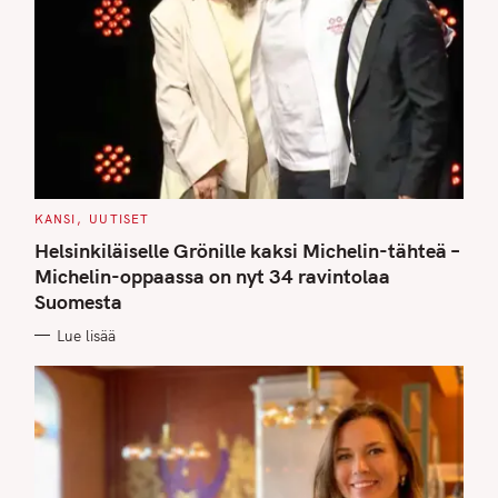
C
KANSI
UUTISET
A
T
Helsinkiläiselle Grönille kaksi Michelin-tähteä –
E
G
Michelin-oppaassa on nyt 34 ravintolaa
O
Suomesta
R
I
E
Lue lisää
S