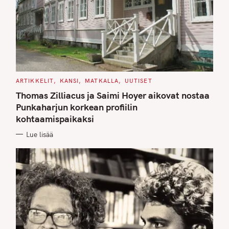
C
ARTIKKELIT
KANSI
MATKALLA
UUTISET
A
T
Thomas Zilliacus ja Saimi Hoyer aikovat nostaa
E
G
Punkaharjun korkean profiilin
O
kohtaamispaikaksi
R
I
E
Lue lisää
S