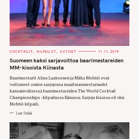
C
COCKTAILIT
KILPAILUT
UUTISET
11.11.2019
A
T
Suomeen kaksi sarjavoittoa baarimestareiden
E
G
MM-kisoista Kiinasta
O
R
Baarimestarit Alina Laaksonen ja Miika Mehtiö ovat
I
E
voittaneet omien sarjojensa maailmanmestaruudet
S
kansainvälisessä baarimestareiden The World Cocktail
Championships -kilpailussa Kiinassa. Sarjoja kisassa oli viisi.
Mehtiö kilpaili..
Lue lisää