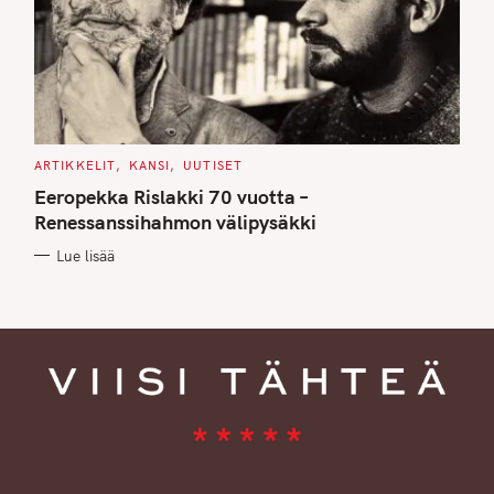
C
ARTIKKELIT
KANSI
UUTISET
A
T
Eeropekka Rislakki 70 vuotta –
E
G
Renessanssihahmon välipysäkki
O
R
Lue lisää
I
E
S