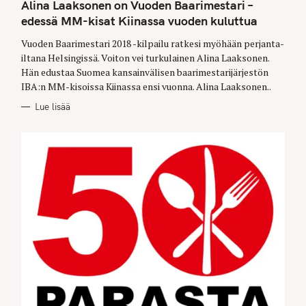
T
Alina Laaksonen on Vuoden Baarimestari –
E
G
edessä MM-kisat Kiinassa vuoden kuluttua
O
R
Vuoden Baarimestari 2018 -kilpailu ratkesi myöhään perjanta-
I
E
iltana Helsingissä. Voiton vei turkulainen Alina Laaksonen.
S
Hän edustaa Suomea kansainvälisen baarimestarijärjestön
IBA:n MM-kisoissa Kiinassa ensi vuonna. Alina Laaksonen..
Lue lisää