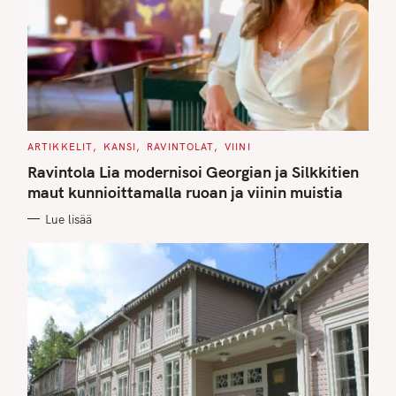
C
ARTIKKELIT
KANSI
RAVINTOLAT
VIINI
A
T
Ravintola Lia modernisoi Georgian ja Silkkitien
E
G
maut kunnioittamalla ruoan ja viinin muistia
O
R
Lue lisää
I
E
S