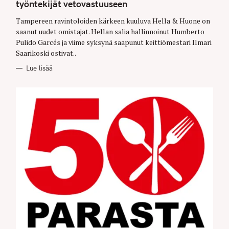
G
työntekijät vetovastuuseen
O
R
Tampereen ravintoloiden kärkeen kuuluva Hella & Huone on
I
E
saanut uudet omistajat. Hellan salia hallinnoinut Humberto
S
Pulido Garcés ja viime syksynä saapunut keittiömestari Ilmari
Saarikoski ostivat..
Lue lisää