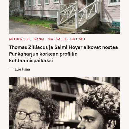
C
ARTIKKELIT
KANSI
MATKALLA
UUTISET
A
T
Thomas Zilliacus ja Saimi Hoyer aikovat nostaa
E
G
Punkaharjun korkean profiilin
O
kohtaamispaikaksi
R
I
E
Lue lisää
S