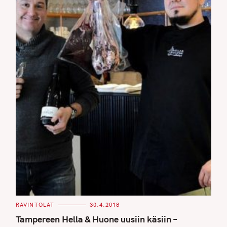
C
RAVINTOLAT
30.4.2018
A
T
Tampereen Hella & Huone uusiin käsiin –
E