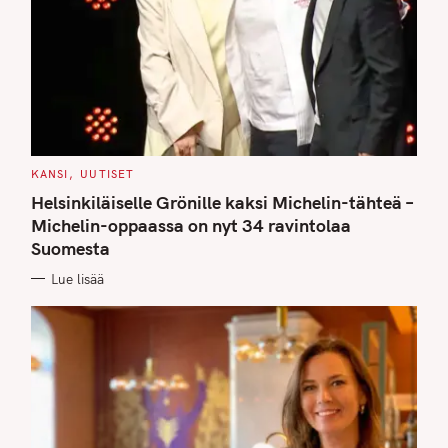
C
KANSI
UUTISET
A
T
Helsinkiläiselle Grönille kaksi Michelin-tähteä –
E
G
Michelin-oppaassa on nyt 34 ravintolaa
O
Suomesta
R
I
E
Lue lisää
S