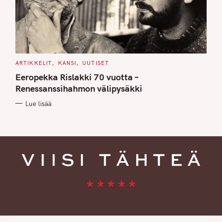
C
ARTIKKELIT
KANSI
UUTISET
A
T
Eeropekka Rislakki 70 vuotta –
E
G
Renessanssihahmon välipysäkki
O
R
Lue lisää
I
E
S