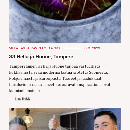
C
50 PARASTA RAVINTOLAA 2023
30.3.2023
A
T
33 Hella ja Huone, Tampere
E
G
O
Tamperelainen Hella ja Huone tarjoaa vastuullista
R
kokkaamista sekä modernia laatua ja otetta Suomesta,
I
E
Pohjoismaista ja Euroopasta. Tuoreet ja laadukkaat
S
lähialueiden raaka-aineet korostuvat. Inspiraationa ovat
kunnianhimoinen..
Lue lisää