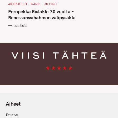
C
ARTIKKELIT
KANSI
UUTISET
A
T
Eeropekka Rislakki 70 vuotta –
E
G
Renessanssihahmon välipysäkki
O
R
Lue lisää
I
E
S
Aiheet
Etusivu