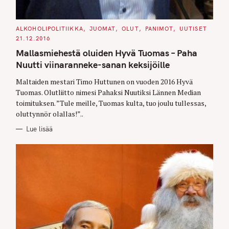
C
ALKOHOLIPOLITIIKKA
JUOMAT
OLUT
PANIMOT
UUTISET
A
21.12.2016
T
E
Mallasmiehestä oluiden Hyvä Tuomas – Paha
G
O
Nuutti viinaranneke-sanan keksijöille
R
I
E
Maltaiden mestari Timo Huttunen on vuoden 2016 Hyvä
S
Tuomas. Olutliitto nimesi Pahaksi Nuutiksi Lännen Median
toimituksen. ”Tule meille, Tuomas kulta, tuo joulu tullessas,
oluttynnör olallas!”..
Lue lisää