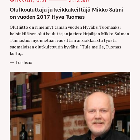
C
ARTIKKELIT
OLUT
21.12.2017
A
T
Olutkouluttaja ja keikkakeittäjä Mikko Salmi
E
G
on vuoden 2017 Hyvä Tuomas
O
R
Olutliitto on nimennyt tämän vuoden Hyväksi Tuomaaksi
I
E
helsinkiläisen olutkouluttajan ja tietokirjailijan Mikko Salmen.
S
Tunnustus myönnetään vuosittain ansiokkaasta työstä
suomalaisen olutkulttuurin hyväksi. ”Tule meille, Tuomas
kulta,..
Lue lisää