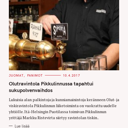
C
JUOMAT
PANIMOT
10.4.2017
A
T
Olutravintola Pikkulinnussa tapahtui
E
G
sukupolvenvaihdos
O
R
Lukuisia alan palkintoja ja kunniamainintoja keränneen Olut- ja
I
E
viskiravintola Pikkulinnun liiketoiminta on vuokrattu uudelle
S
yhtiölle. Itä-Helsingin Puotilassa toimivan Pikkulinnun
yrittäjä Markku Ristevirta siirtyy ravintolan tiskin..
Lue lisää