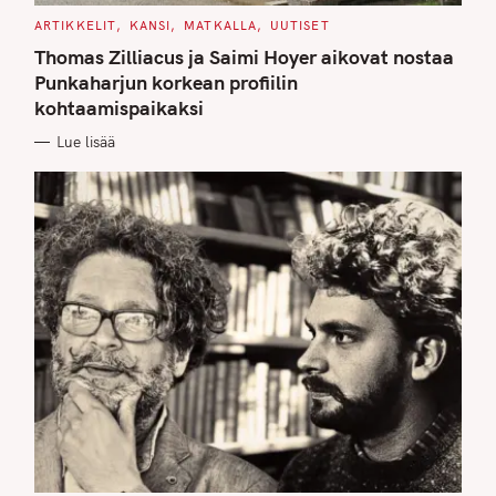
C
ARTIKKELIT
KANSI
MATKALLA
UUTISET
A
T
Thomas Zilliacus ja Saimi Hoyer aikovat nostaa
E
G
Punkaharjun korkean profiilin
O
kohtaamispaikaksi
R
I
E
Lue lisää
S