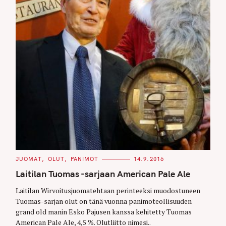
C
JUOMAT
OLUT
PANIMOT
14.9.2016
A
T
Laitilan Tuomas -sarjaan American Pale Ale
E
G
O
Laitilan Wirvoitusjuomatehtaan perinteeksi muodostuneen
R
Tuomas-sarjan olut on tänä vuonna panimoteollisuuden
I
E
grand old manin Esko Pajusen kanssa kehitetty Tuomas
S
American Pale Ale, 4,5 %. Olutliitto nimesi..