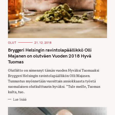
C
OLUT
21.12.2018
A
T
Bryggeri Helsingin ravintolapäällikkö Olli
E
G
Majanen on olutväen Vuoden 2018 Hyvä
O
Tuomas
R
I
E
Olutliitto on nimennyt tämän vuoden Hyväksi Tuomaaksi
S
Bryggeri Helsingin ravintolapäällikön Olli Majasen.
Tunnustus myönnetään vuosittain ansiokkaasta työstä
suomalaisen olutkulttuurin hyväksi. ”Tule meille, Tuomas
kulta, tuo..
Lue lisää