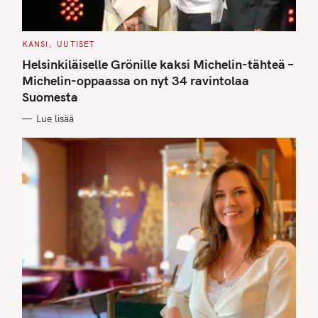
C
KANSI
UUTISET
A
T
Helsinkiläiselle Grönille kaksi Michelin-tähteä –
E
G
Michelin-oppaassa on nyt 34 ravintolaa
O
Suomesta
R
I
E
Lue lisää
S