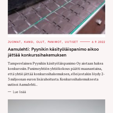
C
JUOMAT
KANSI
OLUT
PANIMOT
UUTISET
6.9.2022
A
T
Aamulehti: Pyynikin käsityöläispanimo aikoo
E
G
jättää konkurssihakemuksen
O
R
Tamperelainen Pyynikin käsityöläispanimo Oy aiotaan hakea
I
E
konkurssiin. Panimoyhtiön yhtiökokous päätti maanantaina,
S
että yhtiö jättää konkurssihakemuksen, ellei jostakin löydy 2-
3 miljoonan euron lisärahoitusta. Konkurssihakemuksesta
uutisoi Aamulehti...
Lue lisää