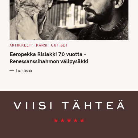
C
ARTIKKELIT
KANSI
UUTISET
A
T
Eeropekka Rislakki 70 vuotta –
E
G
Renessanssihahmon välipysäkki
O
R
Lue lisää
I
E
S