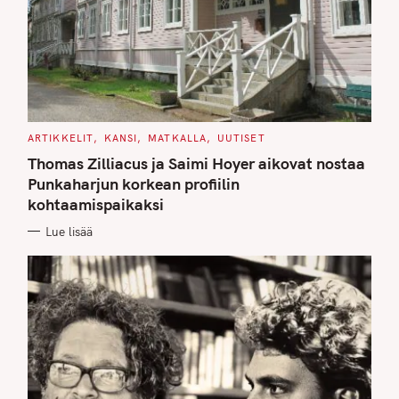
C
ARTIKKELIT
KANSI
MATKALLA
UUTISET
A
T
Thomas Zilliacus ja Saimi Hoyer aikovat nostaa
E
G
Punkaharjun korkean profiilin
O
kohtaamispaikaksi
R
I
E
Lue lisää
S