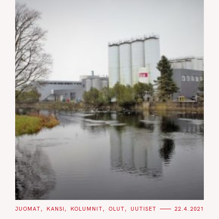
C
JUOMAT
KANSI
KOLUMNIT
OLUT
UUTISET
22.4.2021
A