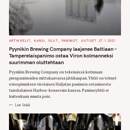
C
ARTIKKELIT
KANSI
OLUT
PANIMOT
UUTISET
27.1.2021
A
T
Pyynikin Brewing Company laajenee Baltiaan –
E
G
Tamperelaispanimo ostaa Viron kolmanneksi
O
suurimman oluttehtaan
R
I
E
Pyynikin Brewing Company on tekemässä kotimaan
S
pienpanimoiden mittakaavassa jättikaupan. Yhtiö on tehnyt
esisopimuksen virolaisen Haljalan panimon ostamisesta
tanskalaisen Harboe-konsernin kanssa. Panimoyhtiö ei
kuitenkaan muuta pois..
Lue lisää