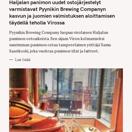
T
Haljalan panimon uudet ostojärjestelyt
E
G
varmistavat Pyynikin Brewing Companyn
O
kasvun ja juomien valmistuksen aloittamisen
R
I
täydellä teholla Virossa
E
S
Pyynikin Brewing Company luopuu virolaisen Haljalan
panimon ostoaikeista. Sen sijaan Viron kolmanneksi
suurimman panimon ostaa tamperelainen yrittäjä Samu
Saarikoski, joka vuokraa panimon tilat ja laitteet..
Lue lisää