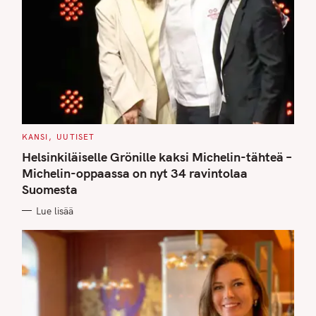
C
KANSI
UUTISET
A
T
Helsinkiläiselle Grönille kaksi Michelin-tähteä –
E
G
Michelin-oppaassa on nyt 34 ravintolaa
O
Suomesta
R
I
E
Lue lisää
S