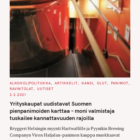
C
ALKOHOLIPOLITIIKKA
ARTIKKELIT
KANSI
OLUT
PANIMOT
A
RAVINTOLAT
UUTISET
T
E
2.2.2021
G
O
Yrityskaupat uudistavat Suomen
R
I
pienpanimoiden karttaa – moni valmistaja
E
S
tuskailee kannattavuuden rajoilla
Bryggeri Helsingin myynti Hartwallille ja Pyynikin Brewing
Companyn Viron Haljalan-panimon kauppa muokkaavat