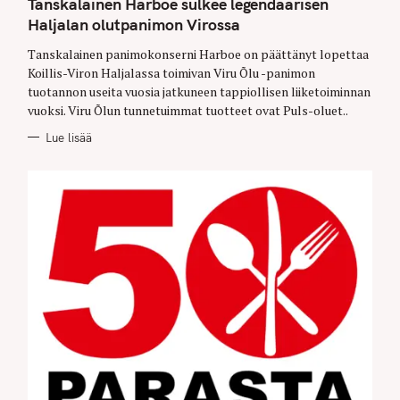
Tanskalainen Harboe sulkee legendaarisen
E
G
Haljalan olutpanimon Virossa
O
R
Tanskalainen panimokonserni Harboe on päättänyt lopettaa
I
E
Koillis-Viron Haljalassa toimivan Viru Õlu -panimon
S
tuotannon useita vuosia jatkuneen tappiollisen liiketoiminnan
vuoksi. Viru Õlun tunnetuimmat tuotteet ovat Puls-oluet..
Lue lisää