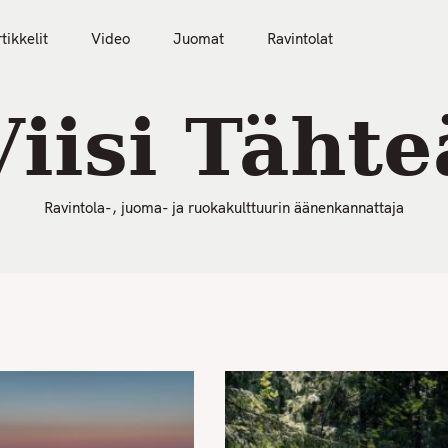
50 Parasta Ravintolaa 2026
Artikkelit
Video
tikkelit
Video
Juomat
Ravintolat
Viisi Tähte
Ravintola-, juoma- ja ruokakulttuurin äänenkannattaja