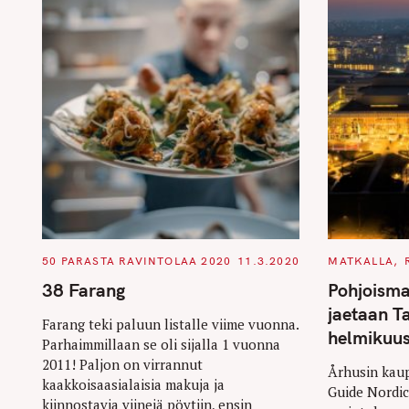
C
C
50 PARASTA RAVINTOLAA 2020
11.3.2020
MATKALLA
A
A
T
T
38 Farang
Pohjoisma
E
E
G
G
jaetaan T
O
O
Farang teki paluun listalle viime vuonna.
R
R
helmikuu
Parhaimmillaan se oli sijalla 1 vuonna
I
I
E
E
2011! Paljon on virrannut
S
S
Århusin kaup
kaakkoisaasialaisia makuja ja
Guide Nordic
kiinnostavia viinejä pöytiin, ensin