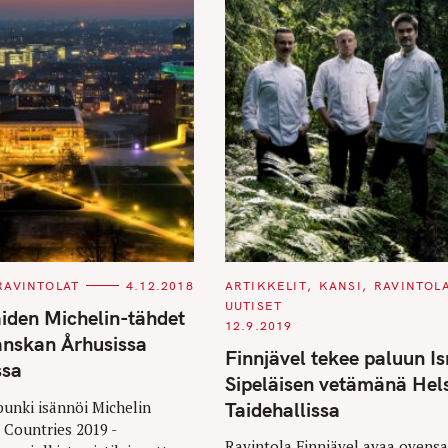
C
RAVINTOLAT
4.12.2018
ARTIKKELIT
KANSI
RAVINTOL
A
UUTISET
T
iden Michelin-tähdet
E
12.9.2019
G
anskan Århusissa
O
Finnjävel tekee paluun I
R
ssa
I
Sipeläisen vetämänä Hels
E
S
Taidehallissa
unki isännöi Michelin
 Countries 2019 -
Ravintola Finnjävel avaa ovensa