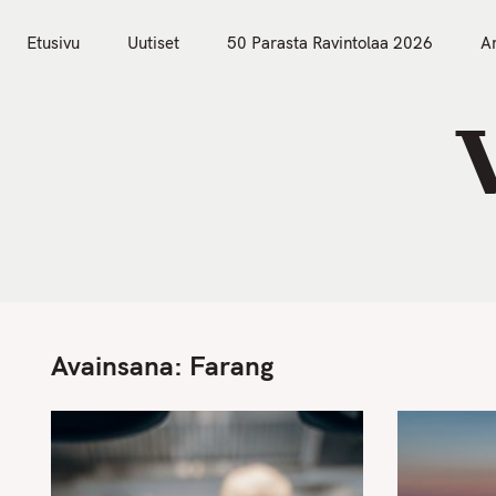
S
Etusivu
Uutiset
k
Etusivu
Uutiset
50 Parasta Ravintolaa 2026
Ar
i
p
t
o
c
o
n
t
e
n
Avainsana:
Farang
t