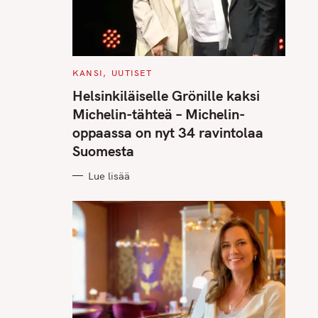
C
KANSI
UUTISET
A
T
Helsinkiläiselle Grönille kaksi
E
G
Michelin-tähteä – Michelin-
O
R
oppaassa on nyt 34 ravintolaa
I
E
Suomesta
S
Lue lisää