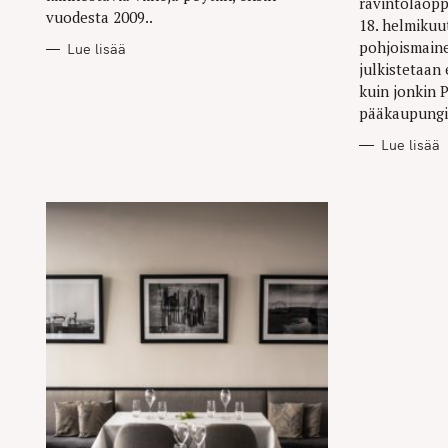
ravintolaopp
vuodesta 2009..
18. helmikuu
pohjoismain
Lue lisää
julkistetaan
kuin jonkin 
pääkaupungis
Lue lisää