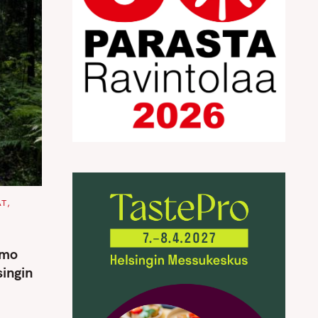
AT
smo
ingin