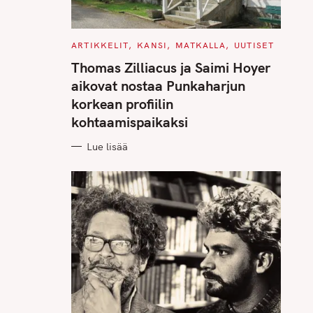
C
ARTIKKELIT
KANSI
MATKALLA
UUTISET
A
T
Thomas Zilliacus ja Saimi Hoyer
E
G
aikovat nostaa Punkaharjun
O
R
korkean profiilin
I
E
kohtaamispaikaksi
S
Lue lisää