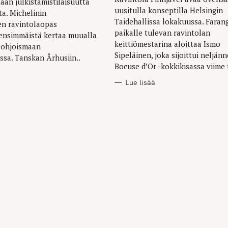
aan julkistamistilaisuutta
uusitulla konseptilla Helsingin
ta. Michelinin
Taidehallissa lokakuussa. Faran
en ravintolaopas
paikalle tulevan ravintolan
 ensimmäistä kertaa muualla
keittiömestarina aloittaa Ismo
Pohjoismaan
Sipeläinen, joka sijoittui neljänn
sa. Tanskan Århusiin..
Bocuse d’Or -kokkikisassa viime 
Lue lisää