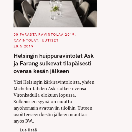
C
50 PARASTA RAVINTOLAA 2019
A
RAVINTOLAT
UUTISET
T
E
20.5.2019
G
O
Helsingin huippuravintolat Ask
R
I
ja Farang sulkevat tilapäisesti
E
S
ovensa kesän jälkeen
Yksi Helsingin kärkiravintoloista, yhden
Michelin-tähden Ask, sulkee ovensa
Vironkadulla elokuun lopussa.
Sulkemisen syynä on muutto
myöhemmin avattaviin tiloihin. Uuteen
osoitteeseen kesän jälkeen muuttaa
myös BW..
Lue lisää