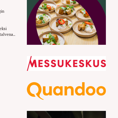
gin
eksi
talvena..