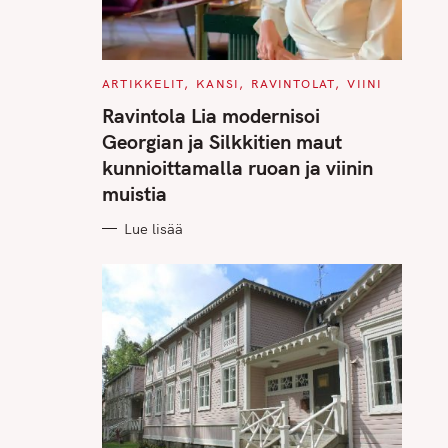
C
ARTIKKELIT
KANSI
RAVINTOLAT
VIINI
A
T
Ravintola Lia modernisoi
E
G
Georgian ja Silkkitien maut
O
R
kunnioittamalla ruoan ja viinin
I
E
muistia
S
Lue lisää