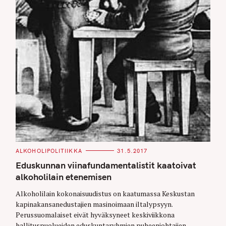
C
ALKOHOLIPOLITIIKKA
31.5.2017
A
T
Eduskunnan viinafundamentalistit kaatoivat
E
G
alkoholilain etenemisen
O
R
Alkoholilain kokonaisuudistus on kaatumassa Keskustan
I
E
kapinakansanedustajien masinoimaan iltalypsyyn.
S
Perussuomalaiset eivät hyväksyneet keskiviikkona
hallituspuolueiden eduskuntaryhmien puheenjohtajien