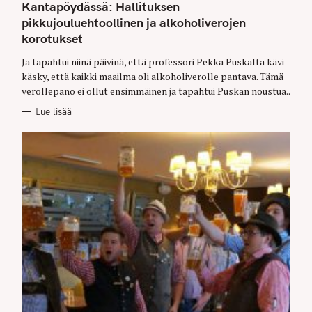
T
Kantapöydässä: Hallituksen
E
G
pikkujouluehtoollinen ja alkoholiverojen
O
korotukset
R
I
E
Ja tapahtui niinä päivinä, että professori Pekka Puskalta kävi
S
käsky, että kaikki maailma oli alkoholiverolle pantava. Tämä
verollepano ei ollut ensimmäinen ja tapahtui Puskan noustua..
Lue lisää