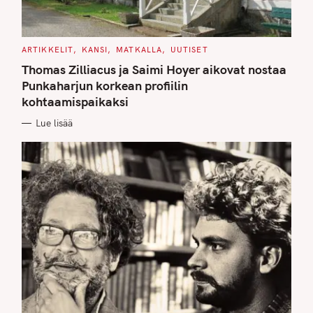
C
ARTIKKELIT
KANSI
MATKALLA
UUTISET
A
T
Thomas Zilliacus ja Saimi Hoyer aikovat nostaa
E
G
Punkaharjun korkean profiilin
O
kohtaamispaikaksi
R
I
E
Lue lisää
S