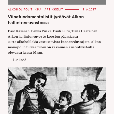
C
ALKOHOLIPOLITIIKKA
ARTIKKELIT
19.6.2017
A
T
Viinafundamentalistit jyräävät Alkon
E
G
hallintoneuvostossa
O
R
Päivi Räsänen, Pekka Puska, Pauli Kiuru, Tuula Haatainen…
I
E
Alkon hallintoneuvosto koostuu pääasiassa
S
uutta alkoholilakia vastustavista kansanedustajista. Alkon
monopolin turvaaminen on keskeinen asia valmisteilla
olevassa laissa. Maan..
Lue lisää