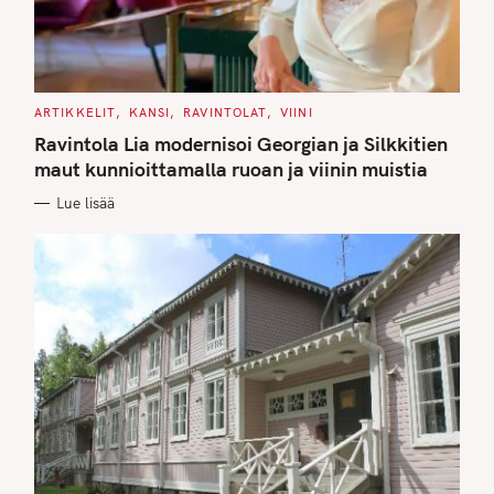
C
ARTIKKELIT
KANSI
RAVINTOLAT
VIINI
A
T
Ravintola Lia modernisoi Georgian ja Silkkitien
E
G
maut kunnioittamalla ruoan ja viinin muistia
O
R
Lue lisää
I
E
S