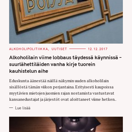
C
ALKOHOLIPOLITIIKKA
UUTISET
12.12.2017
A
T
Alkoholilain viime lobbaus täydessä käynnissä –
E
G
suurlähettiläiden vanha kirje tuorein
O
kauhistelun aihe
R
I
E
Eduskunta äänestää näillä näkymin uuden alkoholilain
S
sisällöstä tämän viikon perjantaina. Erityisesti kaupoissa
myytävien mietojen juomien rajan nostamista vastustavat
kansanedustajat ja järjestöt ovat aloittaneet viime hetken..
Lue lisää