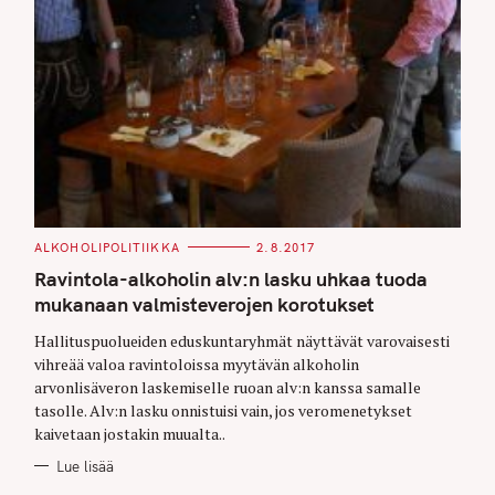
C
ALKOHOLIPOLITIIKKA
2.8.2017
A
T
Ravintola-alkoholin alv:n lasku uhkaa tuoda
E
G
mukanaan valmisteverojen korotukset
O
R
Hallituspuolueiden eduskuntaryhmät näyttävät varovaisesti
I
E
vihreää valoa ravintoloissa myytävän alkoholin
S
arvonlisäveron laskemiselle ruoan alv:n kanssa samalle
tasolle. Alv:n lasku onnistuisi vain, jos veromenetykset
kaivetaan jostakin muualta..
Lue lisää