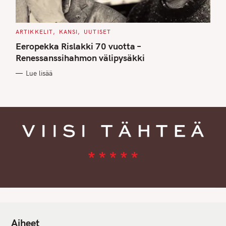
C
ARTIKKELIT
KANSI
UUTISET
A
T
Eeropekka Rislakki 70 vuotta –
E
G
Renessanssihahmon välipysäkki
O
R
Lue lisää
I
E
S
Aiheet