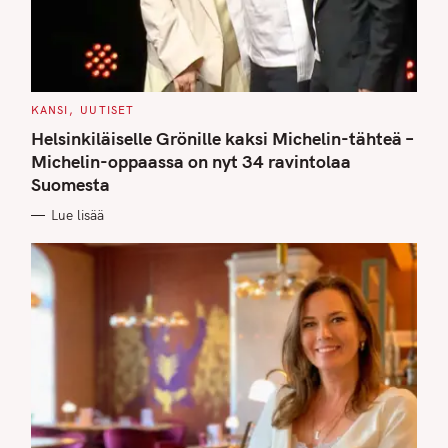
C
KANSI
UUTISET
A
T
Helsinkiläiselle Grönille kaksi Michelin-tähteä –
E
G
Michelin-oppaassa on nyt 34 ravintolaa
O
Suomesta
R
I
E
Lue lisää
S