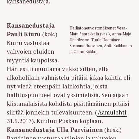
kansanedustaja.
Kansanedustaja
Hallintoneuvoston jäsenet Vesa-
Pauli Kiuru
(kok.)
Matti Saarakkala (vas.), Anna-Maja
Henriksson, Tuula Haatainen,
Kiuru vastustaa
Susanna Huovinen, Antti Kaikkonen
vahvojen oluiden
ja Osmo Kokko.
myyntiä kaupoissa.
Hän esitti muutama viikko sitten, että
alkoholilain valmistelu pitäisi jakaa kahtia eli
nyt viedä eteenpäin lainkohtia, joista
hallituspuolueet ovat yksimielisiä. Sen sijaan
kiistanalaisista kohdista päättämäinen pitäisi
siirtää jonnekin tulevaisuuteen. (
Aamulehti
31.5.2017). Kuuluu Puskan koplaan.
Kansanedustaja Ulla Parviainen
(kesk.)
Parviainen vastustaa viinien ja vahvojen