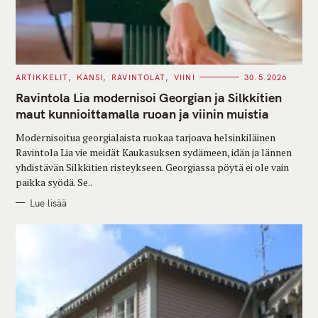
C
ARTIKKELIT
KANSI
RAVINTOLAT
VIINI
30.5.2026
A
T
Ravintola Lia modernisoi Georgian ja Silkkitien
E
G
maut kunnioittamalla ruoan ja viinin muistia
O
R
Modernisoitua georgialaista ruokaa tarjoava helsinkiläinen
I
E
Ravintola Lia vie meidät Kaukasuksen sydämeen, idän ja lännen
S
yhdistävän Silkkitien risteykseen. Georgiassa pöytä ei ole vain
paikka syödä. Se..
Lue lisää