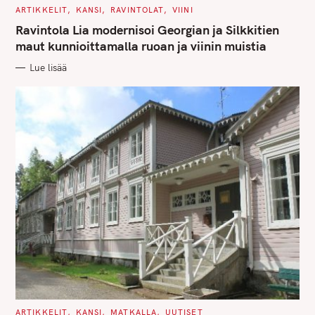
C
ARTIKKELIT
KANSI
RAVINTOLAT
VIINI
A
T
Ravintola Lia modernisoi Georgian ja Silkkitien
E
G
maut kunnioittamalla ruoan ja viinin muistia
O
R
Lue lisää
I
E
S
C
ARTIKKELIT
KANSI
MATKALLA
UUTISET