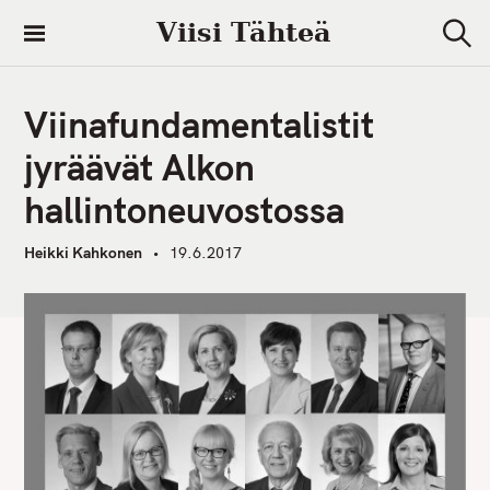
S
Viisi Tähteä
k
S
i
e
a
p
r
Viinafundamentalistit
t
c
h
o
jyräävät Alkon
c
hallintoneuvostossa
o
n
Heikki Kahkonen
19.6.2017
t
e
n
t