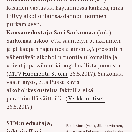
Räsänen vastustaa käytännössä kaikkea, mikä
liittyy alkoholilainsäädännön normien
purkamiseen.
Kansanedustaja Sari Sarkomaa
(kok.)
Sarkomaa uskoo, että sääntelyn purkaminen
ja pt-kaupan rajan nostaminen 5,5 prosentiin
vähentävät alkoholin tuontia ulkomailta ja
voivat jopa vähentää ongelmallista juomista.
(
MTV Huomenta Suomi
26.5.2017). Sarkomaa
vaatii myös, että Puska kävisi
alkoholikeskustelua faktoilla eikä
perättömillä väitteillä. (
Verkkouutiset
26.5.2017)
STM:n edustaja,
Pauli Kiuru (vas.), Ulla Parviainen,
johtaja Kari
Aino-Kaisa Pekonen, Pekka Puska,