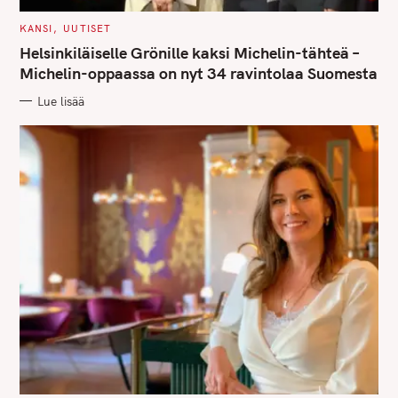
C
KANSI
UUTISET
A
T
Helsinkiläiselle Grönille kaksi Michelin-tähteä –
E
G
Michelin-oppaassa on nyt 34 ravintolaa Suomesta
O
R
Lue lisää
I
E
S