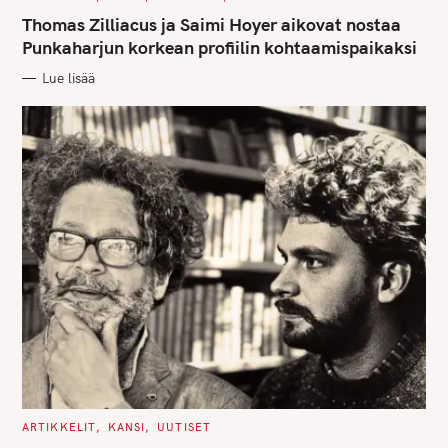
A
T
Thomas Zilliacus ja Saimi Hoyer aikovat nostaa
E
G
Punkaharjun korkean profiilin kohtaamispaikaksi
O
R
Lue lisää
I
E
S
C
ARTIKKELIT
KANSI
UUTISET
A