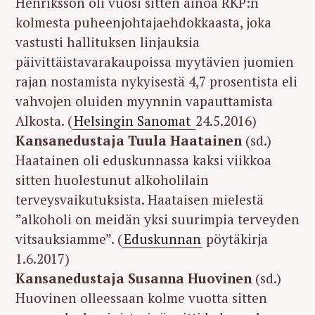
Henriksson oli vuosi sitten ainoa RKP:n
kolmesta puheenjohtajaehdokkaasta, joka
vastusti hallituksen linjauksia
päivittäistavarakaupoissa myytävien juomien
rajan nostamista nykyisestä 4,7 prosentista eli
vahvojen oluiden myynnin vapauttamista
Alkosta. (
Helsingin Sanomat
24.5.2016)
Kansanedustaja Tuula Haatainen
(sd.)
Haatainen oli eduskunnassa kaksi viikkoa
sitten huolestunut alkoholilain
terveysvaikutuksista. Haataisen mielestä
”alkoholi on meidän yksi suurimpia terveyden
vitsauksiamme”. (
Eduskunnan
pöytäkirja
1.6.2017)
Kansanedustaja Susanna Huovinen
(sd.)
Huovinen olleessaan kolme vuotta sitten