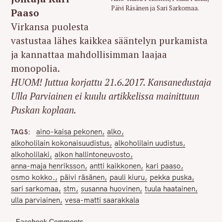
Päivi Räsänen ja Sari Sarkomaa.
Paaso
Virkansa puolesta
vastustaa lähes kaikkea sääntelyn purkamista
ja kannattaa mahdollisimman laajaa
monopolia.
HUOM! Juttua korjattu 21.6.2017. Kansanedustaja
Ulla Parviainen ei kuulu artikkelissa mainittuun
Pus
kan koplaan.
aino-kaisa pekonen
alko
TAGS
alkoholilain kokonaisuudistus
alkoholilain uudistus
alkoholilaki
alkon hallintoneuvosto
anna-maja henriksson
antti kaikkonen
kari paaso
osmo kokko.
päivi räsänen
pauli kiuru
pekka puska
sari sarkomaa
stm
susanna huovinen
tuula haatainen
ulla parviainen
vesa-matti saarakkala
Facebook Comments