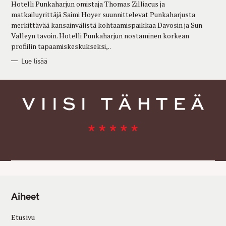
Hotelli Punkaharjun omistaja Thomas Zilliacus ja
I
E
matkailuyrittäjä Saimi Hoyer suunnittelevat Punkaharjusta
S
merkittävää kansainvälistä kohtaamispaikkaa Davosin ja Sun
Valleyn tavoin. Hotelli Punkaharjun nostaminen korkean
profiilin tapaamiskeskukseksi,..
Lue lisää
Aiheet
Etusivu