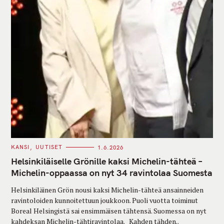
C
KANSI
UUTISET
1.6.2026
A
T
Helsinkiläiselle Grönille kaksi Michelin-tähteä –
E
G
Michelin-oppaassa on nyt 34 ravintolaa Suomesta
O
R
Helsinkiläinen Grön nousi kaksi Michelin-tähteä ansainneiden
I
E
ravintoloiden kunnoitettuun joukkoon. Puoli vuotta toiminut
S
Boreal Helsingistä sai ensimmäisen tähtensä. Suomessa on nyt
kahdeksan Michelin-tähtiravintolaa. Kahden tähden..