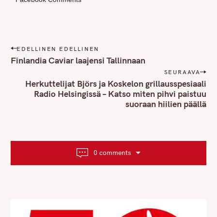
P
EDELLINEN EDELLINEN
o
Finlandia Caviar laajensi Tallinnaan
s
SEURAAVA
t
Herkuttelijat Björs ja Koskelon grillausspesiaali
n
Radio Helsingissä – Katso miten pihvi paistuu
suoraan hiilien päällä
a
v
i
g
a
0 comments
t
i
o
n