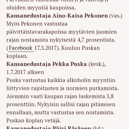
oluiden myyntiä kaupoissa.
Kansanedustaja Aino-Kaisa Pekonen
(vas.)
Myös Pekonen vastustaa
päivittäistavarakapoissa myytävien juomien
rajan nostamista nykyisestä 4,7 prosentista.
(
Facebook
17.3.2017). Kuuluu Puskan
koplaan.
Kansanedustaja Pekka Puska
(kesk.),
1.7.2017 alkaen
Puska vastustaa kaikkia alkoholin myyntiin
liittyvien rajoitusten ja normien purkamista.
Aiemmin vaati kaupan rajan laskemista 3,8
prosenttiin. Nykyisin sallisi rajan pitämisen
ennallaan, mutta vastustaa sen nostamista.
Puskan koplan vetäjä.
Kansanedustaja Päivi Räsänen
(kd.)