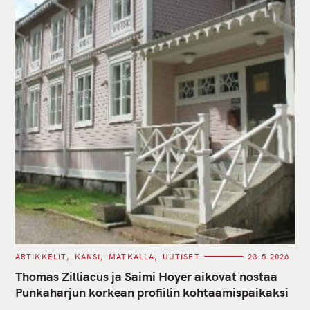
C
ARTIKKELIT
KANSI
MATKALLA
UUTISET
23.5.2026
A
T
Thomas Zilliacus ja Saimi Hoyer aikovat nostaa
E
G
Punkaharjun korkean profiilin kohtaamispaikaksi
O
R