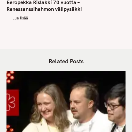
T
Eeropekka Rislakki 70 vuotta –
E
G
Renessanssihahmon välipysäkki
O
R
Lue lisää
I
E
S
Related Posts