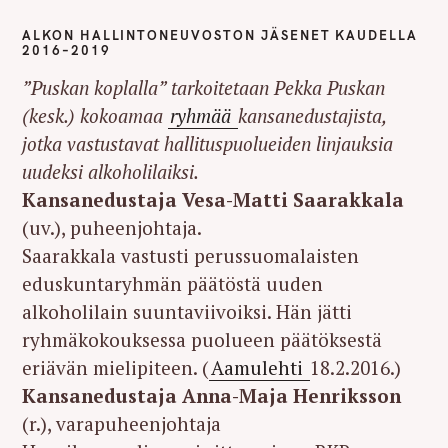
ALKON HALLINTONEUVOSTON JÄSENET KAUDELLA
2016–2019
”Puskan koplalla” tarkoitetaan Pekka Puskan
(kesk.) kokoamaa
ryhmää
kansanedustajista,
jotka vastustavat hallituspuolueiden linjauksia
uudeksi alkoholilaiksi.
Kansanedustaja Vesa-Matti Saarakkala
(uv.), puheenjohtaja.
Saarakkala vastusti perussuomalaisten
eduskuntaryhmän päätöstä uuden
alkoholilain suuntaviivoiksi. Hän jätti
ryhmäkokouksessa puolueen päätöksestä
eriävän mielipiteen. (
Aamulehti
18.2.2016.)
Kansanedustaja Anna-Maja Henriksson
(r.), varapuheenjohtaja