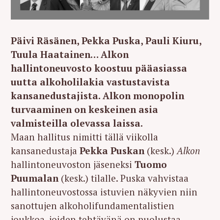
Päivi Räsänen, Pekka Puska, Pauli Kiuru,
Tuula Haatainen… Alkon
hallintoneuvosto koostuu pääasiassa
uutta alkoholilakia vastustavista
kansanedustajista. Alkon monopolin
turvaaminen on keskeinen asia
valmisteilla olevassa laissa.
Maan hallitus nimitti tällä viikolla
kansanedustaja
Pekka Puskan
(kesk.)
Alkon
hallintoneuvoston jäseneksi
Tuomo
Puumalan
(kesk.) tilalle. Puska vahvistaa
hallintoneuvostossa istuvien näkyvien niin
sanottujen alkoholifundamentalistien
joukkoa, joiden tehtävänä on puolustaa