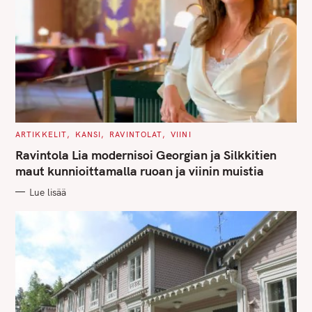
C
ARTIKKELIT
KANSI
RAVINTOLAT
VIINI
A
T
Ravintola Lia modernisoi Georgian ja Silkkitien
E
G
maut kunnioittamalla ruoan ja viinin muistia
O
R
Lue lisää
I
E
S