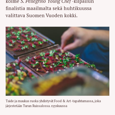
kolme
S. Pellegrino Young Chef
-kilpailun
finalistia maailmalta sekä huhtikuussa
valittava Suomen Vuoden kokki.
Taide ja maukas ruoka yhdistyvät Food & Art -tapahtumassa, joka
järjestetään Turun Ruissalossa. syyskuussa