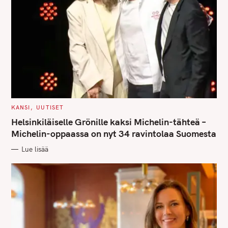
S
e
a
r
c
h
f
o
C
KANSI
UUTISET
A
r
T
Helsinkiläiselle Grönille kaksi Michelin-tähteä –
E
:
G
Michelin-oppaassa on nyt 34 ravintolaa Suomesta
O
R
Lue lisää
I
E
S