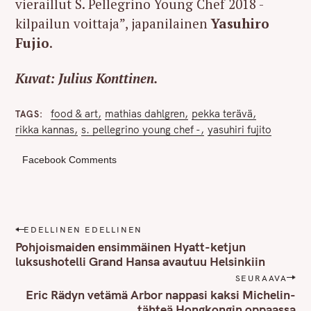
vieraillut S. Pellegrino Young Chef 2018 -
kilpailun voittaja”, japanilainen
Yasuhiro
Fujio
.
Kuvat: Julius Konttinen.
food & art
mathias dahlgren
pekka terävä
TAGS
rikka kannas
s. pellegrino young chef -
yasuhiri fujito
Facebook Comments
P
EDELLINEN EDELLINEN
o
Pohjoismaiden ensimmäinen Hyatt-ketjun
s
luksushotelli Grand Hansa avautuu Helsinkiin
t
SEURAAVA
n
Eric Rädyn vetämä Arbor nappasi kaksi Michelin-
tähteä Hongkongin oppaassa
a