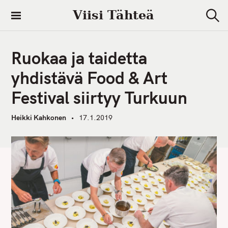
S
Viisi Tähteä
k
S
i
e
a
p
r
Ruokaa ja taidetta
t
c
h
o
yhdistävä Food & Art
c
Festival siirtyy Turkuun
o
n
Heikki Kahkonen
17.1.2019
t
e
n
t