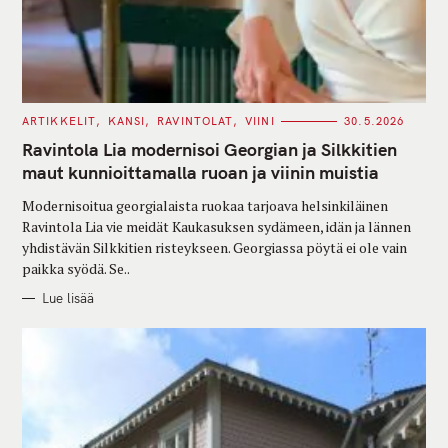
C
ARTIKKELIT
KANSI
RAVINTOLAT
VIINI
30.5.2026
A
T
Ravintola Lia modernisoi Georgian ja Silkkitien
E
G
maut kunnioittamalla ruoan ja viinin muistia
O
R
Modernisoitua georgialaista ruokaa tarjoava helsinkiläinen
I
E
Ravintola Lia vie meidät Kaukasuksen sydämeen, idän ja lännen
S
yhdistävän Silkkitien risteykseen. Georgiassa pöytä ei ole vain
paikka syödä. Se..
Lue lisää