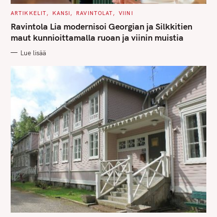
C
ARTIKKELIT
KANSI
RAVINTOLAT
VIINI
A
T
Ravintola Lia modernisoi Georgian ja Silkkitien
E
G
maut kunnioittamalla ruoan ja viinin muistia
O
R
Lue lisää
I
E
S
S
e
a
r
c
h
f
o
r
: