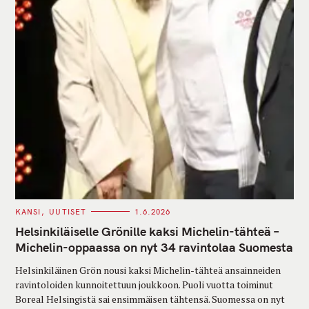
C
KANSI
UUTISET
1.6.2026
A
T
Helsinkiläiselle Grönille kaksi Michelin-tähteä –
E
G
Michelin-oppaassa on nyt 34 ravintolaa Suomesta
O
R
Helsinkiläinen Grön nousi kaksi Michelin-tähteä ansainneiden
I
E
ravintoloiden kunnoitettuun joukkoon. Puoli vuotta toiminut
S
Boreal Helsingistä sai ensimmäisen tähtensä. Suomessa on nyt