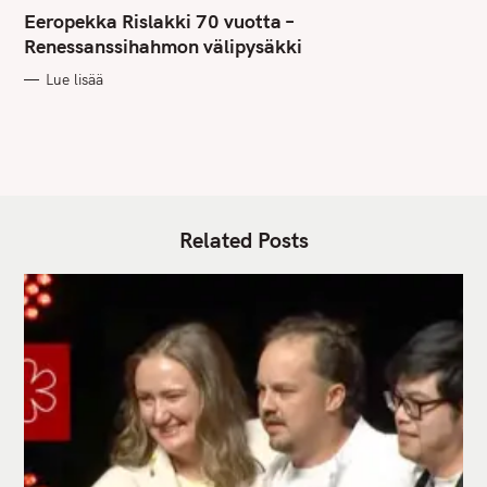
A
T
Eeropekka Rislakki 70 vuotta –
E
G
Renessanssihahmon välipysäkki
O
R
Lue lisää
I
E
S
Related Posts