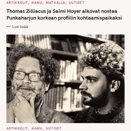
C
ARTIKKELIT
KANSI
MATKALLA
UUTISET
A
T
Thomas Zilliacus ja Saimi Hoyer aikovat nostaa
E
G
Punkaharjun korkean profiilin kohtaamispaikaksi
O
R
Lue lisää
I
E
S
C
ARTIKKELIT
KANSI
UUTISET