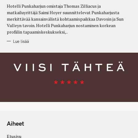
R
Hotelli Punkaharjun omistaja Thomas Zilliacus ja
I
E
matkailuyrittäjä Saimi Hoyer suunnittelevat Punkaharjusta
S
merkittävää kansainvälistä kohtaamispaikkaa Davosin ja Sun
Valleyn tavoin. Hotelli Punkaharjun nostaminen korkean
profiilin tapaamiskeskukseksi,..
Lue lisää
Aiheet
Etusivu