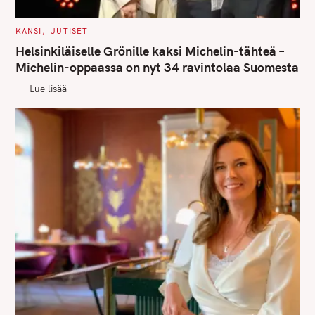
C
KANSI
UUTISET
A
T
Helsinkiläiselle Grönille kaksi Michelin-tähteä –
E
G
Michelin-oppaassa on nyt 34 ravintolaa Suomesta
O
R
Lue lisää
I
E
S