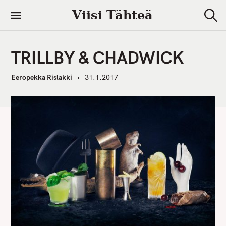
S
Viisi Tähteä
k
S
i
e
a
p
r
TRILLBY & CHADWICK
t
c
h
o
Eeropekka Rislakki
31.1.2017
c
o
n
t
e
n
t