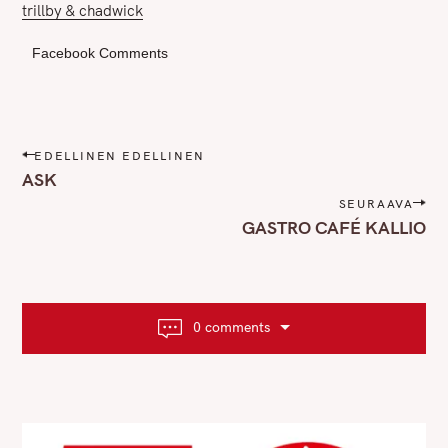
trillby & chadwick
Facebook Comments
P
EDELLINEN EDELLINEN
o
ASK
s
SEURAAVA
t
GASTRO CAFÉ KALLIO
n
a
v
i
0 comments
g
a
t
i
o