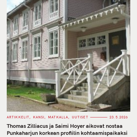
C
ARTIKKELIT
KANSI
MATKALLA
UUTISET
23.5.2026
A
T
Thomas Zilliacus ja Saimi Hoyer aikovat nostaa
E
G
Punkaharjun korkean profiilin kohtaamispaikaksi
O