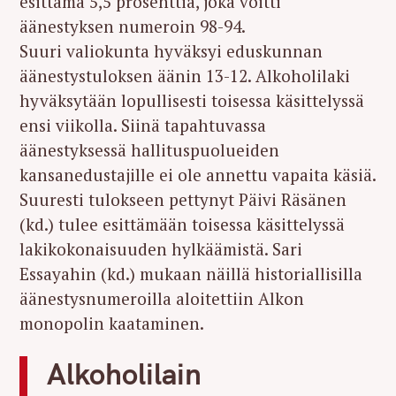
esittämä 5,5 prosenttia, joka voitti
äänestyksen numeroin 98-94.
Suuri valiokunta hyväksyi eduskunnan
äänestystuloksen äänin 13-12. Alkoholilaki
hyväksytään lopullisesti toisessa käsittelyssä
ensi viikolla. Siinä tapahtuvassa
äänestyksessä hallituspuolueiden
kansanedustajille ei ole annettu vapaita käsiä.
Suuresti tulokseen pettynyt Päivi Räsänen
(kd.) tulee esittämään toisessa käsittelyssä
lakikokonaisuuden hylkäämistä. Sari
Essayahin (kd.) mukaan näillä historiallisilla
äänestysnumeroilla aloitettiin Alkon
monopolin kaataminen.
Alkoholilain