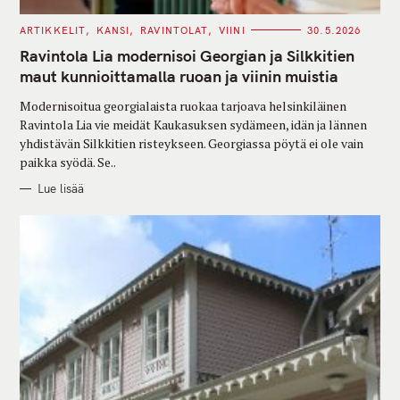
C
ARTIKKELIT
KANSI
RAVINTOLAT
VIINI
30.5.2026
A
T
Ravintola Lia modernisoi Georgian ja Silkkitien
E
G
maut kunnioittamalla ruoan ja viinin muistia
O
R
Modernisoitua georgialaista ruokaa tarjoava helsinkiläinen
I
E
Ravintola Lia vie meidät Kaukasuksen sydämeen, idän ja lännen
S
yhdistävän Silkkitien risteykseen. Georgiassa pöytä ei ole vain
paikka syödä. Se..
Lue lisää