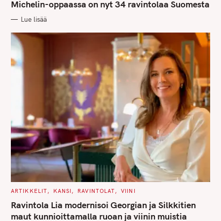
G
Michelin-oppaassa on nyt 34 ravintolaa Suomesta
O
R
Lue lisää
I
E
S
C
ARTIKKELIT
KANSI
RAVINTOLAT
VIINI
A
T
Ravintola Lia modernisoi Georgian ja Silkkitien
E
G
maut kunnioittamalla ruoan ja viinin muistia
O