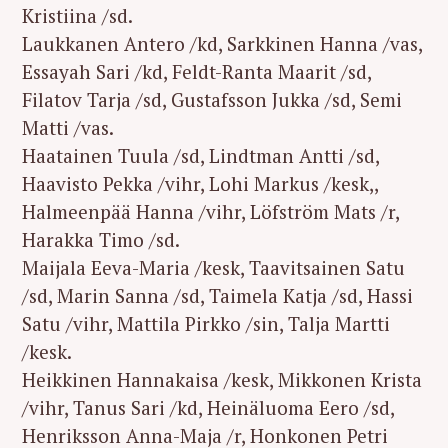
Kristiina /sd.
Laukkanen Antero /kd, Sarkkinen Hanna /vas,
Essayah Sari /kd, Feldt-Ranta Maarit /sd,
Filatov Tarja /sd, Gustafsson Jukka /sd, Semi
Matti /vas.
Haatainen Tuula /sd, Lindtman Antti /sd,
Haavisto Pekka /vihr, Lohi Markus /kesk,,
Halmeenpää Hanna /vihr, Löfström Mats /r,
Harakka Timo /sd.
Maijala Eeva-Maria /kesk, Taavitsainen Satu
/sd, Marin Sanna /sd, Taimela Katja /sd, Hassi
Satu /vihr, Mattila Pirkko /sin, Talja Martti
/kesk.
Heikkinen Hannakaisa /kesk, Mikkonen Krista
/vihr, Tanus Sari /kd, Heinäluoma Eero /sd,
Henriksson Anna-Maja /r, Honkonen Petri