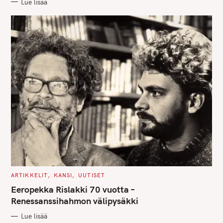
Lue lisää
I
E
S
C
ARTIKKELIT
KANSI
UUTISET
A
T
Eeropekka Rislakki 70 vuotta –
E
G
Renessanssihahmon välipysäkki
O
R
Lue lisää
I
E