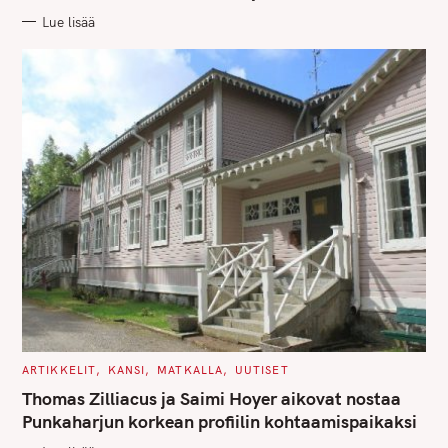
R
Lue lisää
I
E
S
C
ARTIKKELIT
KANSI
MATKALLA
UUTISET
A
T
Thomas Zilliacus ja Saimi Hoyer aikovat nostaa
E
G
Punkaharjun korkean profiilin kohtaamispaikaksi
O
R