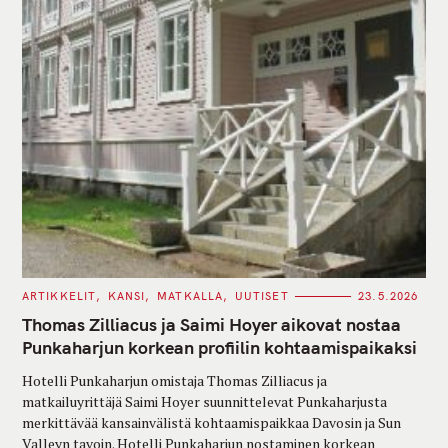
C
ARTIKKELIT
KANSI
MATKALLA
UUTISET
23.5.2026
A
T
Thomas Zilliacus ja Saimi Hoyer aikovat nostaa
E
G
Punkaharjun korkean profiilin kohtaamispaikaksi
O
R
Hotelli Punkaharjun omistaja Thomas Zilliacus ja
I
E
matkailuyrittäjä Saimi Hoyer suunnittelevat Punkaharjusta
S
merkittävää kansainvälistä kohtaamispaikkaa Davosin ja Sun
Valleyn tavoin. Hotelli Punkaharjun nostaminen korkean