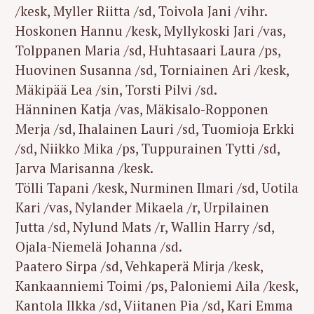
/kesk, Myller Riitta /sd, Toivola Jani /vihr.
Hoskonen Hannu /kesk, Myllykoski Jari /vas,
Tolppanen Maria /sd, Huhtasaari Laura /ps,
Huovinen Susanna /sd, Torniainen Ari /kesk,
Mäkipää Lea /sin, Torsti Pilvi /sd.
Hänninen Katja /vas, Mäkisalo-Ropponen
Merja /sd, Ihalainen Lauri /sd, Tuomioja Erkki
/sd, Niikko Mika /ps, Tuppurainen Tytti /sd,
Jarva Marisanna /kesk.
Tölli Tapani /kesk, Nurminen Ilmari /sd, Uotila
Kari /vas, Nylander Mikaela /r, Urpilainen
Jutta /sd, Nylund Mats /r, Wallin Harry /sd,
Ojala-Niemelä Johanna /sd.
Paatero Sirpa /sd, Vehkaperä Mirja /kesk,
Kankaanniemi Toimi /ps, Paloniemi Aila /kesk,
Kantola Ilkka /sd, Viitanen Pia /sd, Kari Emma