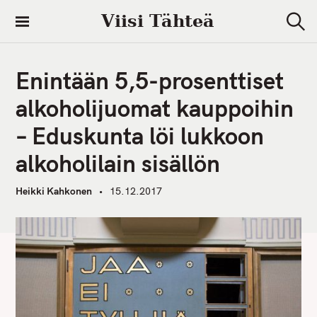
S
Viisi Tähteä
k
S
i
e
a
p
r
Enintään 5,5-prosenttiset
t
c
h
o
alkoholijuomat kauppoihin
c
– Eduskunta löi lukkoon
o
n
alkoholilain sisällön
t
e
Heikki Kahkonen
15.12.2017
n
t