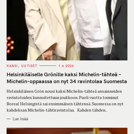
C
KANSI
UUTISET
1.6.2026
A
T
Helsinkiläiselle Grönille kaksi Michelin-tähteä –
E
G
Michelin-oppaassa on nyt 34 ravintolaa Suomesta
O
R
Helsinkiläinen Grön nousi kaksi Michelin-tähteä ansainneiden
I
E
ravintoloiden kunnoitettuun joukkoon. Puoli vuotta toiminut
S
Boreal Helsingistä sai ensimmäisen tähtensä. Suomessa on nyt
kahdeksan Michelin-tähtiravintolaa. Kahden tähden..
Lue lisää