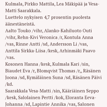
Kulmala, Pirkko Mattila, Lea Mäkipää ja Vesa-
Matti Saarakkala.
Luettelo nykyisen 4,7 prosentin puolesta
äänestäneistä.
Aalto Touko /vihr, Alanko-Kahiluoto Outi
/vihr, Rehn-Kivi Veronica /r, Kontula Anna
/vas, Rinne Antti /sd, Andersson Li /vas,
Anttila Sirkka-Liisa /kesk, Arhinmäki Paavo
/vas.
Kosonen Hanna /kesk, Kulmala Kari /sin,
Biaudet Eva /r, Blomqvist Thomas /r,, Räsänen
Joona /sd, Kymäläinen Suna /sd, Räsänen Päivi
/kd.
Saarakkala Vesa-Matti /sin, Kääriäinen Seppo
/kesk, Salolainen Pertti /kok, Eloranta Eeva-
Johanna /sd, Lapintie Annika /vas, Salonen