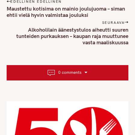
P
EDELLINEN EDELLINEN
o
Maustettu kotisima on mainio joulujuoma – siman
s
ehtii vielä hyvin valmistaa jouluksi
t
SEURAAVA
n
Alkoholilain äänestystulos aiheutti suuren
tunteiden purkauksen – kaupan raja muuttunee
a
vasta maaliskuussa
v
i
g
a
t
0 comments
i
o
n