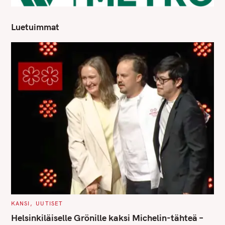
Luetuimmat
C
KANSI
UUTISET
A
T
Helsinkiläiselle Grönille kaksi Michelin-tähteä –
E