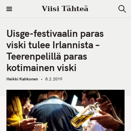
S
Viisi Tähteä
k
S
i
e
a
p
r
Uisge-festivaalin paras
t
c
h
o
viski tulee Irlannista –
c
Teerenpelillä paras
o
n
kotimainen viski
t
e
Heikki Kahkonen
8.2.2019
n
t