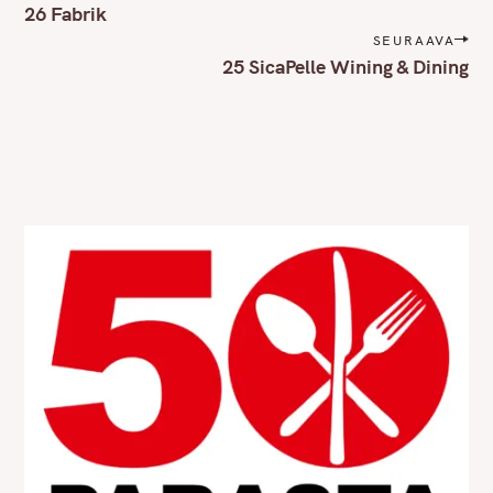
o
26 Fabrik
s
SEURAAVA
t
25 SicaPelle Wining & Dining
n
a
v
i
g
a
t
i
o
n