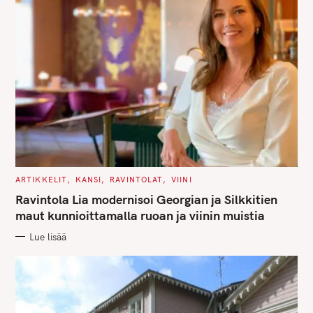
C
ARTIKKELIT
KANSI
RAVINTOLAT
VIINI
A
T
Ravintola Lia modernisoi Georgian ja Silkkitien
E
G
maut kunnioittamalla ruoan ja viinin muistia
O
R
Lue lisää
I
E
S