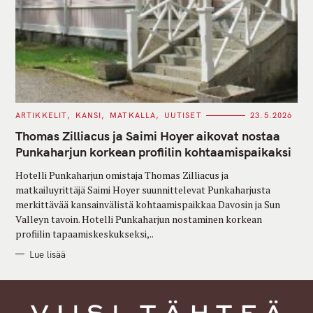
C
ARTIKKELIT
KANSI
MATKALLA
UUTISET
23.5.2026
A
T
Thomas Zilliacus ja Saimi Hoyer aikovat nostaa
E
G
Punkaharjun korkean profiilin kohtaamispaikaksi
O
R
Hotelli Punkaharjun omistaja Thomas Zilliacus ja
I
E
matkailuyrittäjä Saimi Hoyer suunnittelevat Punkaharjusta
S
merkittävää kansainvälistä kohtaamispaikkaa Davosin ja Sun
Valleyn tavoin. Hotelli Punkaharjun nostaminen korkean
profiilin tapaamiskeskukseksi,..
Lue lisää