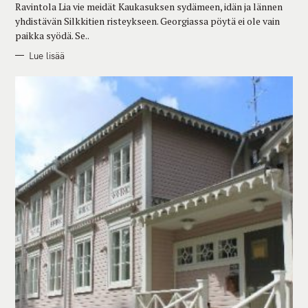
Ravintola Lia vie meidät Kaukasuksen sydämeen, idän ja lännen
S
yhdistävän Silkkitien risteykseen. Georgiassa pöytä ei ole vain
paikka syödä. Se..
Lue lisää