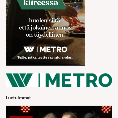
o
r
:
Luetuimmat