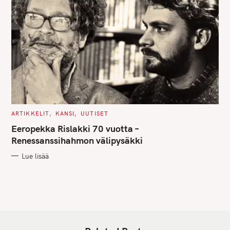
C
ARTIKKELIT
KANSI
UUTISET
A
T
Eeropekka Rislakki 70 vuotta –
E
G
Renessanssihahmon välipysäkki
O
R
Lue lisää
I
E
S