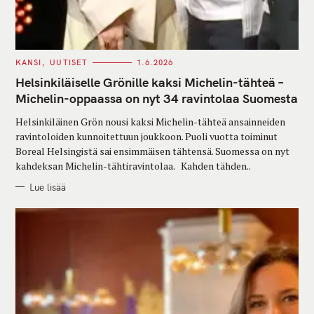
C
KANSI
UUTISET
1.6.2026
A
T
Helsinkiläiselle Grönille kaksi Michelin-tähteä –
E
G
Michelin-oppaassa on nyt 34 ravintolaa Suomesta
O
R
Helsinkiläinen Grön nousi kaksi Michelin-tähteä ansainneiden
I
E
ravintoloiden kunnoitettuun joukkoon. Puoli vuotta toiminut
S
Boreal Helsingistä sai ensimmäisen tähtensä. Suomessa on nyt
kahdeksan Michelin-tähtiravintolaa. Kahden tähden..
Lue lisää