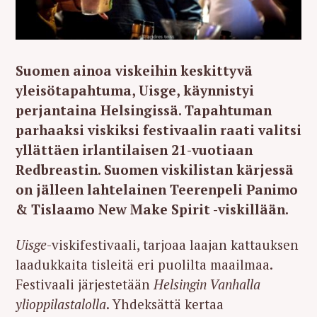
Suomen ainoa viskeihin keskittyvä
yleisötapahtuma, Uisge, käynnistyi
perjantaina Helsingissä. Tapahtuman
parhaaksi viskiksi festivaalin raati valitsi
yllättäen irlantilaisen 21-vuotiaan
Redbreastin. Suomen viskilistan kärjessä
on jälleen lahtelainen Teerenpeli Panimo
& Tislaamo New Make Spirit -viskillään.
Uisge
-viskifestivaali, tarjoaa laajan kattauksen
laadukkaita tisleitä eri puolilta maailmaa.
Festivaali järjestetään
Helsingin Vanhalla
ylioppilastalolla
. Yhdeksättä kertaa