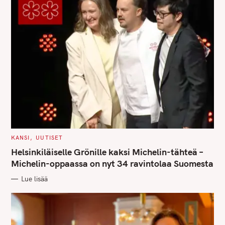
C
KANSI
UUTISET
A
T
Helsinkiläiselle Grönille kaksi Michelin-tähteä –
E
G
Michelin-oppaassa on nyt 34 ravintolaa Suomesta
O
R
Lue lisää
I
E
S