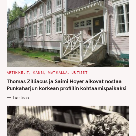
C
ARTIKKELIT
KANSI
MATKALLA
UUTISET
A
T
Thomas Zilliacus ja Saimi Hoyer aikovat nostaa
E
G
Punkaharjun korkean profiilin kohtaamispaikaksi
O
R
Lue lisää
I
E
S