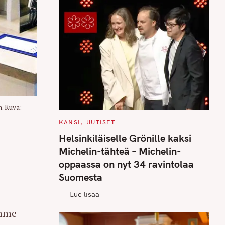
. Kuva:
C
KANSI
UUTISET
A
T
Helsinkiläiselle Grönille kaksi
E
G
Michelin-tähteä – Michelin-
O
R
oppaassa on nyt 34 ravintolaa
I
E
Suomesta
S
Lue lisää
omme