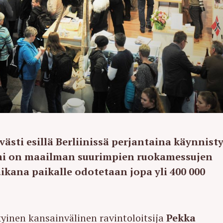
ästi esillä Berliinissä perjantaina käynnisty
omi on maailman suurimpien ruokamessujen
ana paikalle odotetaan jopa yli 400 000
kyinen kansainvälinen ravintoloitsija
Pekka