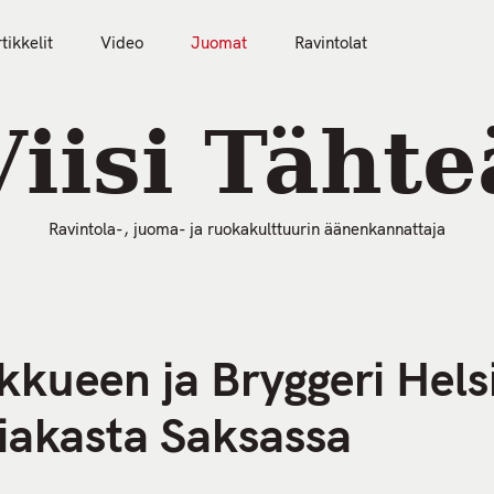
tikkelit
Video
Juomat
Ravintolat
50 Parasta Ravintolaa 2026
Artikkelit
Video
Viisi Tähte
Ravintola-, juoma- ja ruokakulttuurin äänenkannattaja
ueen ja Bryggeri Helsi
siakasta Saksassa