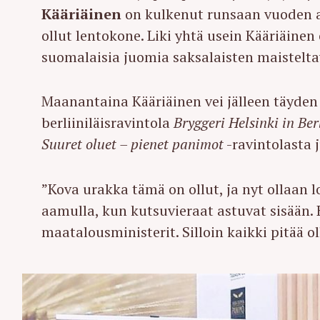
Kääriäinen
on kulkenut runsaan vuoden aja
ollut lentokone. Liki yhtä usein Kääriäinen
suomalaisia juomia saksalaisten maisteltav
Maanantaina Kääriäinen vei jälleen täyde
berliiniläisravintola
Bryggeri Helsinki in Ber
Suuret oluet – pienet panimot
-ravintolasta 
”Kova urakka tämä on ollut, ja nyt ollaan 
aamulla, kun kutsuvieraat astuvat sisään
maatalousministerit. Silloin kaikki pitää o