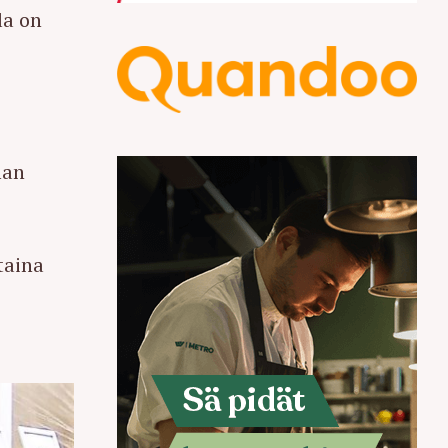
la on
man
taina