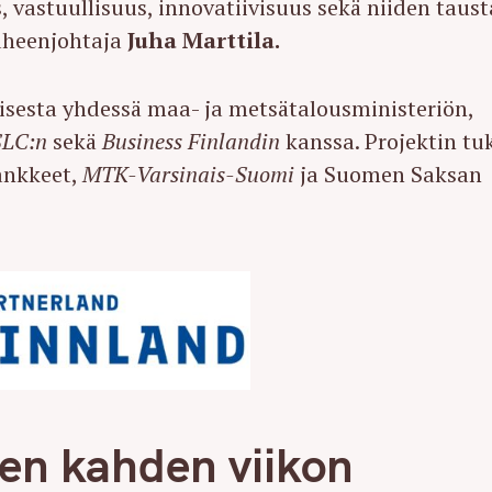
 vastuullisuus, innovatiivisuus sekä niiden taust
heenjohtaja
Juha Marttila.
esta yhdessä maa- ja metsätalousministeriön,
SLC:n
sekä
Business Finlandin
kanssa. Projektin tu
hankkeet,
MTK-Varsinais-Suomi
ja Suomen Saksan
n kahden viikon