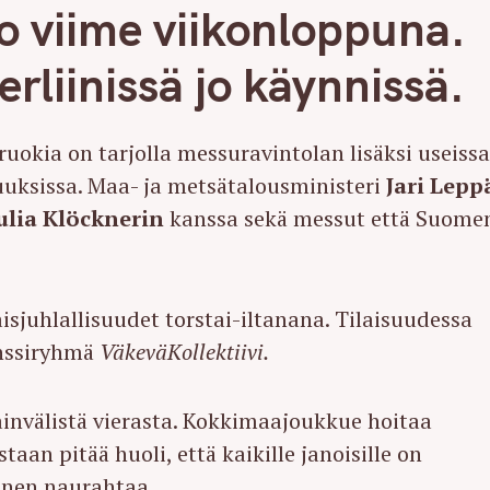
o viime viikonloppuna.
erliinissä jo käynnissä.
kia on tarjolla messuravintolan lisäksi useiss
isuuksissa. Maa- ja metsätalousministeri
Jari Lepp
ulia Klöcknerin
kanssa sekä messut että Suome
isjuhlallisuudet torstai-iltanana. Tilaisuudessa
nssiryhmä
VäkeväKollektiivi.
ainvälistä vierasta. Kokkimaajoukkue hoitaa
aan pitää huoli, että kaikille janoisille on
inen naurahtaa.