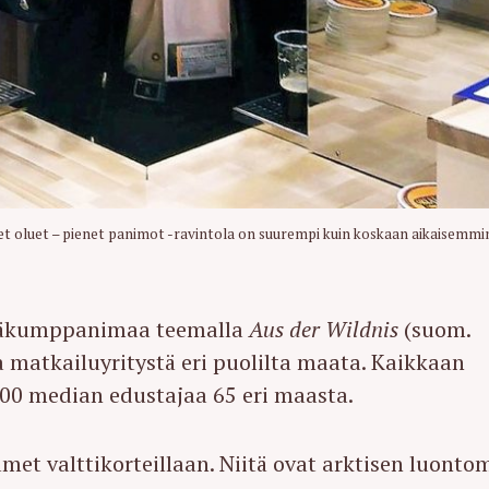
Press Esc to cancel.
t oluet – pienet panimot -ravintola on suurempi kuin koskaan aikaisemmin
ääkumppanimaa teemalla
Aus der Wildnis
(suom.
a matkailuyritystä eri puolilta maata. Kaikkaan
000 median edustajaa 65 eri maasta.
met valttikorteillaan. Niitä ovat arktisen luont