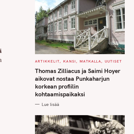
a
ä
n
C
ARTIKKELIT
KANSI
MATKALLA
UUTISET
A
T
Thomas Zilliacus ja Saimi Hoyer
E
G
aikovat nostaa Punkaharjun
O
R
korkean profiilin
I
E
kohtaamispaikaksi
S
Lue lisää