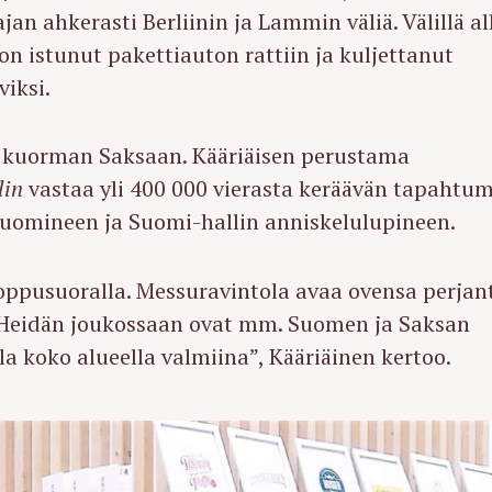
n ahkerasti Berliinin ja Lammin väliä. Välillä al
 on istunut pakettiauton rattiin ja kuljettanut
iksi.
n kuorman Saksaan. Kääriäisen perustama
lin
vastaa yli 400 000 vierasta keräävän tapahtu
juomineen ja Suomi-hallin anniskelulupineen.
loppusuoralla. Messuravintola avaa ovensa perjan
. Heidän joukossaan ovat mm. Suomen ja Saksan
lla koko alueella valmiina”, Kääriäinen kertoo.