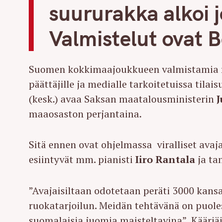
suururakka alkoi j
Valmistelut ovat B
Suomen kokkimaajoukkueen valmistamia ruo
päättäjille ja medialle tarkoitetuissa tila
(kesk.) avaa Saksan maatalousministerin
J
maaosaston perjantaina.
Sitä ennen ovat ohjelmassa viralliset avaja
esiintyvät mm. pianisti
Iiro Rantala
ja ta
”Avajaisiltaan odotetaan peräti 3000 kans
ruokatarjoilun. Meidän tehtävänä on puolest
suomalaisia juomia maisteltavina”, Kääriä