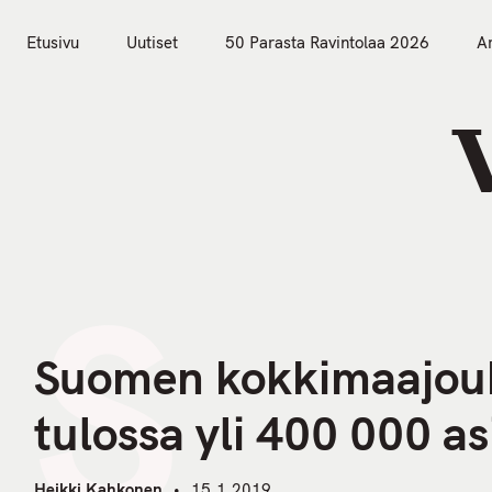
S
k
Etusivu
Uutiset
50 Parasta Ravintolaa 2026
Ar
i
Etusivu
Uutiset
p
t
o
c
o
n
S
t
e
n
Suomen kokkimaajoukk
t
tulossa yli 400 000 a
Heikki Kahkonen
15.1.2019