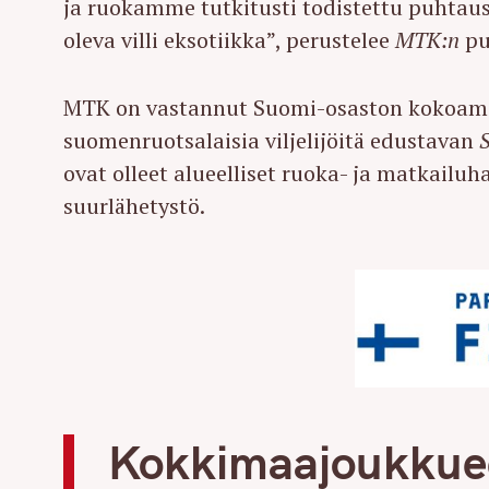
ja ruokamme tutkitusti todistettu puhtaus,
oleva villi eksotiikka”, perustelee
MTK:n
pu
MTK on vastannut Suomi-osaston kokoamis
suomenruotsalaisia viljelijöitä edustavan
ovat olleet alueelliset ruoka- ja matkailu
suurlähetystö.
Kokkimaajoukkuee