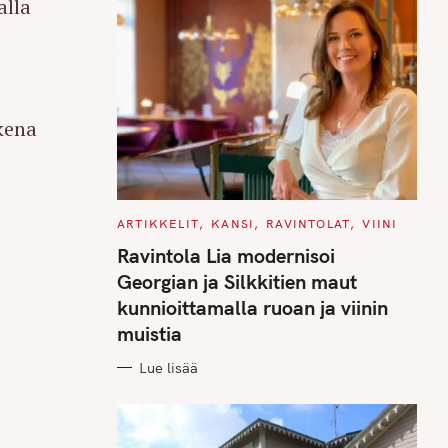
alla
kena
C
ARTIKKELIT
KANSI
RAVINTOLAT
VIINI
A
T
Ravintola Lia modernisoi
E
G
Georgian ja Silkkitien maut
O
R
kunnioittamalla ruoan ja viinin
I
E
muistia
S
Lue lisää