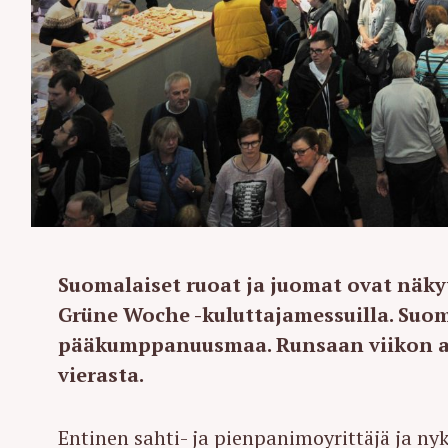
Suomalaiset ruoat ja juomat ovat näkyv
Grüne Woche -kuluttajamessuilla. Su
pääkumppanuusmaa. Runsaan viikon aik
vierasta.
Entinen sahti- ja pienpanimoyrittäjä ja ny