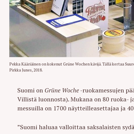
r
c
h
f
o
r
:
Pekka Kääriäinen on kokenut Grüne Wochen kävijä. Tällä kertaa Suure
Pirkka Junes, 2018.
Suomi on
Grüne Woche
-ruokamessujen p
Villistä luonnosta). Mukana on 80 ruoka- j
messuilla on 1700 näytteilleasettajaa ja 4
”Suomi haluaa valloittaa saksalaisten sydä