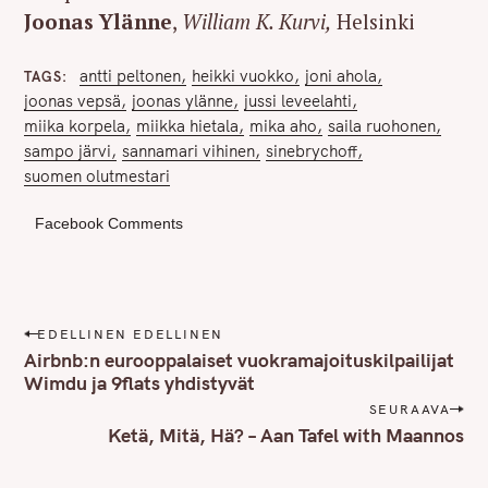
Joonas Ylänne
,
William K. Kurvi,
Helsinki
antti peltonen
heikki vuokko
joni ahola
TAGS
joonas vepsä
joonas ylänne
jussi leveelahti
miika korpela
miikka hietala
mika aho
saila ruohonen
sampo järvi
sannamari vihinen
sinebrychoff
suomen olutmestari
Facebook Comments
P
EDELLINEN EDELLINEN
o
Airbnb:n eurooppalaiset vuokramajoituskilpailijat
s
Wimdu ja 9flats yhdistyvät
t
SEURAAVA
n
Ketä, Mitä, Hä? – Aan Tafel with Maannos
a
v