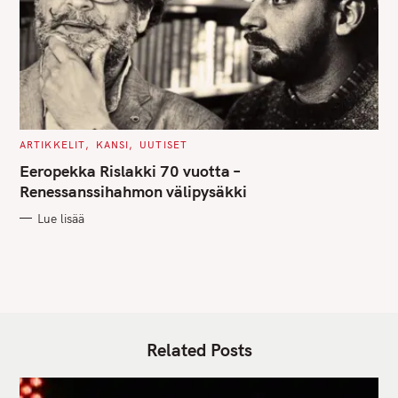
C
ARTIKKELIT
KANSI
UUTISET
A
T
Eeropekka Rislakki 70 vuotta –
E
G
Renessanssihahmon välipysäkki
O
R
Lue lisää
I
E
S
Related Posts