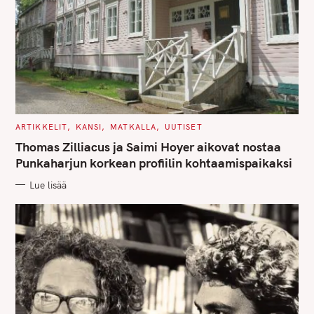
C
ARTIKKELIT
KANSI
MATKALLA
UUTISET
A
T
Thomas Zilliacus ja Saimi Hoyer aikovat nostaa
E
G
Punkaharjun korkean profiilin kohtaamispaikaksi
O
R
Lue lisää
I
E
S