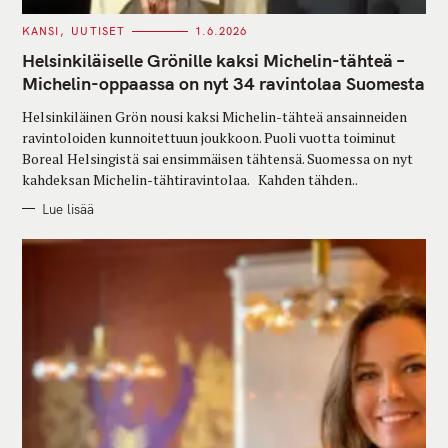
C
KANSI
UUTISET
1.6.2026
A
T
Helsinkiläiselle Grönille kaksi Michelin-tähteä –
E
G
Michelin-oppaassa on nyt 34 ravintolaa Suomesta
O
R
Helsinkiläinen Grön nousi kaksi Michelin-tähteä ansainneiden
I
E
ravintoloiden kunnoitettuun joukkoon. Puoli vuotta toiminut
S
Boreal Helsingistä sai ensimmäisen tähtensä. Suomessa on nyt
kahdeksan Michelin-tähtiravintolaa. Kahden tähden..
Lue lisää