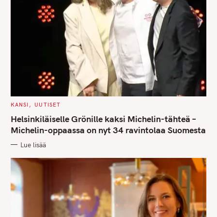
C
KANSI
UUTISET
A
T
Helsinkiläiselle Grönille kaksi Michelin-tähteä –
E
G
Michelin-oppaassa on nyt 34 ravintolaa Suomesta
O
R
Lue lisää
I
E
S