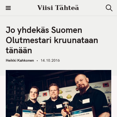
S
Viisi Tähteä
k
S
i
e
a
p
r
Jo yhdekäs Suomen
t
c
h
o
Olutmestari kruunataan
c
tänään
o
n
Heikki Kahkonen
14.10.2016
t
e
n
t