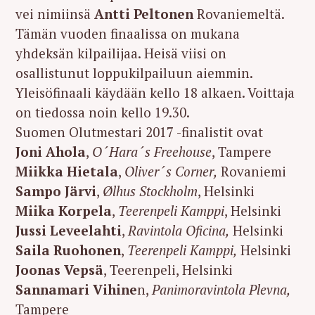
vei nimiinsä
Antti Peltonen
Rovaniemeltä.
Tämän vuoden finaalissa on mukana
yhdeksän kilpailijaa. Heisä viisi on
osallistunut loppukilpailuun aiemmin.
Yleisöfinaali käydään kello 18 alkaen. Voittaja
on tiedossa noin kello 19.30.
Suomen Olutmestari 2017 -finalistit ovat
Joni Ahola
,
O´Hara´s Freehouse
, Tampere
Miikka Hietala
,
Oliver´s Corner,
Rovaniemi
Sampo Järvi
,
Ølhus Stockholm
, Helsinki
Miika Korpela
,
Teerenpeli Kamppi
, Helsinki
Jussi Leveelahti
,
Ravintola Oficina,
Helsinki
Saila Ruohonen
,
Teerenpeli Kamppi,
Helsinki
Joonas Vepsä
, Teerenpeli, Helsinki
Sannamari Vihine
n,
Panimoravintola Plevna,
Tampere