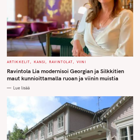
S
e
a
r
c
h
f
C
ARTIKKELIT
KANSI
RAVINTOLAT
VIINI
o
A
T
Ravintola Lia modernisoi Georgian ja Silkkitien
r
E
G
maut kunnioittamalla ruoan ja viinin muistia
O
:
R
Lue lisää
I
E
S