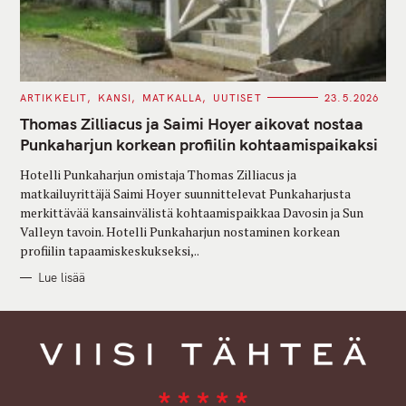
C
ARTIKKELIT
KANSI
MATKALLA
UUTISET
23.5.2026
A
T
Thomas Zilliacus ja Saimi Hoyer aikovat nostaa
E
G
Punkaharjun korkean profiilin kohtaamispaikaksi
O
R
Hotelli Punkaharjun omistaja Thomas Zilliacus ja
I
E
matkailuyrittäjä Saimi Hoyer suunnittelevat Punkaharjusta
S
merkittävää kansainvälistä kohtaamispaikkaa Davosin ja Sun
Valleyn tavoin. Hotelli Punkaharjun nostaminen korkean
profiilin tapaamiskeskukseksi,..
Lue lisää