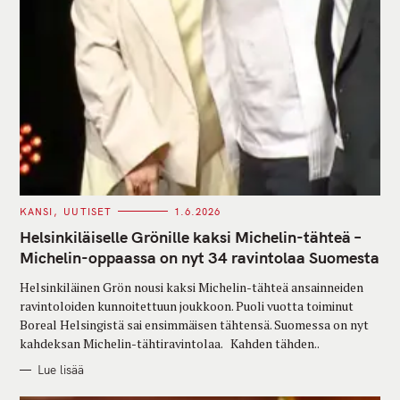
C
KANSI
UUTISET
1.6.2026
A
T
Helsinkiläiselle Grönille kaksi Michelin-tähteä –
E
G
Michelin-oppaassa on nyt 34 ravintolaa Suomesta
O
R
Helsinkiläinen Grön nousi kaksi Michelin-tähteä ansainneiden
I
E
ravintoloiden kunnoitettuun joukkoon. Puoli vuotta toiminut
S
Boreal Helsingistä sai ensimmäisen tähtensä. Suomessa on nyt
kahdeksan Michelin-tähtiravintolaa. Kahden tähden..
Lue lisää