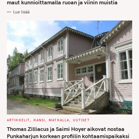
G
maut kunnioittamalla ruoan ja viinin muistia
O
R
Lue lisää
I
E
S
C
ARTIKKELIT
KANSI
MATKALLA
UUTISET
A
T
Thomas Zilliacus ja Saimi Hoyer aikovat nostaa
E
G
Punkaharjun korkean profiilin kohtaamispaikaksi
O