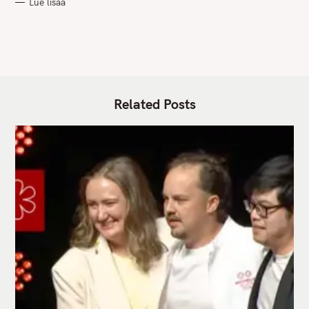
Lue lisää
I
E
S
Related Posts