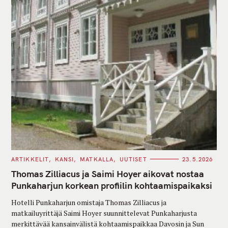
C
ARTIKKELIT
KANSI
MATKALLA
UUTISET
23.5.2026
A
T
Thomas Zilliacus ja Saimi Hoyer aikovat nostaa
E
G
Punkaharjun korkean profiilin kohtaamispaikaksi
O
R
Hotelli Punkaharjun omistaja Thomas Zilliacus ja
I
E
matkailuyrittäjä Saimi Hoyer suunnittelevat Punkaharjusta
S
merkittävää kansainvälistä kohtaamispaikkaa Davosin ja Sun