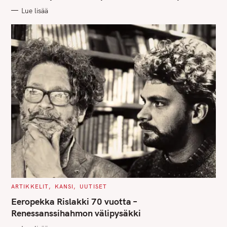
R
Lue lisää
I
E
S
C
ARTIKKELIT
KANSI
UUTISET
A
T
Eeropekka Rislakki 70 vuotta –
E
G
Renessanssihahmon välipysäkki
O
R