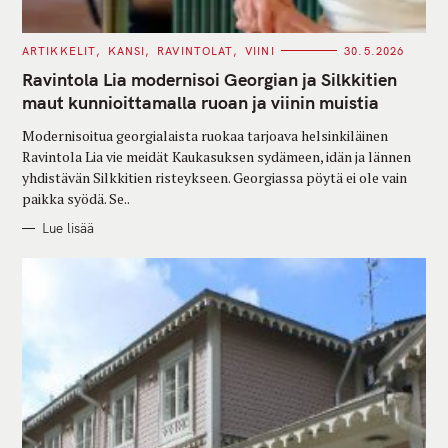
C
ARTIKKELIT
KANSI
RAVINTOLAT
VIINI
30.5.2026
A
T
Ravintola Lia modernisoi Georgian ja Silkkitien
E
G
maut kunnioittamalla ruoan ja viinin muistia
O
R
Modernisoitua georgialaista ruokaa tarjoava helsinkiläinen
I
E
Ravintola Lia vie meidät Kaukasuksen sydämeen, idän ja lännen
S
yhdistävän Silkkitien risteykseen. Georgiassa pöytä ei ole vain
paikka syödä. Se..
Lue lisää