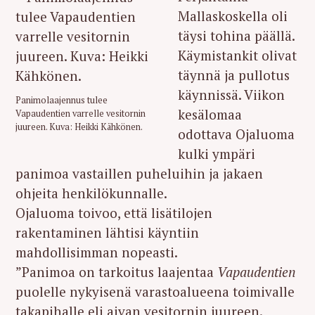
Mallaskoskella oli
täysi tohina päällä.
Käymistankit olivat
täynnä ja pullotus
käynnissä. Viikon
Panimolaajennus tulee
kesälomaa
Vapaudentien varrelle vesitornin
juureen. Kuva: Heikki Kähkönen.
odottava Ojaluoma
kulki ympäri
panimoa vastaillen puheluihin ja jakaen
ohjeita henkilökunnalle.
Ojaluoma toivoo, että lisätilojen
rakentaminen lähtisi käyntiin
mahdollisimman nopeasti.
”Panimoa on tarkoitus laajentaa
Vapaudentien
puolelle nykyisenä varastoalueena toimivalle
takapihalle eli aivan vesitornin juureen.