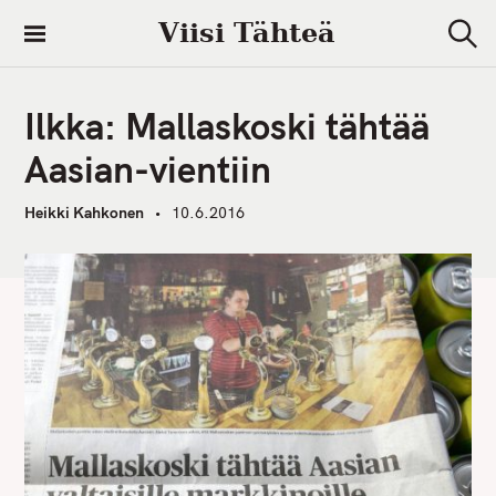
S
Viisi Tähteä
k
S
i
e
a
p
r
Ilkka: Mallaskoski tähtää
t
c
h
o
Aasian-vientiin
c
o
Heikki Kahkonen
10.6.2016
n
t
e
n
t