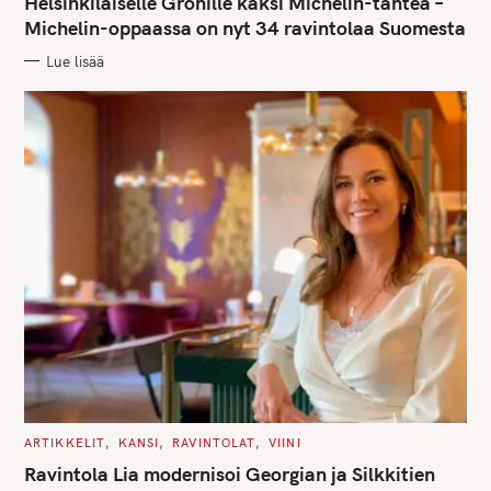
Helsinkiläiselle Grönille kaksi Michelin-tähteä –
E
G
Michelin-oppaassa on nyt 34 ravintolaa Suomesta
O
R
Lue lisää
I
E
S
S
e
a
r
c
h
f
o
r
:
C
ARTIKKELIT
KANSI
RAVINTOLAT
VIINI
A
T
Ravintola Lia modernisoi Georgian ja Silkkitien
E