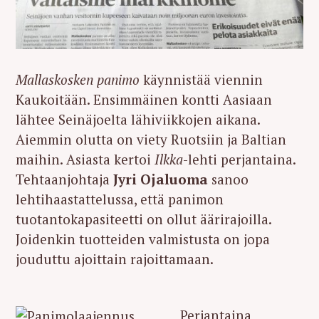
Mallaskosken panimo
käynnistää viennin
Kaukoitään. Ensimmäinen kontti Aasiaan
lähtee Seinäjoelta lähiviikkojen aikana.
Aiemmin olutta on viety Ruotsiin ja Baltian
maihin. Asiasta kertoi
Ilkka
-lehti perjantaina.
Tehtaanjohtaja
Jyri Ojaluoma
sanoo
lehtihaastattelussa, että panimon
tuotantokapasiteetti on ollut äärirajoilla.
Joidenkin tuotteiden valmistusta on jopa
jouduttu ajoittain rajoittamaan.
Perjantaina