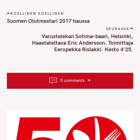
P
EDELLINEN EDELLINEN
o
Suomen Olutmestari 2017 haussa
s
SEURAAVA
t
Varustelekan Sotima-baari, Helsinki,
n
Haastateltava Eric Andersson. Toimittaja
Eeropekka Rislakki. Kesto 4'25.
a
v
i
g
a
0 comments
t
i
o
n